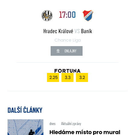
17:00
Hradec Králové
VS
Baník
Chance Liga
ONLAJNY
2.25
3.3
3.2
DALŠÍ ČLÁNKY
dnes
Aktuální zprávy
Hledáme místo pro mural