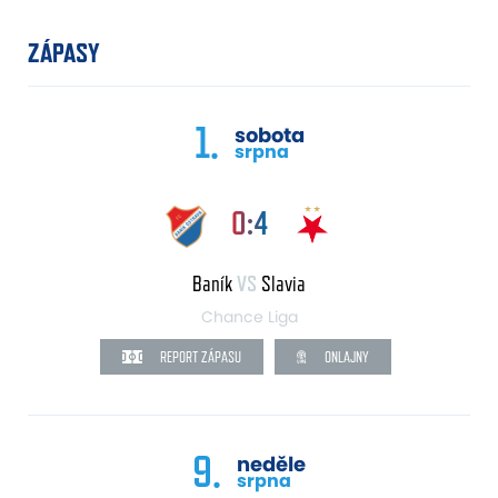
ZÁPASY
1.
sobota
srpna
0:4
Baník
VS
Slavia
Chance Liga
REPORT ZÁPASU
ONLAJNY
9.
neděle
srpna