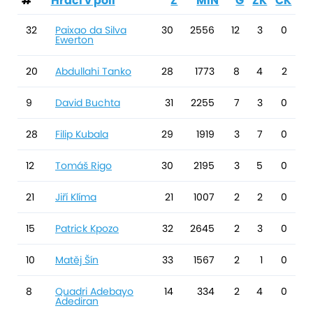
#
Hráči v poli
Z
MIN
G
ŽK
ČK
32
Paixao da Silva
30
2556
12
3
0
Ewerton
20
Abdullahi Tanko
28
1773
8
4
2
9
David Buchta
31
2255
7
3
0
28
Filip Kubala
29
1919
3
7
0
12
Tomáš Rigo
30
2195
3
5
0
21
Jiří Klíma
21
1007
2
2
0
15
Patrick Kpozo
32
2645
2
3
0
10
Matěj Šín
33
1567
2
1
0
8
Quadri Adebayo
14
334
2
4
0
Adediran