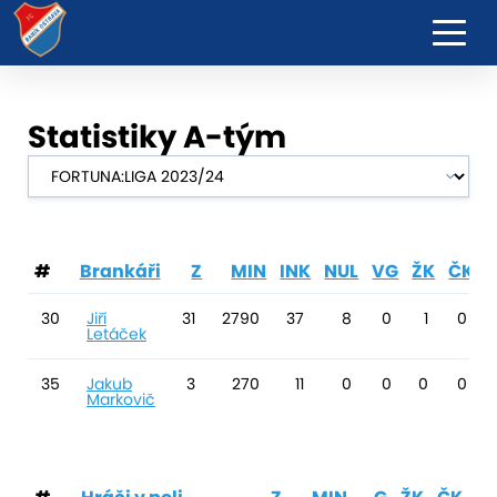
Statistiky A-tým
#
Brankáři
Z
MIN
INK
NUL
VG
ŽK
ČK
30
Jiří
31
2790
37
8
0
1
0
Letáček
35
Jakub
3
270
11
0
0
0
0
Markovič