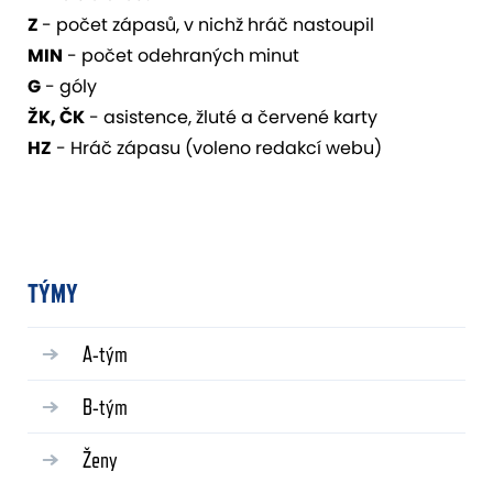
Z
- počet zápasů, v nichž hráč nastoupil
MIN
- počet odehraných minut
G
- góly
ŽK, ČK
- asistence, žluté a červené karty
HZ
- Hráč zápasu (voleno redakcí webu)
TÝMY
A-tým
B-tým
Ženy