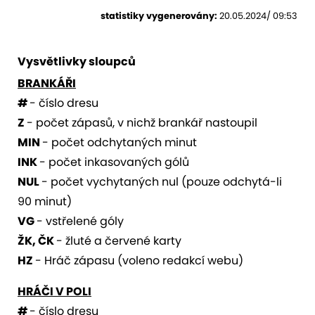
statistiky vygenerovány:
20.05.2024/ 09:53
Vysvětlivky sloupců
BRANKÁŘI
#
- číslo dresu
Z
- počet zápasů, v nichž brankář nastoupil
MIN
- počet odchytaných minut
INK
- počet inkasovaných gólů
NUL
- počet vychytaných nul (pouze odchytá-li
90 minut)
VG
- vstřelené góly
ŽK, ČK
- žluté a červené karty
HZ
- Hráč zápasu (voleno redakcí webu)
HRÁČI V POLI
#
- číslo dresu