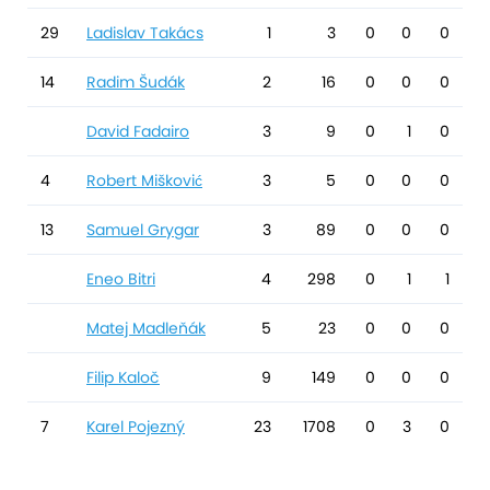
29
Ladislav Takács
1
3
0
0
0
14
Radim Šudák
2
16
0
0
0
David Fadairo
3
9
0
1
0
4
Robert Mišković
3
5
0
0
0
13
Samuel Grygar
3
89
0
0
0
Eneo Bitri
4
298
0
1
1
Matej Madleňák
5
23
0
0
0
Filip Kaloč
9
149
0
0
0
7
Karel Pojezný
23
1708
0
3
0