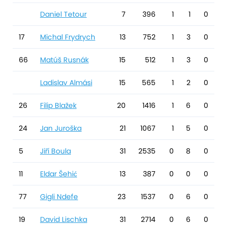
Daniel Tetour
7
396
1
1
0
17
Michal Frydrych
13
752
1
3
0
66
Matúš Rusnák
15
512
1
3
0
Ladislav Almási
15
565
1
2
0
26
Filip Blažek
20
1416
1
6
0
24
Jan Juroška
21
1067
1
5
0
5
Jiří Boula
31
2535
0
8
0
11
Eldar Šehić
13
387
0
0
0
77
Gigli Ndefe
23
1537
0
6
0
19
David Lischka
31
2714
0
6
0