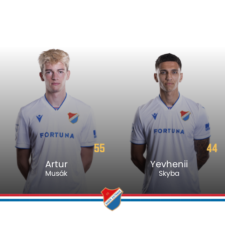
55
44
Artur
Yevhenii
Musák
Skyba