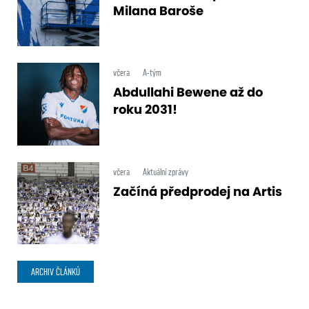
Milana Baroše
včera
A-tým
Abdullahi Bewene až do
roku 2031!
včera
Aktuální zprávy
Začíná předprodej na Artis
ARCHIV ČLÁNKŮ