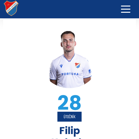
28
ÚTOČNÍK
Filip