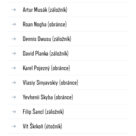
Artur Musák
(záložník)
Roan Nogha
(obránce)
Dennis Owusu
(záložník)
David Planka
(záložník)
Karel Pojezný
(obránce)
Vlasiy Sinyavskiy
(obránce)
Yevhenii Skyba
(obránce)
Filip Šancl
(záložník)
Vít Škrkoň
(útočník)