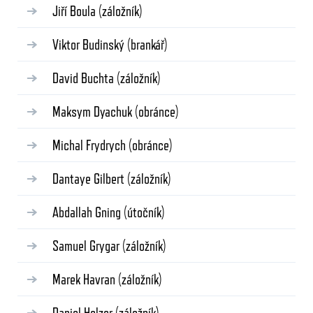
Jiří Boula
(záložník)
Viktor Budinský
(brankář)
David Buchta
(záložník)
Maksym Dyachuk
(obránce)
Michal Frydrych
(obránce)
Dantaye Gilbert
(záložník)
Abdallah Gning
(útočník)
Samuel Grygar
(záložník)
Marek Havran
(záložník)
Daniel Holzer
(záložník)