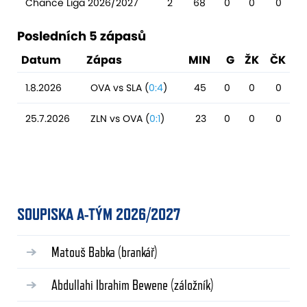
Chance Liga 2026/2027
2
68
0
0
0
Posledních 5 zápasů
Datum
Zápas
MIN
G
ŽK
ČK
1.8.2026
OVA vs SLA (
0:4
)
45
0
0
0
25.7.2026
ZLN vs OVA (
0:1
)
23
0
0
0
SOUPISKA A-TÝM 2026/2027
Matouš Babka
(brankář)
Abdullahi Ibrahim Bewene
(záložník)