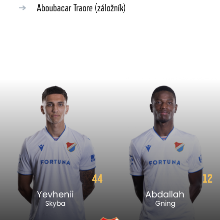
Aboubacar Traore
(záložník)
44
12
Yevhenii
Abdallah
Skyba
Gning