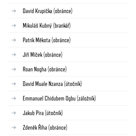
David Krupička
(obránce)
Mikuláš Kubný
(brankář)
Patrik Měkota
(obránce)
Jiří Míček
(obránce)
Roan Nogha
(obránce)
David Muale Nzanza
(útočník)
Emmanuel Chidubem Ogbu
(záložník)
Jakub Pira
(útočník)
Zdeněk Říha
(obránce)