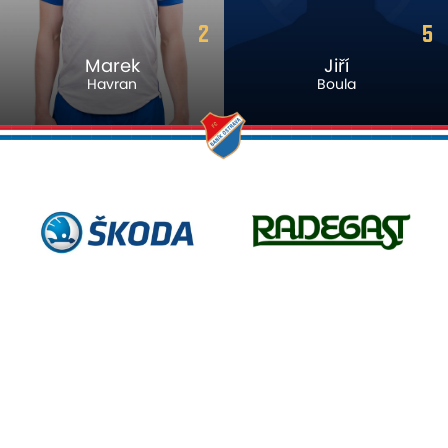
5
55
Jiří
Artur
Boula
Musák