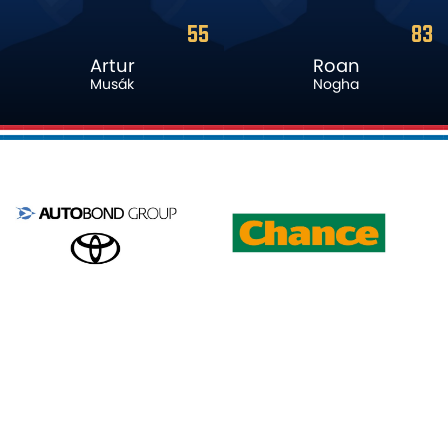
83
11
Roan
David
Nogha
Látal