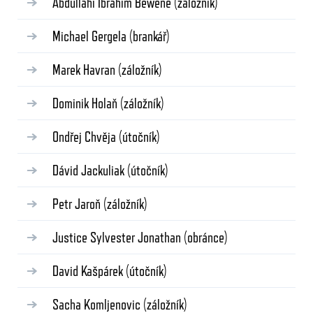
Abdullahi Ibrahim Bewene
(záložník)
Michael Gergela
(brankář)
Marek Havran
(záložník)
Dominik Holaň
(záložník)
Ondřej Chvěja
(útočník)
Dávid Jackuliak
(útočník)
Petr Jaroň
(záložník)
Justice Sylvester Jonathan
(obránce)
David Kašpárek
(útočník)
Sacha Komljenovic
(záložník)