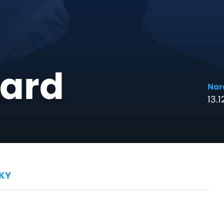
ard
Nar
13.1
KY