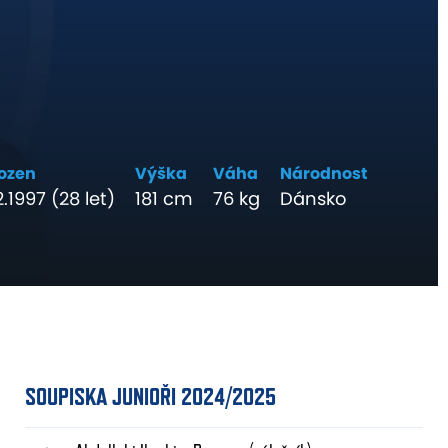
ozen
Výška
Váha
Národnost
2.1997 (28 let)
181 cm
76 kg
Dánsko
SOUPISKA JUNIOŘI 2024/2025