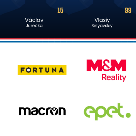
99
2
Vlasiy
Marek
Sinyavskiy
Havran