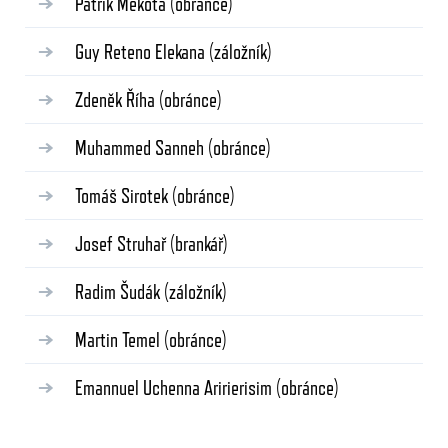
Patrik Měkota
(obránce)
Guy Reteno Elekana
(záložník)
Zdeněk Říha
(obránce)
Muhammed Sanneh
(obránce)
Tomáš Sirotek
(obránce)
Josef Struhař
(brankář)
Radim Šudák
(záložník)
Martin Temel
(obránce)
Emannuel Uchenna Aririerisim
(obránce)