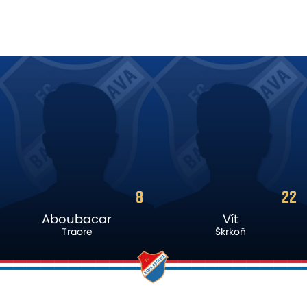
22
9
Vít
David
Škrkoň
Buchta