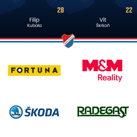
22
16
Vít
Maksym
Škrkoň
Dyachuk