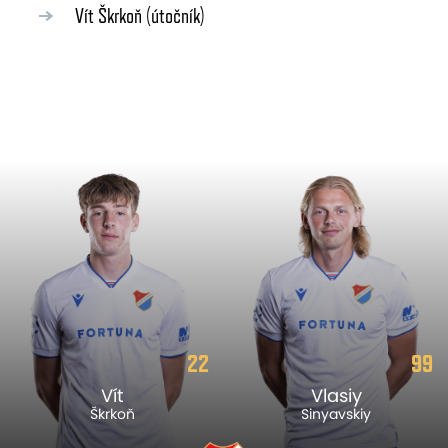
Vít Škrkoň
(útočník)
22
99
Vít
Vlasiy
Škrkoň
Sinyavskiy