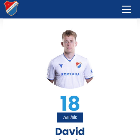
18
ZÁLOŽNÍK
David