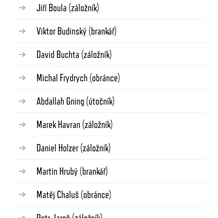
Jiří Boula
(záložník)
Viktor Budinský
(brankář)
David Buchta
(záložník)
Michal Frydrych
(obránce)
Abdallah Gning
(útočník)
Marek Havran
(záložník)
Daniel Holzer
(záložník)
Martin Hrubý
(brankář)
Matěj Chaluš
(obránce)
Petr Jaroň
(záložník)