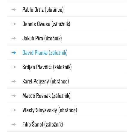
Pablo Ortiz
(obránce)
Dennis Owusu
(záložník)
Jakub Pira
(útočník)
David Planka
(záložník)
Srdjan Plavšić
(záložník)
Karel Pojezný
(obránce)
Matúš Rusnák
(záložník)
Vlasiy Sinyavskiy
(obránce)
Filip Šancl
(záložník)