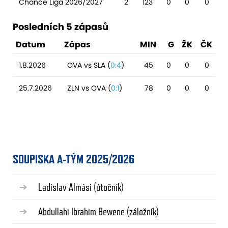
Chance Liga 2026/2027
2
123
0
0
0
Posledních 5 zápasů
Datum
Zápas
MIN
G
ŽK
ČK
1.8.2026
OVA vs SLA (
0:4
)
45
0
0
0
25.7.2026
ZLN vs OVA (
0:1
)
78
0
0
0
SOUPISKA A-TÝM 2025/2026
Ladislav Almási
(útočník)
Abdullahi Ibrahim Bewene
(záložník)