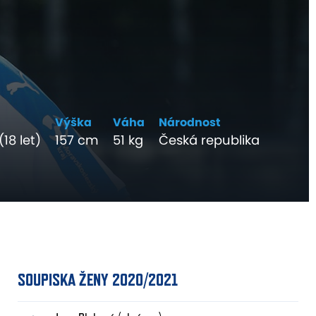
Výška
Váha
Národnost
(18 let)
157 cm
51 kg
Česká republika
SOUPISKA ŽENY 2020/2021