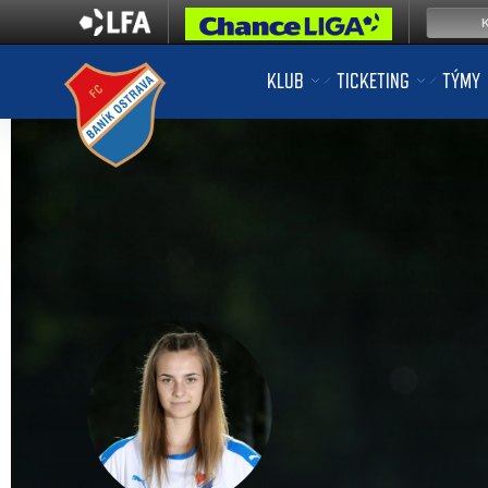
KLUB
TICKETING
TÝMY