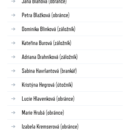
Jana Blahová
(obránce)
Petra Blažková
(obránce)
Dominika Blinková
(záložník)
Kateřina Burová
(záložník)
Adriana Drahníková
(záložník)
Sabina Havrlantová
(brankář)
Kristýna Hegrová
(útočník)
Lucie Hlavenková
(obránce)
Marie Hrubá
(obránce)
Izabela Kremserová
(obránce)