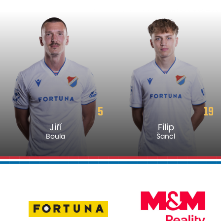
5
19
Jiří
Filip
Boula
Šancl