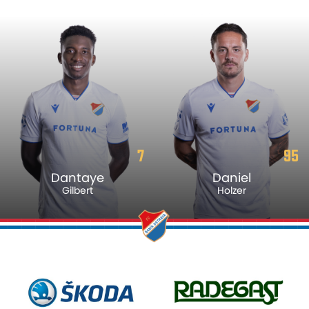
7
95
Dantaye
Daniel
Gilbert
Holzer