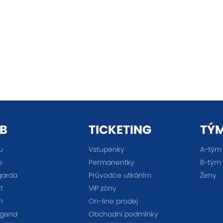
B
TICKETING
TÝ
u
Vstupenky
A-tým
e
Permanentky
B-tým
garda
Průvodce utkáním
Ženy
t
VIP zóny
n
On-line prodej
egend
Obchodní podmínky