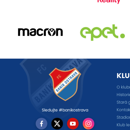
KLU
O klub
Histori
Stará 
Kontak
Sledujte #banikostrava
Stadio
Klub l