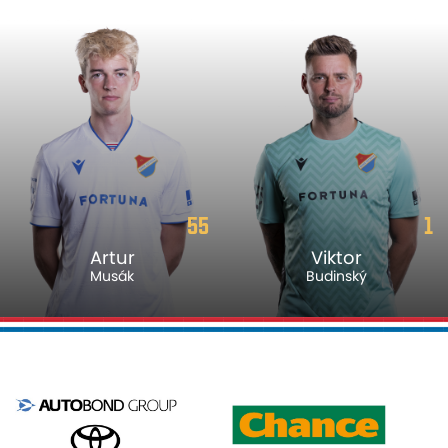
55
1
Artur
Viktor
Musák
Budinský