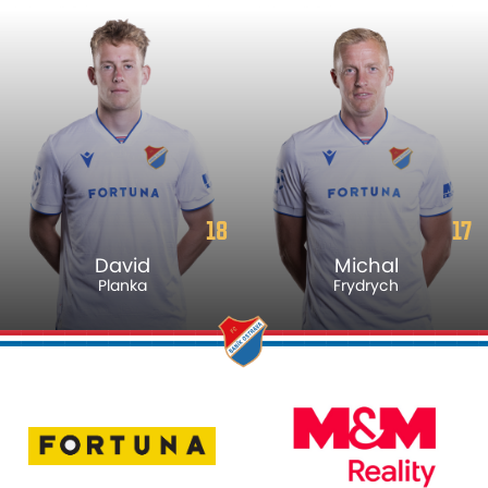
17
25
Michal
Dennis
Frydrych
Owusu