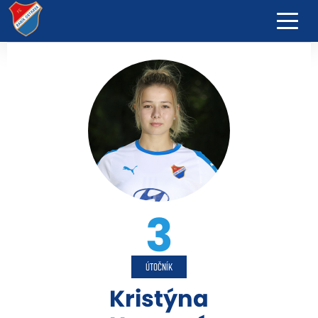
3
ÚTOČNÍK
Kristýna