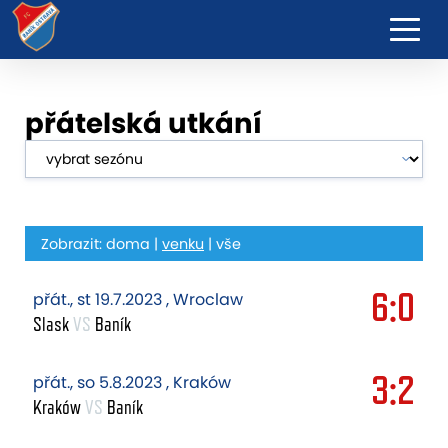
přátelská utkání
Zobrazit:
doma
|
venku
|
vše
6:0
přát., st 19.7.2023 , Wroclaw
Slask
VS
Baník
3:2
přát., so 5.8.2023 , Kraków
Kraków
VS
Baník