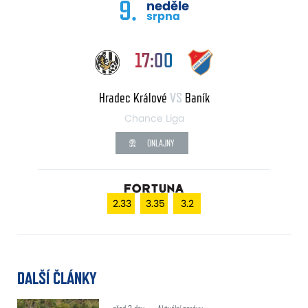
9.
neděle
srpna
17:00
Hradec Králové
VS
Baník
Chance Liga
ONLAJNY
2.33
3.35
3.2
DALŠÍ ČLÁNKY