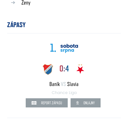
Ženy
ZÁPASY
1.
sobota
srpna
0:4
Baník
VS
Slavia
Chance Liga
REPORT ZÁPASU
ONLAJNY