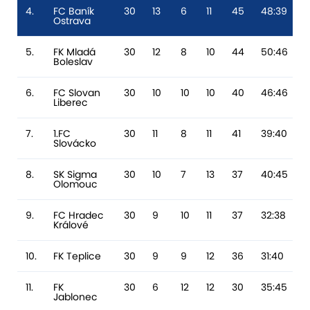
4.
FC Baník
30
13
6
11
45
48:39
Ostrava
5.
FK Mladá
30
12
8
10
44
50:46
Boleslav
6.
FC Slovan
30
10
10
10
40
46:46
Liberec
7.
1.FC
30
11
8
11
41
39:40
-
Slovácko
8.
SK Sigma
30
10
7
13
37
40:45
Olomouc
9.
FC Hradec
30
9
10
11
37
32:38
Králové
10.
FK Teplice
30
9
9
12
36
31:40
11.
FK
30
6
12
12
30
35:45
-
Jablonec