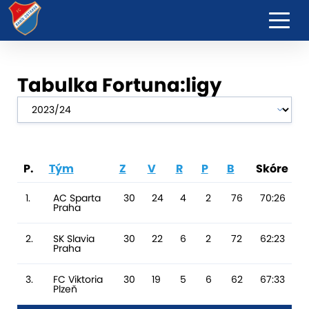
Tabulka Fortuna:ligy
P.
Tým
Z
V
R
P
B
Skóre
R
1.
AC Sparta
30
24
4
2
76
70:26
Praha
2.
SK Slavia
30
22
6
2
72
62:23
Praha
3.
FC Viktoria
30
19
5
6
62
67:33
Plzeň