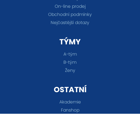
On-line prodej
Obchodní podmínky
Nejčastější dotazy
TÝMY
A-tým
B-tým
Ženy
OSTATNÍ
Akademie
Fanshop
Všechna práva vyhrazena © 2026 FC Baník Ostrava &
Nastavení cookies
&
eSports.cz s.r.o.