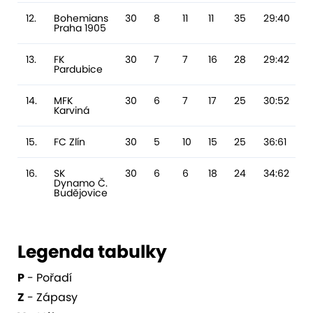
12.
Bohemians
30
8
11
11
35
29:40
-
Praha 1905
13.
FK
30
7
7
16
28
29:42
-
Pardubice
14.
MFK
30
6
7
17
25
30:52
-
Karviná
15.
FC Zlín
30
5
10
15
25
36:61
16.
SK
30
6
6
18
24
34:62
Dynamo Č.
Budějovice
Legenda tabulky
P
- Pořadí
Z
- Zápasy