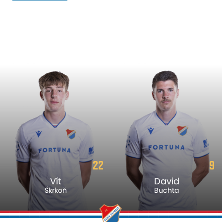
22
9
Vít
David
Škrkoň
Buchta