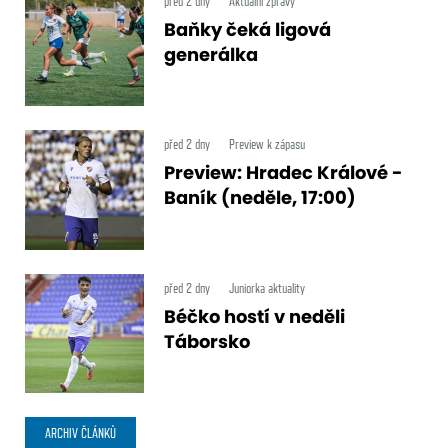
před 2 dny
Aktuální zprávy
Baňky čeká ligová
generálka
před 2 dny
Preview k zápasu
Preview: Hradec Králové -
Baník (neděle, 17:00)
před 2 dny
Juniorka aktuality
Béčko hostí v neděli
Táborsko
ARCHIV ČLÁNKŮ