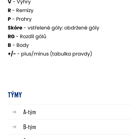
V
- Výhry
R
- Remízy
P
- Prohry
Skóre
- vstřelené góly: obdržené góly
RG
- Rozdíl gólů
B
- Body
+/-
- plus/mínus (tabulka pravdy)
TÝMY
A-tým
B-tým