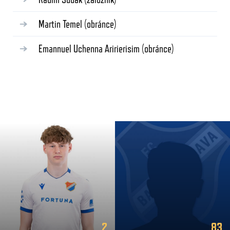
Martin Temel
(obránce)
Emannuel Uchenna Aririerisim
(obránce)
2
83