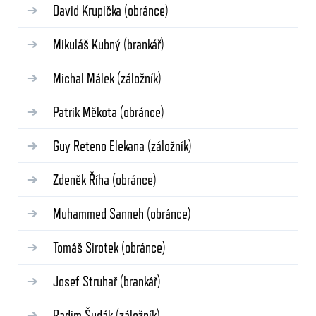
David Krupička
(obránce)
Mikuláš Kubný
(brankář)
Michal Málek
(záložník)
Patrik Měkota
(obránce)
Guy Reteno Elekana
(záložník)
Zdeněk Říha
(obránce)
Muhammed Sanneh
(obránce)
Tomáš Sirotek
(obránce)
Josef Struhař
(brankář)
Radim Šudák
(záložník)