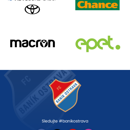
Sledujte #banikostrava