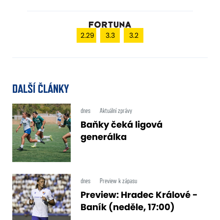
2.29
3.3
3.2
DALŠÍ ČLÁNKY
dnes
Aktuální zprávy
Baňky čeká ligová
generálka
dnes
Preview k zápasu
Preview: Hradec Králové -
Baník (neděle, 17:00)