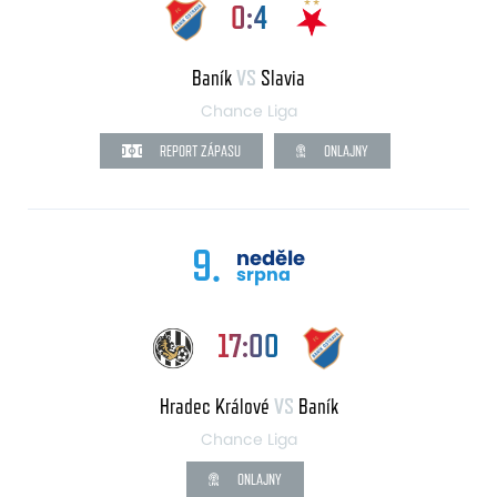
0:4
Baník
VS
Slavia
Chance Liga
REPORT ZÁPASU
ONLAJNY
9.
neděle
srpna
17:00
Hradec Králové
VS
Baník
Chance Liga
ONLAJNY