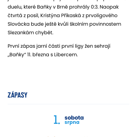
duelu, které Baňky v Brně prohrály 0:3. Naopak
čtvrtá z posil, Kristýna Příkaská z prvoligového
Slovácka bude ještě kvůli školním povinnostem
Slezankám chybět.
První zápas jarní části první ligy žen sehrají
„Baňky“ 11. března s Libercem.
ZÁPASY
1.
sobota
srpna