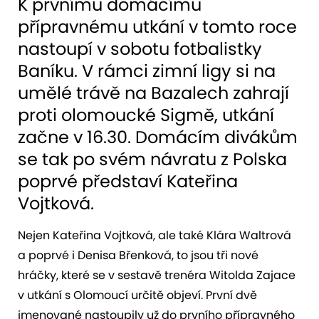
K prvnímu domácímu
přípravnému utkání v tomto roce
nastoupí v sobotu fotbalistky
Baníku. V rámci zimní ligy si na
umělé trávě na Bazalech zahrají
proti olomoucké Sigmě, utkání
začne v 16.30. Domácím divákům
se tak po svém návratu z Polska
poprvé představí Kateřina
Vojtková.
Nejen Kateřina Vojtková, ale také Klára Waltrová
a poprvé i Denisa Břenková, to jsou tři nové
hráčky, které se v sestavě trenéra Witolda Zajace
v utkání s Olomoucí určitě objeví. První dvě
jmenované nastoupily už do prvního přípravného