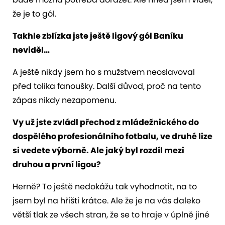
že je to gól.
Takhle zblízka jste ještě ligový gól Baníku
neviděl…
A ještě nikdy jsem ho s mužstvem neoslavoval
před tolika fanoušky. Další důvod, proč na tento
zápas nikdy nezapomenu.
Vy už jste zvládl přechod z mládežnického do
dospělého profesionálního fotbalu, ve druhé lize
si vedete výborně. Ale jaký byl rozdíl mezi
druhou a první ligou?
Herně? To ještě nedokážu tak vyhodnotit, na to
jsem byl na hřišti krátce. Ale že je na vás daleko
větší tlak ze všech stran, že se to hraje v úplně jiné