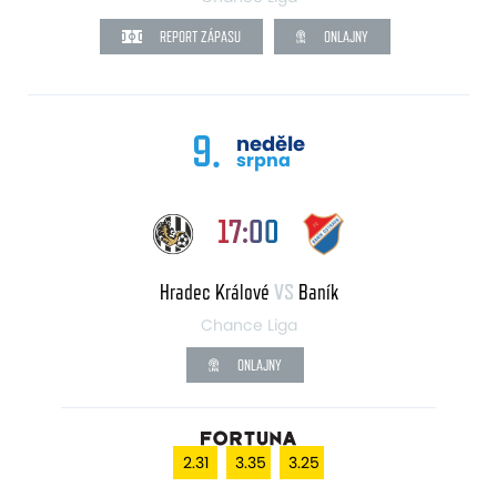
REPORT ZÁPASU
ONLAJNY
9.
neděle
srpna
17:00
Hradec Králové
VS
Baník
Chance Liga
ONLAJNY
2.31
3.35
3.25