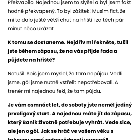
Překvapilo. Najednou jsem to slyšel a byl jsem fakt
hodně překvapený. To byl zážitek! Musím říct, že
mi to dalo ještě větší chuť na hřišti i za těch pár
minut něco ukázat.
K tomu se dostaneme. Nejdřív mi řekněte, tušil
jste během zápasu, že na vás přijde řada a
půjdete na hřiště?
Netušil. Spíš jsem myslel, že tam nepůjdu. Vedli
jsme, gól jsme nutně vstřelit nepotřebovali. A
trenér mi najednou řekl, že tam půjdu.
Je vám osmnáct let, do soboty jste neměl jediný
prvoligový start. A najednou máte jít do zápasu,
který Baník životně potřebuje vyhrát. Vede sice,
ale jen o gól. Jak se hráč ve vašem věku s
takovou porcí zodpovědnosti vyrovná?