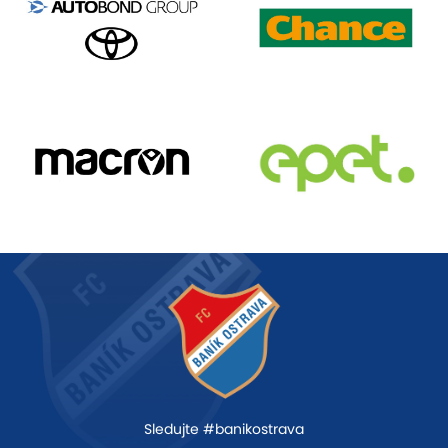
Sledujte #banikostrava