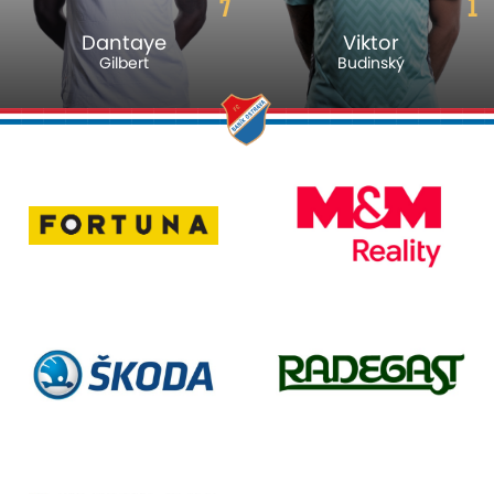
7
1
Dantaye
Viktor
Gilbert
Budinský