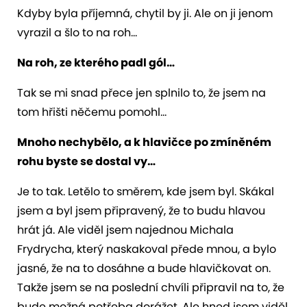
Kdyby byla příjemná, chytil by ji. Ale on ji jenom
vyrazil a šlo to na roh…
Na roh, ze kterého padl gól…
Tak se mi snad přece jen splnilo to, že jsem na
tom hřišti něčemu pomohl…
Mnoho nechybělo, a k hlavičce po zmíněném
rohu byste se dostal vy…
Je to tak. Letělo to směrem, kde jsem byl. Skákal
jsem a byl jsem připravený, že to budu hlavou
hrát já. Ale viděl jsem najednou Michala
Frydrycha, který naskakoval přede mnou, a bylo
jasné, že na to dosáhne a bude hlavičkovat on.
Takže jsem se na poslední chvíli připravil na to, že
bude možná potřeba dorážet. Ale hned jsem viděl,