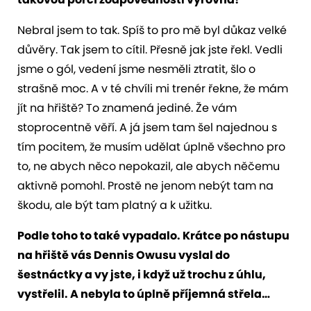
Nebral jsem to tak. Spíš to pro mě byl důkaz velké
důvěry. Tak jsem to cítil. Přesně jak jste řekl. Vedli
jsme o gól, vedení jsme nesměli ztratit, šlo o
strašně moc. A v té chvíli mi trenér řekne, že mám
jít na hřiště? To znamená jediné. Že vám
stoprocentně věří. A já jsem tam šel najednou s
tím pocitem, že musím udělat úplně všechno pro
to, ne abych něco nepokazil, ale abych něčemu
aktivně pomohl. Prostě ne jenom nebýt tam na
škodu, ale být tam platný a k užitku.
Podle toho to také vypadalo. Krátce po nástupu
na hřiště vás Dennis Owusu vyslal do
šestnáctky a vy jste, i když už trochu z úhlu,
vystřelil. A nebyla to úplně příjemná střela…