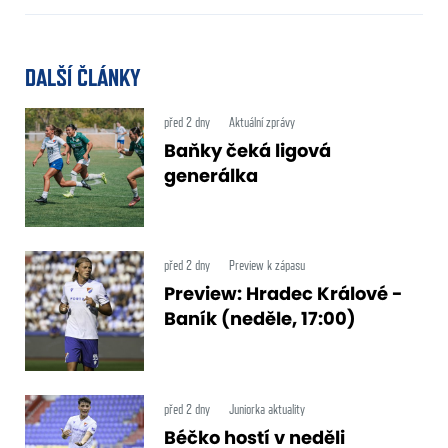
DALŠÍ ČLÁNKY
před 2 dny
Aktuální zprávy
Baňky čeká ligová
generálka
před 2 dny
Preview k zápasu
Preview: Hradec Králové -
Baník (neděle, 17:00)
před 2 dny
Juniorka aktuality
Béčko hostí v neděli