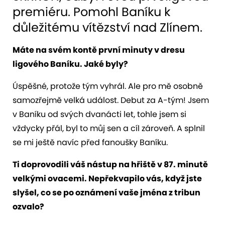
premiéru. Pomohl Baníku k
důležitému vítězství nad Zlínem.
Máte na svém kontě první minuty v dresu
ligového Baníku. Jaké byly?
Úspěšné, protože tým vyhrál. Ale pro mě osobně
samozřejmě velká událost. Debut za A-tým! Jsem
v Baníku od svých dvanácti let, tohle jsem si
vždycky přál, byl to můj sen a cíl zároveň. A splnil
se mi ještě navíc před fanoušky Baníku.
Ti doprovodili váš nástup na hřiště v 87. minutě
velkými ovacemi. Nepřekvapilo vás, když jste
slyšel, co se po oznámení vaše jména z tribun
ozvalo?