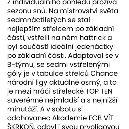
Z individuálního pohledu prožívá
sezonu snů. Na mistrovství světa
sedmnáctiletých se stal
nejlepším střelcem po základní
části, vstřelil na něm hattrick a
byl součástí ideální jedenáctky
po základní části. Adaptoval se v
B-týmu, se sedmi vstřelenými
góly je v tabulce střelců Chance
národní ligy aktuálně osmý, a to
je mezi hráči střelecké TOP TEN
suverénně nejmladší a s nejnižší
minutáží. A v sobotu si
odchovanec Akademie FCB VÍT
ŠKRKOŇ, odbyl i svou prvoligovou