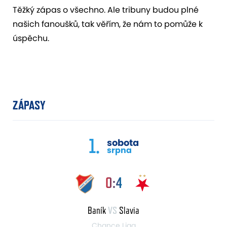
Těžký zápas o všechno. Ale tribuny budou plné
našich fanoušků, tak věřím, že nám to pomůže k
úspěchu.
ZÁPASY
1.
sobota
srpna
0:4
Baník
VS
Slavia
Chance Liga