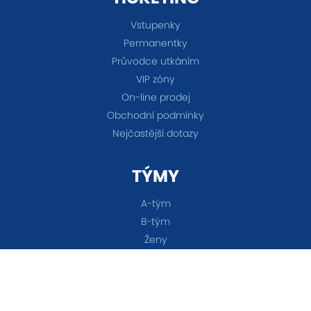
Vstupenky
Permanentky
Průvodce utkáním
VIP zóny
On-line prodej
Obchodní podmínky
Nejčastější dotazy
TÝMY
A-tým
B-tým
Ženy
OSTATNÍ
Akademie