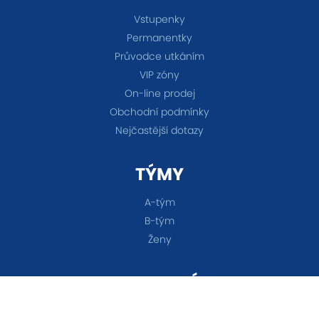
Vstupenky
Permanentky
Průvodce utkáním
VIP zóny
On-line prodej
Obchodní podmínky
Nejčastější dotazy
TÝMY
A-tým
B-tým
Ženy
OSTATNÍ
Akademie