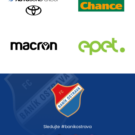
Sledujte #banikostrava