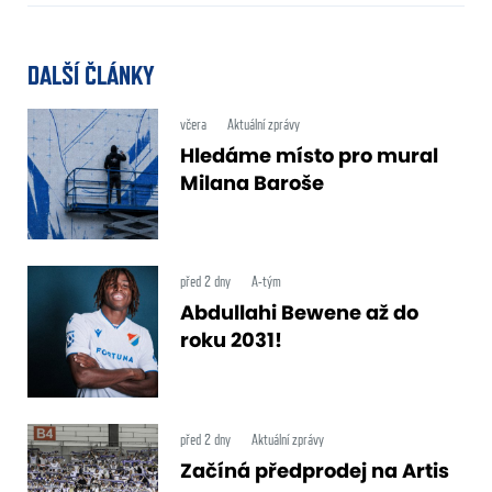
DALŠÍ ČLÁNKY
včera
Aktuální zprávy
Hledáme místo pro mural
Milana Baroše
před 2 dny
A-tým
Abdullahi Bewene až do
roku 2031!
před 2 dny
Aktuální zprávy
Začíná předprodej na Artis