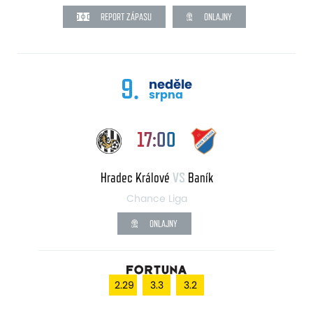
REPORT ZÁPASU
ONLAJNY
9.
neděle
srpna
17:00
Hradec Králové
VS
Baník
Chance Liga
ONLAJNY
2.29
3.3
3.2