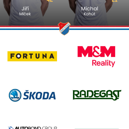
Michal
Marek
Kohút
Havran