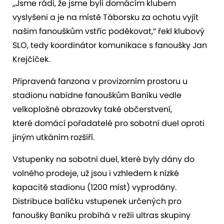
„Jsme rádi, že jsme byli domácím klubem
vyslyšeni a je na místě Táborsku za ochotu vyjít
našim fanouškům vstříc poděkovat,“ řekl klubový
SLO, tedy koordinátor komunikace s fanoušky Jan
Krejčíček.
Připravená fanzona v provizorním prostoru u
stadionu nabídne fanouškům Baníku vedle
velkoplošné obrazovky také občerstvení,
které domácí pořadatelé pro sobotní duel oproti
jiným utkáním rozšíří.
Vstupenky na sobotní duel, které byly dány do
volného prodeje, už jsou i vzhledem k nízké
kapacitě stadionu (1200 míst) vyprodány.
Distribuce balíčku vstupenek určených pro
fanoušky Baníku probíhá v režii ultras skupiny