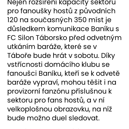
Nejen rozšíření kapacity sektoru
pro fanoušky hostů z původních
120 na současných 350 míst je
důsledkem komunikace Baníku s
FC Silon Táborsko před odvetným
utkáním baráže, které se v
Táboře bude hrát v sobotu. Díky
vstřícnosti domácího klubu se
fanoušci Baníku, kteří se k odvetě
baráže vypraví, mohou těšit i na
provizorní fanzónu příslušnou k
sektoru pro fans hostů, a v ní
velkoplošnou obrazovku, na níž
bude možno duel sledovat.