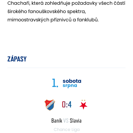
Chachaři, která zohledňuje požadavky všech částí
širokého fanouškovského spektra,
mimoostravských příznivců a fanklubů.
ZÁPASY
1.
sobota
srpna
0:4
Baník
VS
Slavia
Chance Liga