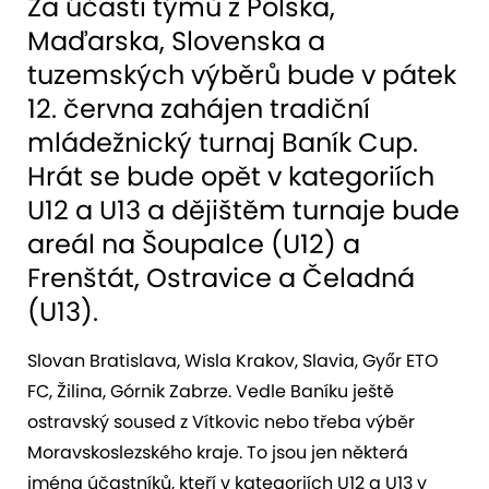
Za účasti týmů z Polska,
Maďarska, Slovenska a
tuzemských výběrů bude v pátek
12. června zahájen tradiční
mládežnický turnaj Baník Cup.
Hrát se bude opět v kategoriích
U12 a U13 a dějištěm turnaje bude
areál na Šoupalce (U12) a
Frenštát, Ostravice a Čeladná
(U13).
Slovan Bratislava, Wisla Krakov, Slavia, Győr ETO
FC, Žilina, Górnik Zabrze. Vedle Baníku ještě
ostravský soused z Vítkovic nebo třeba výběr
Moravskoslezského kraje. To jsou jen některá
jména účastníků, kteří v kategoriích U12 a U13 v