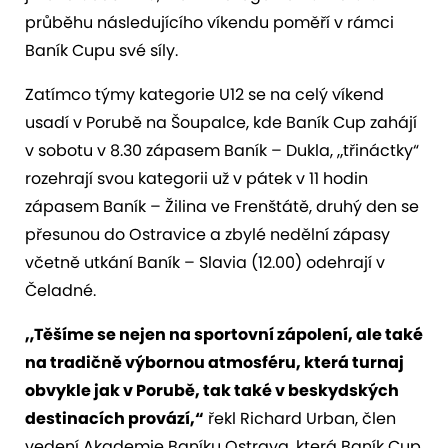
průběhu následujícího víkendu poměří v rámci
Baník Cupu své síly.
Zatímco týmy kategorie U12 se na celý víkend
usadí v Porubě na Šoupalce, kde Baník Cup zahájí
v sobotu v 8.30 zápasem Baník – Dukla, „třináctky“
rozehrají svou kategorii už v pátek v 11 hodin
zápasem Baník – Žilina ve Frenštátě, druhý den se
přesunou do Ostravice a zbylé nedělní zápasy
včetně utkání Baník – Slavia (12.00) odehrají v
Čeladné.
„Těšíme se nejen na sportovní zápolení, ale také
na tradičně výbornou atmosféru, která turnaj
obvykle jak v Porubě, tak také v beskydských
destinacích provází,“
řekl Richard Urban, člen
vedení Akademie Baníku Ostrava, která Baník Cup