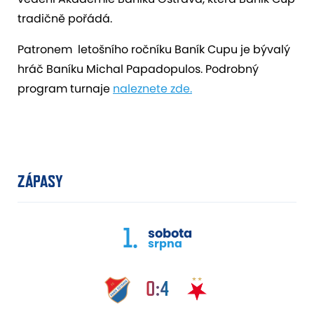
tradičně pořádá.
Patronem letošního ročníku Baník Cupu je bývalý
hráč Baníku Michal Papadopulos. Podrobný
program turnaje
naleznete zde.
ZÁPASY
1.
sobota
srpna
0:4