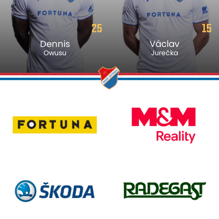
25
15
Dennis
Václav
Owusu
Jurečka