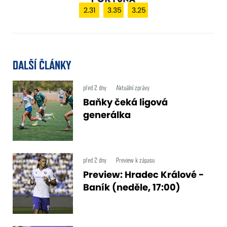
2.31
3.35
3.25
DALŠÍ ČLÁNKY
před 2 dny
Aktuální zprávy
Baňky čeká ligová
generálka
před 2 dny
Preview k zápasu
Preview: Hradec Králové -
Baník (neděle, 17:00)