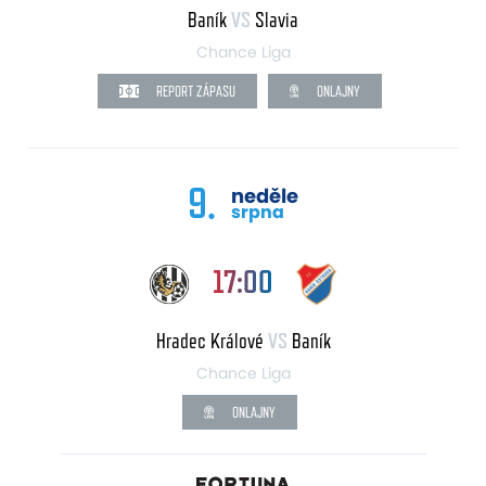
Baník
VS
Slavia
Chance Liga
REPORT ZÁPASU
ONLAJNY
9.
neděle
srpna
17:00
Hradec Králové
VS
Baník
Chance Liga
ONLAJNY