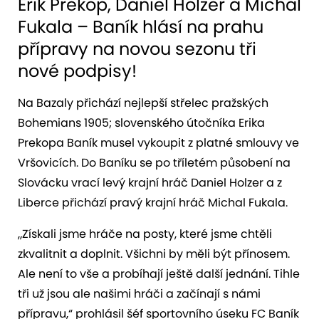
Erik Prekop, Daniel Holzer a Michal
Fukala – Baník hlásí na prahu
přípravy na novou sezonu tři
nové podpisy!
Na Bazaly přichází nejlepší střelec pražských
Bohemians 1905; slovenského útočníka Erika
Prekopa Baník musel vykoupit z platné smlouvy ve
Vršovicích. Do Baníku se po tříletém působení na
Slovácku vrací levý krajní hráč Daniel Holzer a z
Liberce přichází pravý krajní hráč Michal Fukala.
„Získali jsme hráče na posty, které jsme chtěli
zkvalitnit a doplnit. Všichni by měli být přínosem.
Ale není to vše a probíhají ještě další jednání. Tihle
tři už jsou ale našimi hráči a začínají s námi
přípravu,“ prohlásil šéf sportovního úseku FC Baník