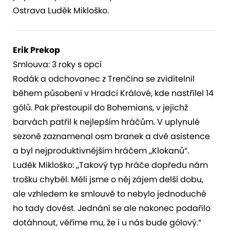
Ostrava Luděk Mikloško.
Erik Prekop
Smlouva: 3 roky s opcí
Rodák a odchovanec z Trenčína se zviditelnil
během působení v Hradci Králové, kde nastřílel 14
gólů. Pak přestoupil do Bohemians, v jejichž
barvách patřil k nejlepším hráčům. V uplynulé
sezoně zaznamenal osm branek a dvě asistence
a byl nejproduktivnějším hráčem „Klokanů“.
Luděk Mikloško: „Takový typ hráče dopředu nám
trošku chyběl. Měli jsme o něj zájem delší dobu,
ale vzhledem ke smlouvě to nebylo jednoduché
ho tady dovést. Jednání se ale nakonec podařilo
dotáhnout, věříme mu, že i u nás bude gólový.“