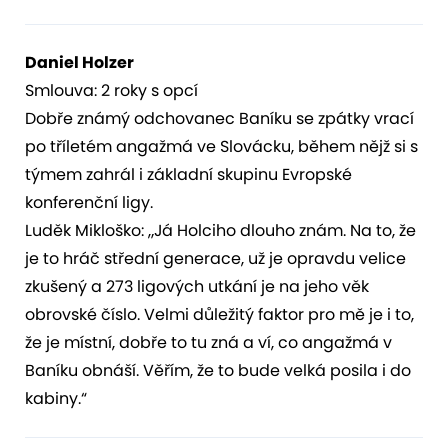
Daniel Holzer
Smlouva: 2 roky s opcí
Dobře známý odchovanec Baníku se zpátky vrací
po tříletém angažmá ve Slovácku, během nějž si s
týmem zahrál i základní skupinu Evropské
konferenční ligy.
Luděk Mikloško: „Já Holciho dlouho znám. Na to, že
je to hráč střední generace, už je opravdu velice
zkušený a 273 ligových utkání je na jeho věk
obrovské číslo. Velmi důležitý faktor pro mě je i to,
že je místní, dobře to tu zná a ví, co angažmá v
Baníku obnáší. Věřím, že to bude velká posila i do
kabiny.“