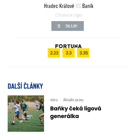
Hradec Králové
VS
Baník
Chance Liga
ONLAJNY
2.23
3.3
3.35
DALŠÍ ČLÁNKY
včera
Aktuální zprávy
Baňky čeká ligová
generálka