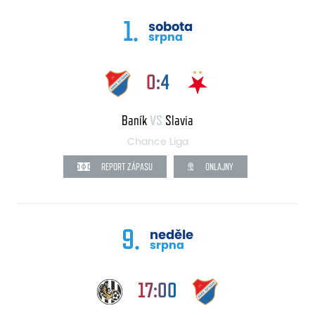
1.
sobota
srpna
0:4
Baník
VS
Slavia
Chance Liga
REPORT ZÁPASU
ONLAJNY
9.
neděle
srpna
17:00