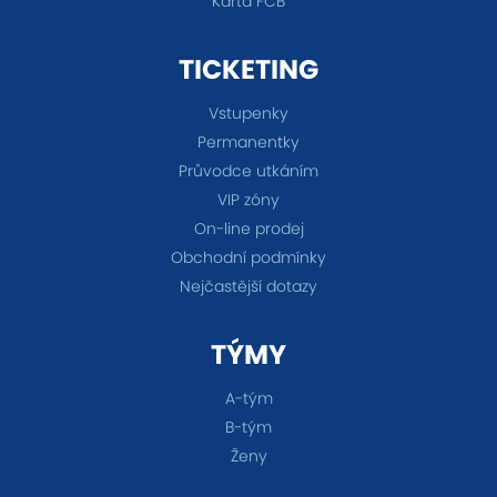
Karta FCB
TICKETING
Vstupenky
Permanentky
Průvodce utkáním
VIP zóny
On-line prodej
Obchodní podmínky
Nejčastější dotazy
TÝMY
A-tým
B-tým
Ženy