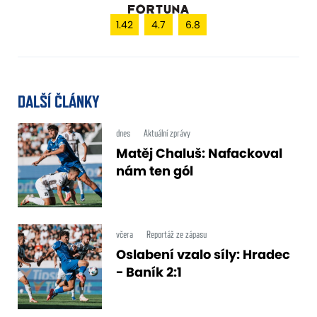
1.42
4.7
6.8
DALŠÍ ČLÁNKY
dnes
Aktuální zprávy
Matěj Chaluš: Nafackoval
nám ten gól
včera
Reportáž ze zápasu
Oslabení vzalo síly: Hradec
- Baník 2:1