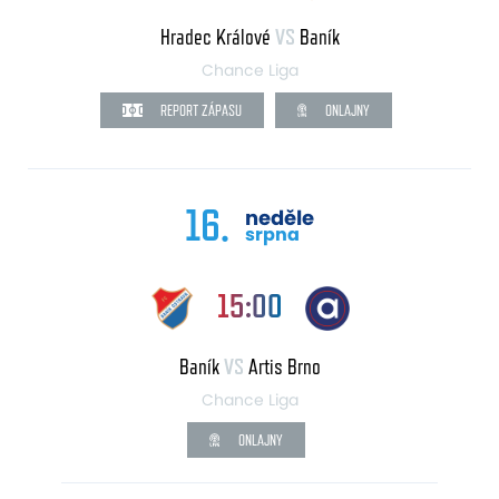
Hradec Králové
VS
Baník
Chance Liga
REPORT ZÁPASU
ONLAJNY
16.
neděle
srpna
15:00
Baník
VS
Artis Brno
Chance Liga
ONLAJNY