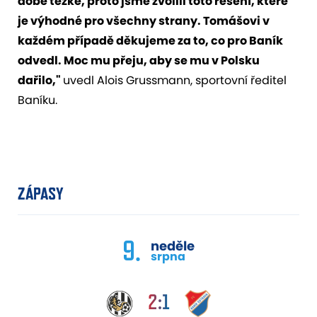
době těžké, proto jsme zvolili toto řešení, které
je výhodné pro všechny strany. Tomášovi v
každém případě děkujeme za to, co pro Baník
odvedl. Moc mu přeju, aby se mu v Polsku
dařilo,"
uvedl Alois Grussmann, sportovní ředitel
Baníku.
ZÁPASY
9.
neděle
srpna
2:1