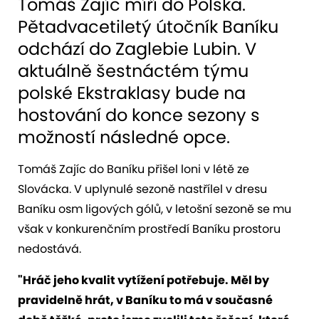
Tomáš Zajíc míří do Polska.
Pětadvacetiletý útočník Baníku
odchází do Zaglebie Lubin. V
aktuálně šestnáctém týmu
polské Ekstraklasy bude na
hostování do konce sezony s
možností následné opce.
Tomáš Zajíc do Baníku přišel loni v létě ze
Slovácka. V uplynulé sezoně nastřílel v dresu
Baníku osm ligových gólů, v letošní sezoně se mu
však v konkurenčním prostředí Baníku prostoru
nedostává.
"Hráč jeho kvalit vytížení potřebuje. Měl by
pravidelně hrát, v Baníku to má v současné