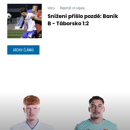
včera
Reportáž ze zápasu
Snížení přišlo pozdě: Baník
B - Táborsko 1:2
ARCHIV ČLÁNKŮ