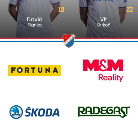
18
22
David
Vít
Planka
Škrkoň