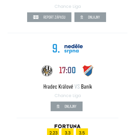
Chance Liga
REPORT ZÁPASU
ONLAJNY
9.
neděle
srpna
17:00
Hradec Králové
VS
Baník
Chance Liga
ONLAJNY
2.23
3.3
3.5