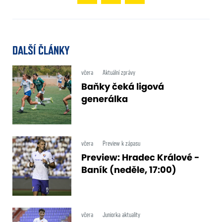
DALŠÍ ČLÁNKY
včera
Aktuální zprávy
Baňky čeká ligová
generálka
včera
Preview k zápasu
Preview: Hradec Králové -
Baník (neděle, 17:00)
včera
Juniorka aktuality