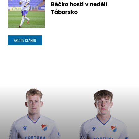
Béčko hostí v neděli
Táborsko
ARCHIV ČLÁNKŮ