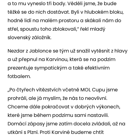
a to mu vyneslo tři body. Věděli jsme, že bude
těžké se do nich dostávat. Byli v hlubokém bloku,
hodně lidí na malém prostoru a skákali nám do
střel, spoustu toho zblokovali,“ řekl mladý
slovenský záložník.
Nezdar z Jablonce se tým už snažil vytěsnit z hlavy
a už přepnul na Karvinou, která se na podzim
prezentuje sympatickým a také efektivním
fotbalem.
„Po čtyřech vítězstvích včetně MOL Cupu jsme
prohráli, ale já myslím, že nás to neovlivní.
Chceme dále pokračovat v dobrých výkonech,
které jsme během podzimu sami nastavili.
Domácí zápasy jsme zatím docela zvládali, až na
utkání s Plzní. Proti Karviné budeme chtít