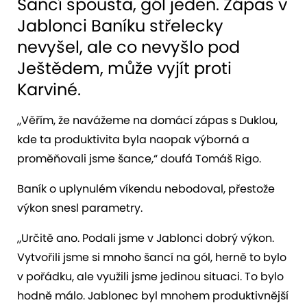
Šancí spousta, gól jeden. Zápas v
Jablonci Baníku střelecky
nevyšel, ale co nevyšlo pod
Ještědem, může vyjít proti
Karviné.
„Věřím, že navážeme na domácí zápas s Duklou,
kde ta produktivita byla naopak výborná a
proměňovali jsme šance,“ doufá Tomáš Rigo.
Baník o uplynulém víkendu nebodoval, přestože
výkon snesl parametry.
„Určitě ano. Podali jsme v Jablonci dobrý výkon.
Vytvořili jsme si mnoho šancí na gól, herně to bylo
v pořádku, ale využili jsme jedinou situaci. To bylo
hodně málo. Jablonec byl mnohem produktivnější