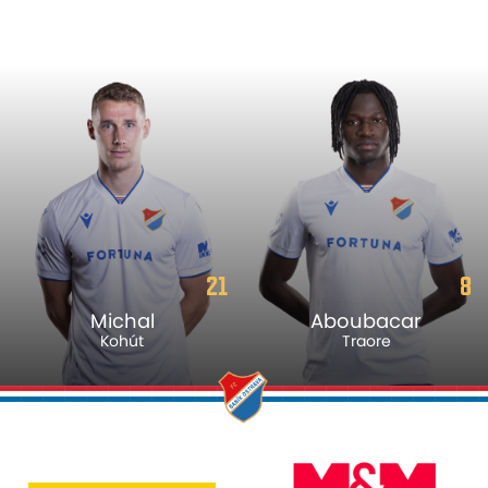
21
8
Michal
Aboubacar
Kohút
Traore