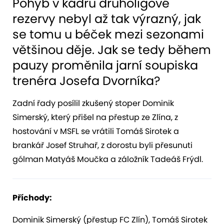
Pohyb v kádru druholigové
rezervy nebyl až tak výrazný, jak
se tomu u béček mezi sezonami
většinou děje. Jak se tedy během
pauzy proměnila jarní soupiska
trenéra Josefa Dvorníka?
Zadní řady posílil zkušený stoper Dominik
Simerský, který přišel na přestup ze Zlína, z
hostování v MSFL se vrátili Tomáš Sirotek a
brankář Josef Struhař, z dorostu byli přesunuti
gólman Matyáš Moučka a záložník Tadeáš Frýdl.
Příchody:
Dominik Simerský (přestup FC Zlín), Tomáš Sirotek