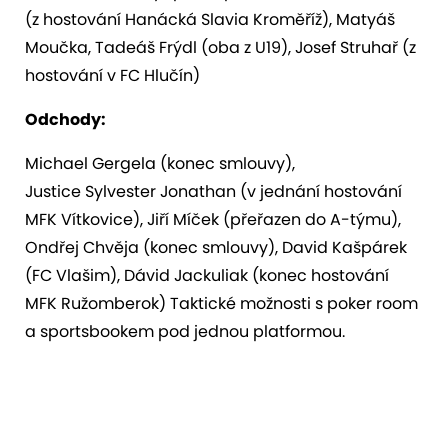
(z hostování Hanácká Slavia Kroměříž), Matyáš
Moučka, Tadeáš Frýdl (oba z U19), Josef Struhař (z
hostování v FC Hlučín)
Odchody:
Michael Gergela (konec smlouvy),
Justice Sylvester Jonathan (v jednání hostování
MFK Vítkovice), Jiří Míček (přeřazen do A-týmu),
Ondřej Chvěja (konec smlouvy), David Kašpárek
(FC Vlašim), Dávid Jackuliak (konec hostování
MFK Ružomberok) Taktické možnosti s poker room
a sportsbookem pod jednou platformou.