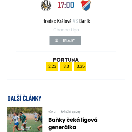
17:00
Hradec Králové
VS
Baník
Chance Liga
ONLAJNY
2.23
3.3
3.35
DALŠÍ ČLÁNKY
včera
Aktuální zprávy
Baňky čeká ligová
generálka