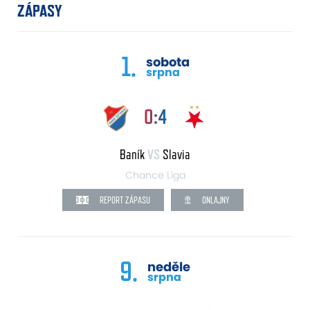
ZÁPASY
1.
sobota
srpna
0:4
Baník
VS
Slavia
Chance Liga
REPORT ZÁPASU
ONLAJNY
9.
neděle
srpna