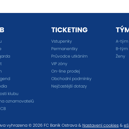
B
TICKETING
TÝ
u
Vstupenky
A-tým
e
Permanentky
B-tým
garda
Průvodce utkáním
Ženy
t
VIP zóny
n
On-line prodej
egend
Obchodní podmínky
édia
Nejčastější dotazy
sti klubu
na oznamovatelů
FCB
va vyhrazena © 2026 FC Baník Ostrava &
Nastavení cookies
&
eS