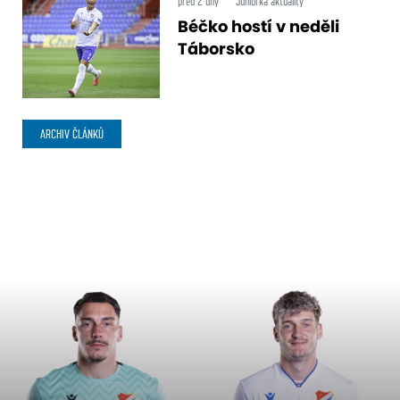
před 2 dny
Juniorka aktuality
Béčko hostí v neděli
Táborsko
ARCHIV ČLÁNKŮ