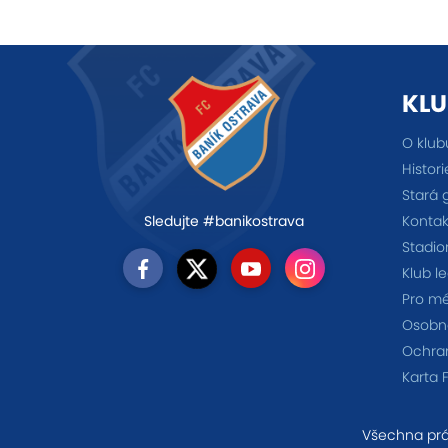
KLU
O klub
Histori
Stará 
Kontak
Sledujte #banikostrava
Stadio
Klub l
Pro m
Osobno
Ochra
Karta 
Všechna prá