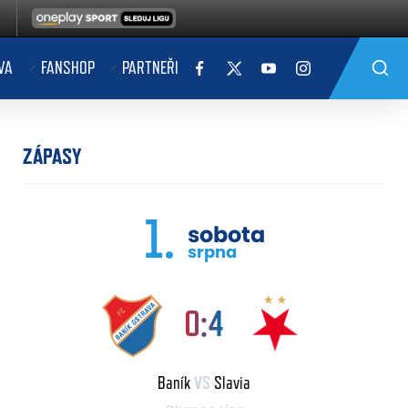
VA
FANSHOP
PARTNEŘI
ZÁPASY
1.
sobota
srpna
0:4
Baník
VS
Slavia