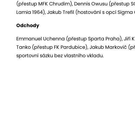
(přestup MFK Chrudim), Dennis Owusu (přestup SG
Lamia 1964), Jakub Trefil (hostování s opcí Sigm
Odchody
Emmanuel Uchenna (přestup Sparta Praha), Jiří Klí
Tanko (přestup FK Pardubice), Jakub Markovič (př
sportovní sázku bez vlastního vkladu.