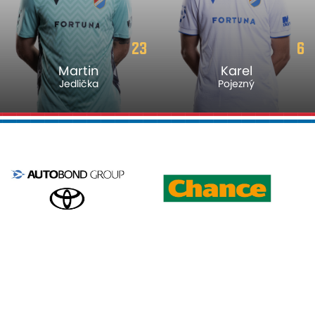
23
6
Martin
Karel
Jedlička
Pojezný