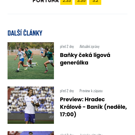
2.33
3.35
3.2
DALŠÍ ČLÁNKY
před 2 dny
Aktuální zprávy
Baňky čeká ligová
generálka
před 2 dny
Preview k zápasu
Preview: Hradec
Králové - Baník (neděle,
17:00)