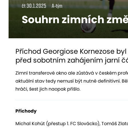
čt 30.1.2025
A-tým
Souhrn zimních změ
Příchod Georgiose Kornezose byl
před sobotním zahájením jarní čá
Zimní transferové okno ale zůstává v českém profe
aktuální stav tedy nemusí být nutně definitivní. B
hráči, šest jich naopak přišlo
.
Příchody
Michal Kohút (přestup 1. FC Slovácko), Tomáš Zlat