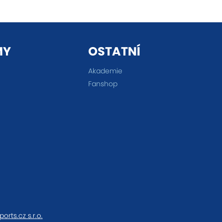
MY
OSTATNÍ
Akademie
Fanshop
ports.cz s.r.o.