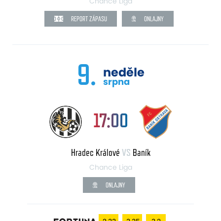
Chance Liga
REPORT ZÁPASU
ONLAJNY
9.
neděle
srpna
17:00
Hradec Králové
VS
Baník
Chance Liga
ONLAJNY