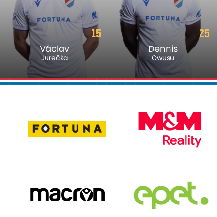
15
25
Václav
Dennis
Jurečka
Owusu