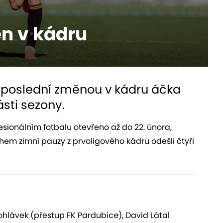
n v kádru
 poslední změnou v kádru áčka
sti sezony.
sionálním fotbalu otevřeno až do 22. února,
ěhem zimní pauzy z prvoligového kádru odešli čtyři
ohlávek (přestup FK Pardubice), David Látal