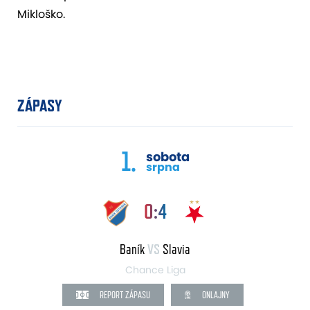
Mikloško.
ZÁPASY
1.
sobota
srpna
0:4
Baník
VS
Slavia
Chance Liga
REPORT ZÁPASU
ONLAJNY