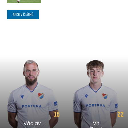
ARCHIV ČLÁNKŮ
15
22
Václav
Vít