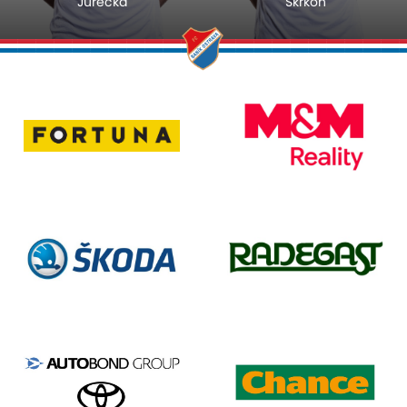
Jurečka
Škrkoň