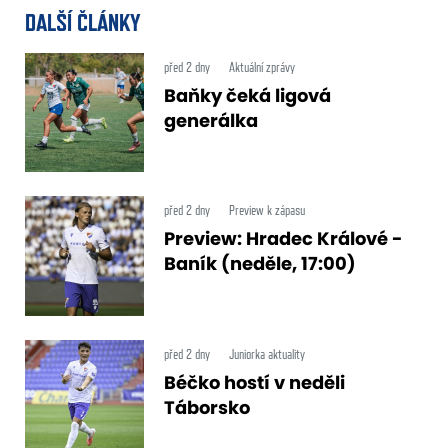
DALŠÍ ČLÁNKY
před 2 dny
Aktuální zprávy
Baňky čeká ligová
generálka
před 2 dny
Preview k zápasu
Preview: Hradec Králové -
Baník (neděle, 17:00)
před 2 dny
Juniorka aktuality
Béčko hostí v neděli
Táborsko