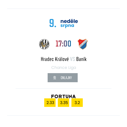
9.
neděle
srpna
17:00
Hradec Králové
VS
Baník
Chance Liga
ONLAJNY
2.33
3.35
3.2