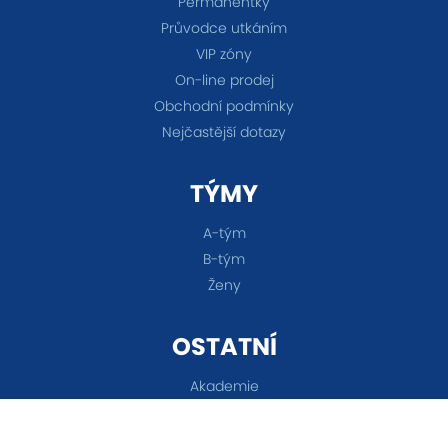
Permanentky
Průvodce utkáním
VIP zóny
On-line prodej
Obchodní podmínky
Nejčastější dotazy
TÝMY
A-tým
B-tým
Ženy
OSTATNÍ
Akademie
Fanshop