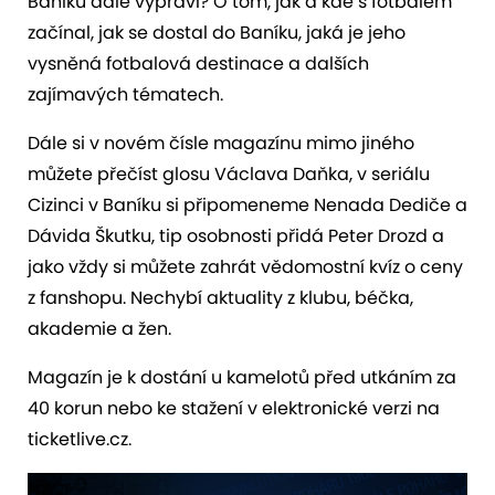
Baníku dále vypráví? O tom, jak a kde s fotbalem
začínal, jak se dostal do Baníku, jaká je jeho
vysněná fotbalová destinace a dalších
zajímavých tématech.
Dále si v novém čísle magazínu mimo jiného
můžete přečíst glosu Václava Daňka, v seriálu
Cizinci v Baníku si připomeneme Nenada Dediče a
Dávida Škutku, tip osobnosti přidá Peter Drozd a
jako vždy si můžete zahrát vědomostní kvíz o ceny
z fanshopu. Nechybí aktuality z klubu, béčka,
akademie a žen.
Magazín je k dostání u kamelotů před utkáním za
40 korun nebo ke stažení v elektronické verzi na
ticketlive.cz.