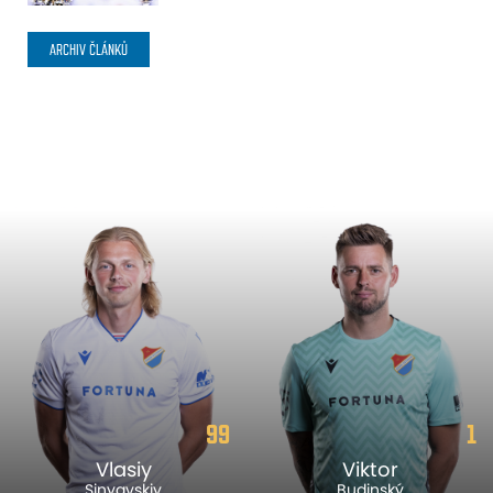
ARCHIV ČLÁNKŮ
99
1
Vlasiy
Viktor
Sinyavskiy
Budinský