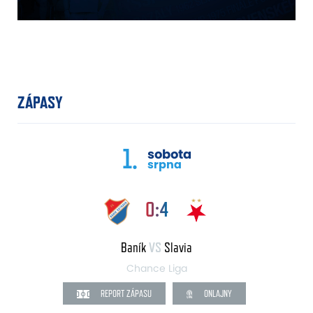
ZÁPASY
1.
sobota
srpna
0:4
Baník
VS
Slavia
Chance Liga
REPORT ZÁPASU
ONLAJNY