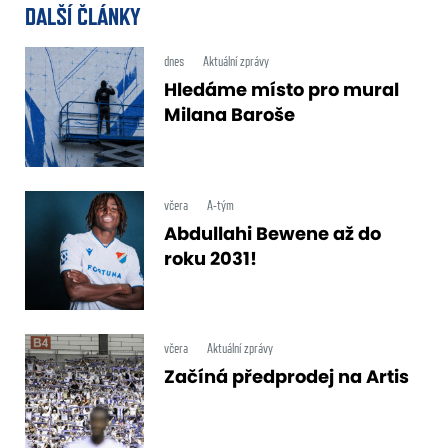
DALŠÍ ČLÁNKY
dnes
Aktuální zprávy
Hledáme místo pro mural
Milana Baroše
včera
A-tým
Abdullahi Bewene až do
roku 2031!
včera
Aktuální zprávy
Začíná předprodej na Artis