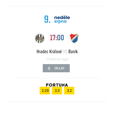
9.
neděle
srpna
17:00
Hradec Králové
VS
Baník
Chance Liga
ONLAJNY
2.29
3.3
3.2