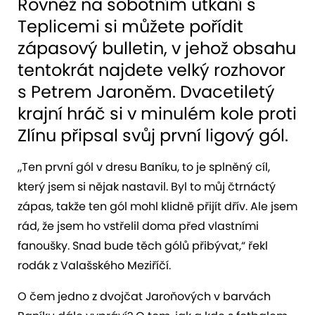
Rovněž na sobotním utkání s
Teplicemi si můžete pořídit
zápasový bulletin, v jehož obsahu
tentokrát najdete velký rozhovor
s Petrem Jaroněm. Dvacetiletý
krajní hráč si v minulém kole proti
Zlínu připsal svůj první ligový gól.
„Ten první gól v dresu Baníku, to je splněný cíl,
který jsem si nějak nastavil. Byl to můj čtrnáctý
zápas, takže ten gól mohl klidně přijít dřív. Ale jsem
rád, že jsem ho vstřelil doma před vlastními
fanoušky. Snad bude těch gólů přibývat,“ řekl
rodák z Valašského Meziříčí.
O čem jedno z dvojčat Jaroňových v barvách