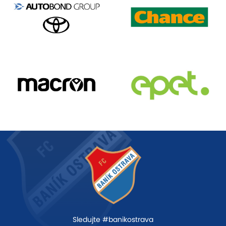
Sledujte #banikostrava