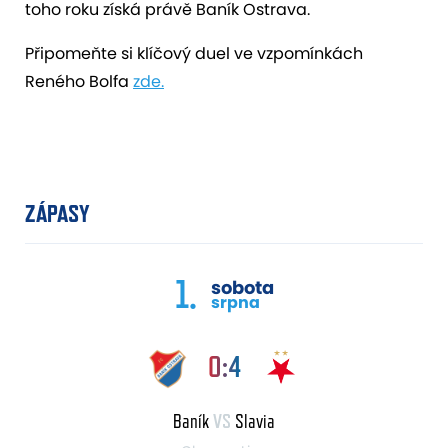
toho roku získá právě Baník Ostrava.
Připomeňte si klíčový duel ve vzpomínkách
Reného Bolfa
zde.
ZÁPASY
1.
sobota
srpna
0:4
Baník
VS
Slavia