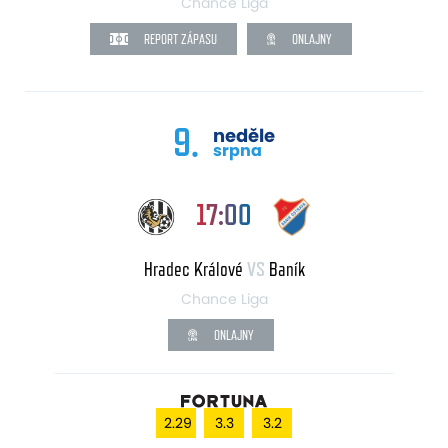
Chance Liga
REPORT ZÁPASU
ONLAJNY
9.
neděle
srpna
17:00
Hradec Králové
VS
Baník
Chance Liga
ONLAJNY
2.29
3.3
3.2