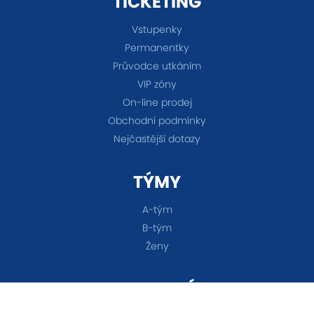
TICKETING
Vstupenky
Permanentky
Průvodce utkáním
VIP zóny
On-line prodej
Obchodní podmínky
Nejčastější dotazy
TÝMY
A-tým
B-tým
Ženy
OSTATNÍ