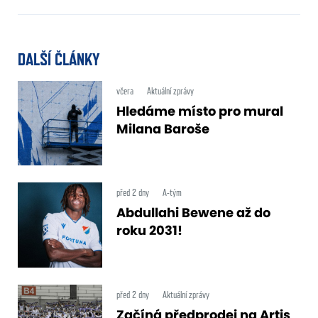
DALŠÍ ČLÁNKY
včera
Aktuální zprávy
Hledáme místo pro mural
Milana Baroše
před 2 dny
A-tým
Abdullahi Bewene až do
roku 2031!
před 2 dny
Aktuální zprávy
Začíná předprodej na Artis