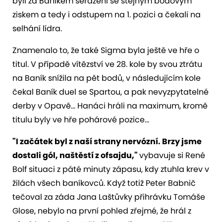
byli za Baníkem seřazeni se stejným bodovým
ziskem a tedy i odstupem na 1. pozici a čekali na
selhání lídra.
Znamenalo to, že také Sigma byla ještě ve hře o
titul. V případě vítězství ve 28. kole by svou ztrátu
na Baník snížila na pět bodů, v následujícím kole
čekal Baník duel se Spartou, a pak nevyzpytatelné
derby v Opavě... Hanáci hráli na maximum, kromě
titulu byly ve hře pohárové pozice...
"I začátek byl z naší strany nervózní. Brzy jsme
dostali gól, naštěstí z ofsajdu,"
vybavuje si René
Bolf situaci z páté minuty zápasu, kdy ztuhla krev v
žilách všech baníkovců. Když totiž Peter Babnič
tečoval za záda Jana Laštůvky přihrávku Tomáše
Glose, nebylo na první pohled zřejmé, že hrál z