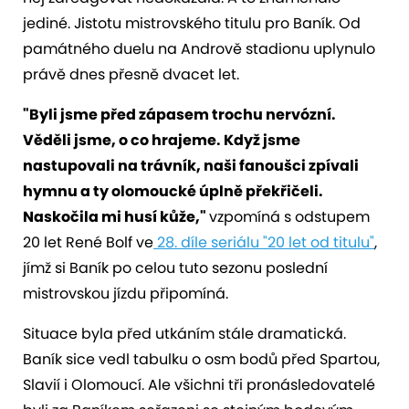
jediné. Jistotu mistrovského titulu pro Baník. Od
památného duelu na Andrově stadionu uplynulo
právě dnes přesně dvacet let.
"Byli jsme před zápasem trochu nervózní.
Věděli jsme, o co hrajeme. Když jsme
nastupovali na trávník, naši fanoušci zpívali
hymnu a ty olomoucké úplně překřičeli.
Naskočila mi husí kůže,"
vzpomíná s odstupem
20 let René Bolf ve
28. díle seriálu "20 let od titulu"
,
jímž si Baník po celou tuto sezonu poslední
mistrovskou jízdu připomíná.
Situace byla před utkáním stále dramatická.
Baník sice vedl tabulku o osm bodů před Spartou,
Slavií i Olomoucí. Ale všichni tři pronásledovatelé