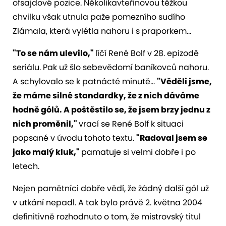
ofsajdové pozice. Několikavteřinovou těžkou
chvilku však utnula paže pomezního sudího
Zlámala, která vylétla nahoru i s praporkem...
"To se nám ulevilo,"
líčí René Bolf v 28. epizodě
seriálu. Pak už šlo sebevědomí baníkovců nahoru.
A schylovalo se k patnácté minutě...
"Věděli jsme,
že máme silné standardky, že z nich dáváme
hodně gólů. A poštěstilo se, že jsem brzy jednu z
nich proměnil,"
vrací se René Bolf k situaci
popsané v úvodu tohoto textu.
"Radoval jsem se
jako malý kluk,"
pamatuje si velmi dobře i po
letech.
Nejen pamětníci dobře vědí, že žádný další gól už
v utkání nepadl. A tak bylo právě 2. května 2004
definitivně rozhodnuto o tom, že mistrovský titul