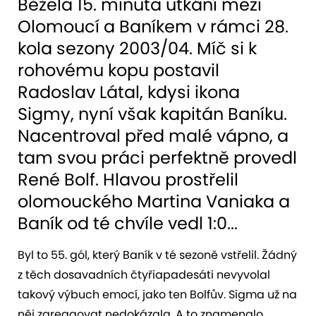
Běžela 15. minuta utkání mezi
Olomoucí a Baníkem v rámci 28.
kola sezony 2003/04. Míč si k
rohovému kopu postavil
Radoslav Látal, kdysi ikona
Sigmy, nyní však kapitán Baníku.
Nacentroval před malé vápno, a
tam svou práci perfektně provedl
René Bolf. Hlavou prostřelil
olomouckého Martina Vaniaka a
Baník od té chvíle vedl 1:0...
Byl to 55. gól, který Baník v té sezoně vstřelil. Žádný
z těch dosavadních čtyřiapadesáti nevyvolal
takový výbuch emocí, jako ten Bolfův. Sigma už na
něj zareagovat nedokázala. A to znamenalo