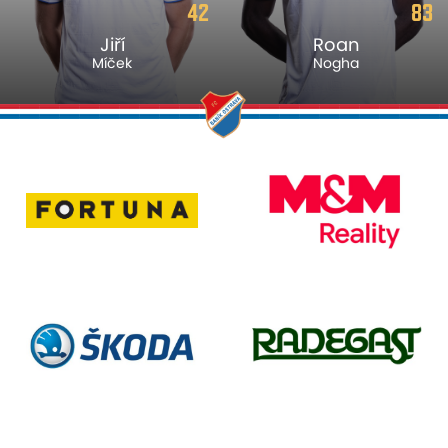
42
83
Jiří
Roan
Míček
Nogha