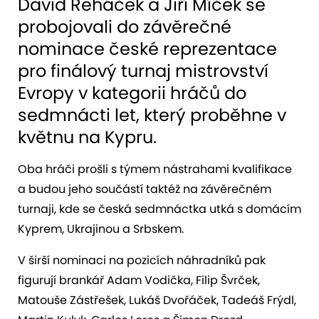
David Řeháček a Jiří Míček se
probojovali do závěrečné
nominace české reprezentace
pro finálový turnaj mistrovství
Evropy v kategorii hráčů do
sedmnácti let, který proběhne v
květnu na Kypru.
Oba hráči prošli s týmem nástrahami kvalifikace
a budou jeho součástí taktéž na závěrečném
turnaji, kde se česká sedmnáctka utká s domácím
Kyprem, Ukrajinou a Srbskem.
V širší nominaci na pozicích náhradníků pak
figurují brankář Adam Vodička, Filip Švrček,
Matouše Zástřešek, Lukáš Dvořáček, Tadeáš Frýdl,