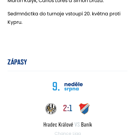
Martin Kulyk, Carlos Lores a Šimon Drozd.
Sedmnáctka do turnaje vstoupí 20. května proti
Kypru.
ZÁPASY
9.
neděle
srpna
2:1
Hradec Králové
VS
Baník
Chance Liga