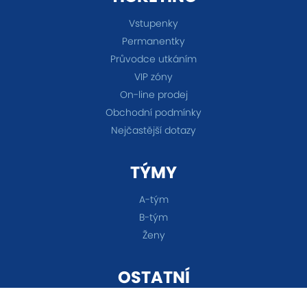
Vstupenky
Permanentky
Průvodce utkáním
VIP zóny
On-line prodej
Obchodní podmínky
Nejčastější dotazy
TÝMY
A-tým
B-tým
Ženy
OSTATNÍ
Akademie