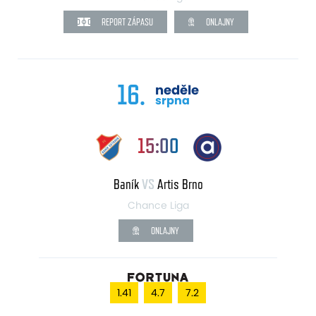
REPORT ZÁPASU
ONLAJNY
16.
neděle
srpna
15:00
Baník
VS
Artis Brno
Chance Liga
ONLAJNY
1.41
4.7
7.2