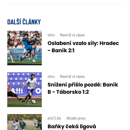
DALŠÍ ČLÁNKY
včera
Reportáž ze zápasu
Oslabení vzalo síly: Hradec
- Baník 2:1
včera
Reportáž ze zápasu
Snížení přišlo pozdě: Baník
B - Táborsko 1:2
před 3 dny
Aktuální zprávy
Baňky čeká ligová