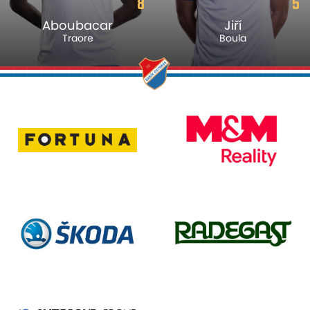
8
5
Aboubacar
Jiří
Traore
Boula