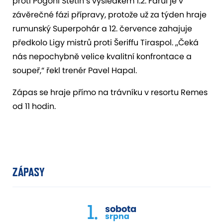
proti Pogoni Štětín s výsledkem 1:2. Farul je v
závěrečné fázi přípravy, protože už za týden hraje
rumunský Superpohár a 12. července zahajuje
předkolo Ligy mistrů proti Šeriffu Tiraspol. „Čeká
nás nepochybně velice kvalitní konfrontace a
soupeř,“ řekl trenér Pavel Hapal.
Zápas se hraje přímo na trávníku v resortu Remes
od 11 hodin.
ZÁPASY
1.
sobota
srpna