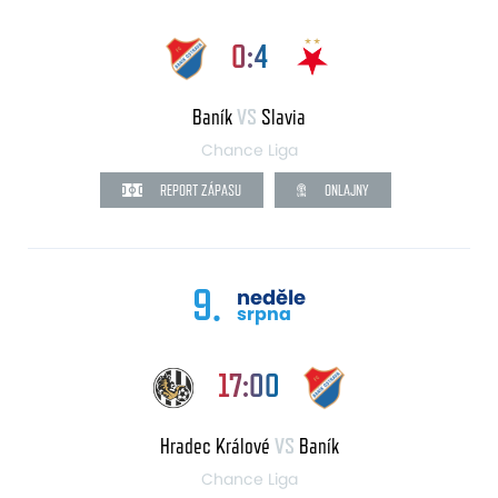
0:4
Baník
VS
Slavia
Chance Liga
REPORT ZÁPASU
ONLAJNY
9.
neděle
srpna
17:00
Hradec Králové
VS
Baník
Chance Liga