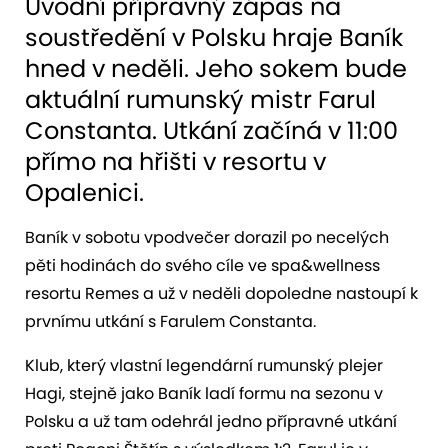
Úvodní přípravný zápas na
soustředění v Polsku hraje Baník
hned v neděli. Jeho sokem bude
aktuální rumunský mistr Farul
Constanta. Utkání začíná v 11:00
přímo na hřišti v resortu v
Opalenici.
Baník v sobotu vpodvečer dorazil po necelých
pěti hodinách do svého cíle ve spa&wellness
resortu Remes a už v neděli dopoledne nastoupí k
prvnímu utkání s Farulem Constanta.
Klub, který vlastní legendární rumunský plejer
Hagi, stejně jako Baník ladí formu na sezonu v
Polsku a už tam odehrál jedno přípravné utkání