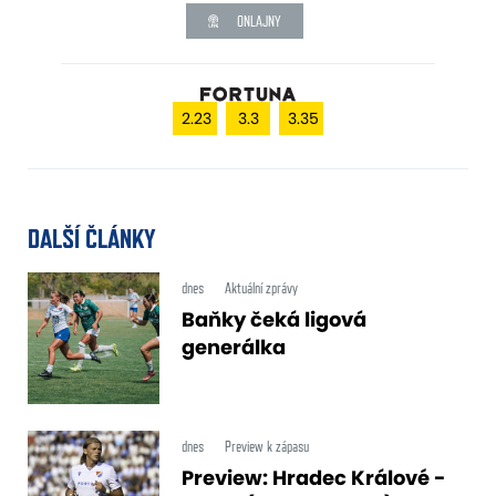
ONLAJNY
2.23
3.3
3.35
DALŠÍ ČLÁNKY
dnes
Aktuální zprávy
Baňky čeká ligová
generálka
dnes
Preview k zápasu
Preview: Hradec Králové -