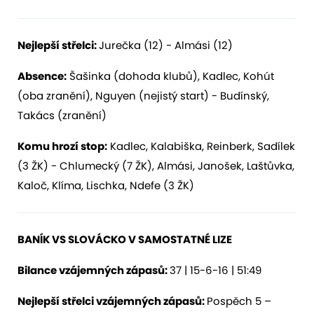
Nejlepší střelci:
Jurečka (12) - Almási (12)
Absence:
Šašinka (dohoda klubů), Kadlec, Kohút
(oba zranění), Nguyen (nejistý start) - Budínský,
Takács (zranění)
Komu hrozí stop:
Kadlec, Kalabiška, Reinberk, Sadílek
(3 ŽK) - Chlumecký (7 ŽK), Almási, Janošek, Laštůvka,
Kaloč, Klíma, Lischka, Ndefe (3 ŽK)
BANÍK VS
SLOVÁCKO
V SAMOSTATNÉ LIZE
Bilance vzájemných zápasů:
37 | 15-6-16 | 51:49
Nejlepší střelci vzájemných zápasů:
Pospěch 5 –