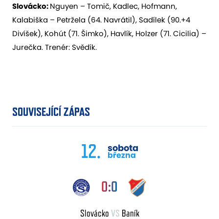
Slovácko:
Nguyen – Tomič, Kadlec, Hofmann,
Kalabiška – Petržela (64. Navrátil), Sadílek (90.+4
Divíšek), Kohút (71. Šimko), Havlík, Holzer (71. Cicilia) –
Jurečka. Trenér: Svědík.
SOUVISEJÍCÍ ZÁPAS
12.
sobota
března
0:0
Slovácko
VS
Baník