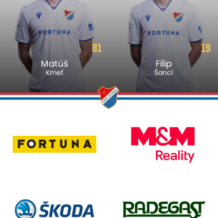
81
19
Matúš
Filip
Kmeť
Šancl