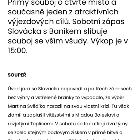
Přímý souboj o čtvrté místo a
současně jeden z atraktivních
výjezdových cílů. Sobotní zápas
Slovácka s Baníkem slibuje
souboj se vším všudy. Výkop je v
15:00.
SOUPEŘ
Úvod jara se Slovácku nepovedl a po třech zápasech
bez výhry a vstřelené branky to vypadalo, že výběr
Martina Svědíka narazil na svou vlastní krizi. Tu však
zlomil a zaplašil vítězstvími s Mladou Boleslaví a
rozjetými Teplicemi. V sobotu se tak utkají dva týmy
se zcela stejným bodovým ziskem v přímé bitvě o