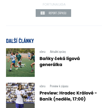
FORTUNA:LIGA
REPORT ZÁPASU
DALŠÍ ČLÁNKY
včera
Aktuální zprávy
Baňky čeká ligová
generálka
včera
Preview k zápasu
Preview: Hradec Králové -
Baník (neděle, 17:00)