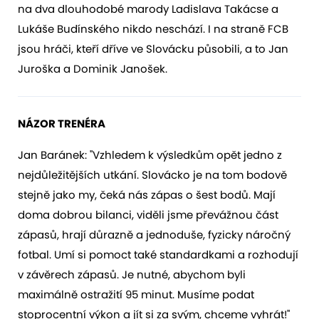
na dva dlouhodobé marody Ladislava Takácse a
Lukáše Budínského nikdo neschází. I na straně FCB
jsou hráči, kteří dříve ve Slovácku působili, a to Jan
Juroška a Dominik Janošek.
NÁZOR TRENÉRA
Jan Baránek: "Vzhledem k výsledkům opět jedno z
nejdůležitějších utkání. Slovácko je na tom bodově
stejně jako my, čeká nás zápas o šest bodů. Mají
doma dobrou bilanci, viděli jsme převážnou část
zápasů, hrají důrazně a jednoduše, fyzicky náročný
fotbal. Umí si pomoct také standardkami a rozhodují
v závěrech zápasů. Je nutné, abychom byli
maximálně ostražití 95 minut. Musíme podat
stoprocentní výkon a jít si za svým, chceme vyhrát!"