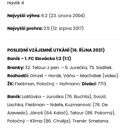
Havlík 4
Nejvyšší výhra:
6:2 (23. února 2004)
Nejvyšší prohra:
2:5 (12. srpna 2017)
POSLEDNÍ VZÁJEMNÉ UTKÁNÍ (16
.
Ř
ÍJNA
2021
)
B
aník
– 1. FC Slovácko 1:2 (1:1)
Branky:
32. Tetour z pen. – 5. Jurečka, 75. Sadílek.
Rozhodčí:
Ginzel – Horák, Váňa – Machálek (video).
ŽK:
Fleišman, Potočný – Hofmann.
Diváci:
7713.
Baník
:
Laštůvka – Juroška (76. Buchta), Svozil,
Lischka, Fleišman – Ndefe, Kuzmanović (76. De
Azevedo), Jánoš (64. Kaloč), Tetour (86. Pokorný),
Potočný – Klíma (86. Chvěja). Trenér: Smetana.