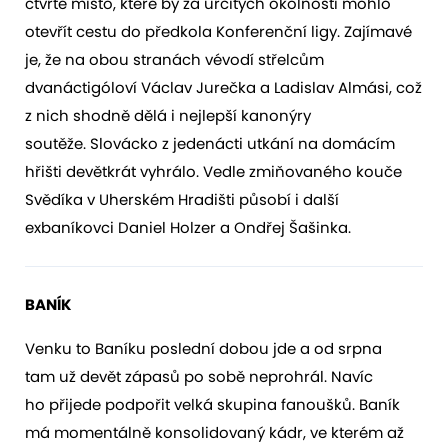
čtvrté místo, které by za určitých okolností mohlo
otevřít cestu do předkola Konferenční ligy. Zajímavé
je, že na obou stranách vévodí střelcům
dvanáctigóloví Václav Jurečka a Ladislav Almási, což
z nich shodně dělá i nejlepší kanonýry
soutěže. Slovácko z jedenácti utkání na domácím
hřišti devětkrát vyhrálo. Vedle zmiňovaného kouče
Svědíka v Uherském Hradišti působí i další
exbaníkovci Daniel Holzer a Ondřej Šašinka.
BANÍK
Venku to Baníku poslední dobou jde a od srpna
tam už devět zápasů po sobě neprohrál. Navíc
ho přijede podpořit velká skupina fanoušků. Baník
má momentálně konsolidovaný kádr, ve kterém až