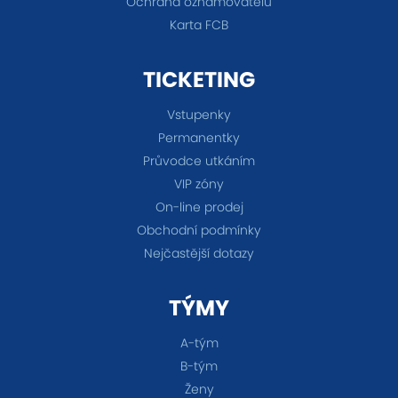
Ochrana oznamovatelů
Karta FCB
TICKETING
Vstupenky
Permanentky
Průvodce utkáním
VIP zóny
On-line prodej
Obchodní podmínky
Nejčastější dotazy
TÝMY
A-tým
B-tým
Ženy