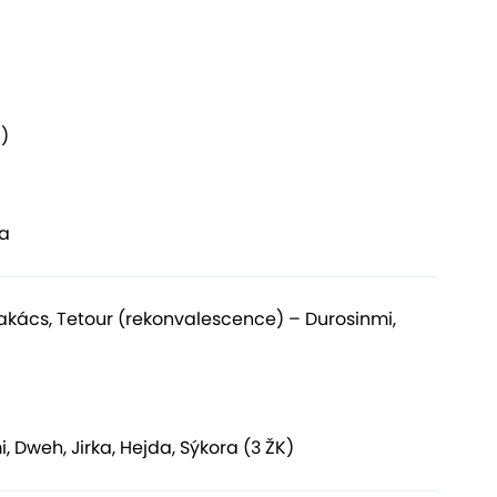
ů)
ka
Takács, Tetour (rekonvalescence) – Durosinmi,
, Dweh, Jirka, Hejda, Sýkora (3 ŽK)