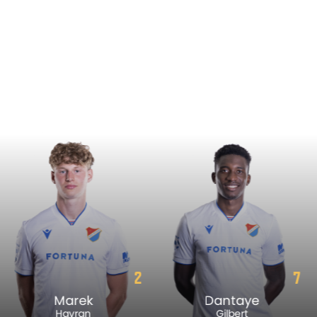
7
22
Dantaye
Vít
Gilbert
Škrkoň