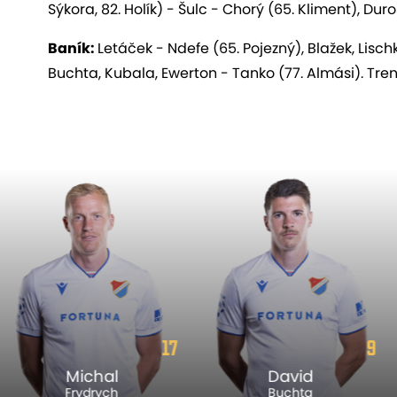
Sýkora, 82. Holík) - Šulc - Chorý (65. Kliment), Dur
Baník
:
Letáček - Ndefe (65. Pojezný), Blažek, Lischk
Buchta, Kubala, Ewerton - Tanko (77. Almási). Tren
9
6
David
Karel
Buchta
Pojezný