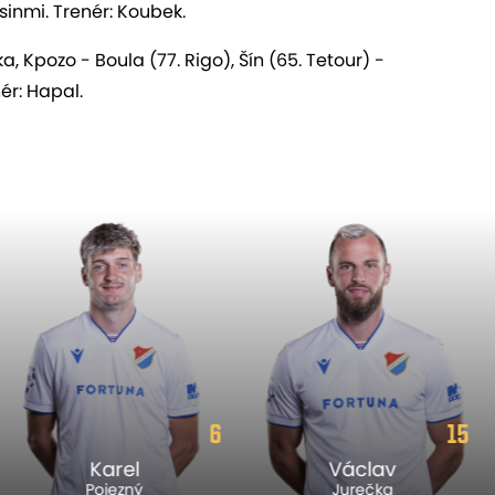
osinmi. Trenér: Koubek.
a, Kpozo - Boula (77. Rigo), Šín (65. Tetour) -
ér: Hapal.
15
2
Václav
Marek
Jurečka
Havran