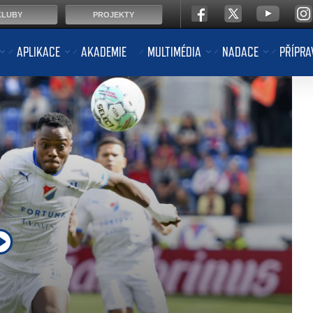
KLUBY
PROJEKTY
APLIKACE
AKADEMIE
MULTIMÉDIA
NADACE
PŘÍPRA