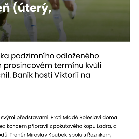
eň (úterý,
ávka podzimního odloženého
ím prosincovém termínu kvůli
. Baník hostí Viktorii na
e svými představami. Proti Mladé Boleslavi doma
před koncem připravil z pokutového kopu Ladra, a
odů.
Trenér Miroslav Koubek, spolu s Řezníkem,