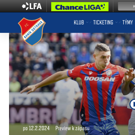
KLUB
TICKETING
TÝMY
po 12.2.2024
Preview k zápasu