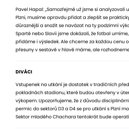
Pavel Hapal: „Samozřejmě už jsme si analyzovali u
Plzni, musíme opravdu přidat a zlepšit se praktick
důraznější a snažit se navázat na ty podzimní výko
Spartě nebo Slavii jsme dokázali, že fotbal umíme
přidáme i výsledek. Ale chceme za každou cenu o
přesuny v sestavě v hlavě máme, ale rozhodneme se
DIVÁCI
Vstupenek na utkání je dostatek v tradičních před
pokladnách stadionu, které budou otevřeny v úter
výkopem. Upozorňujeme, že z důvodu disciplinárníh
permic do sektorů D3 a D4 se pro utkání s Plzní mo
Sektor mladého Chachara tentokrát bude operati