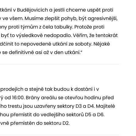
tkání v Budějovicích a jestli chceme uspět proti
y ve všem. Musíme zlepšit pohyb, být agresivnější,
ny proti týmům z čela tabulky. Protože proti
, byť to výsledkově nedopadlo. Věřím, že tentokrát
dčinit to nepovedené utkání ze soboty. Nějaké
 definitivně asi až v den utkání.“
prodejích a stejně tak budou k dostání i v
ý od 16:00. Brány areálu se otevřou hodinu před
o trestu jsou uzavřeny sektory D3 a D4. Majitelé
hou přemístit do vedlejšího sektorů D5 a D6.
vně přemístěn do sektoru D2.