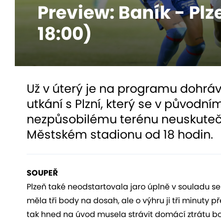
Preview: Baník - Plz
18:00)
Už v úterý je na programu dohr
utkání s Plzní, který se v původn
nezpůsobilému terénu neuskutečnil
Městském stadionu od 18 hodin.
SOUPEŘ
Plzeň také neodstartovala jaro úplně v souladu s
měla tři body na dosah, ale o výhru ji tři minuty 
tak hned na úvod musela strávit domácí ztrátu b