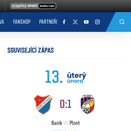
VA
FANSHOP
PARTNEŘI
SOUVISEJÍCÍ ZÁPAS
13.
úterý
února
0:1
Baník
VS
Plzeň