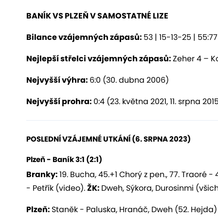
BANÍK VS PLZEŇ V SAMOSTATNÉ LIZE
Bilance vzájemných zápasů:
53 | 15-13-25 | 55:77
Nejlepší střelci vzájemných zápasů:
Zeher 4 – K
Nejvyšší výhra:
6:0 (30. dubna 2006)
Nejvyšší prohra:
0:4 (23. května 2021, 11. srpna 201
POSLEDNÍ VZÁJEMNÉ UTKÁNÍ (6
.
SRPNA
202
3
)
Plzeň -
Baník
3:1 (2:1)
Branky:
19. Bucha, 45.+1 Chorý z pen., 77. Traoré - 
- Petřík (video).
ŽK:
Dweh, Sýkora, Durosinmi (všich
Plzeň:
Staněk - Paluska, Hranáč, Dweh (52. Hejda) 