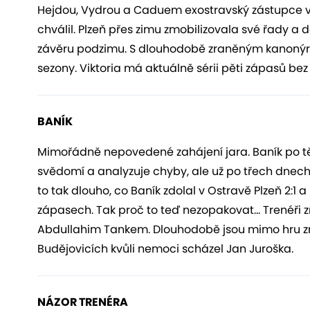
Hejdou, Vydrou a Caduem exostravský zástupce v
chválil.
Plzeň přes zimu zmobilizovala své řady a d
závěru podzimu. S dlouhodobě zraněným kanonýr
sezony. Viktoria má aktuálně sérii pěti zápasů bez
B
ANÍK
Mimořádně nepovedené zahájení jara. Baník po tě
svědomí a analyzuje chyby, ale už po třech dnec
to tak dlouho, co Baník zdolal v Ostravě Plzeň 2:
zápasech. Tak proč to teď nezopakovat… Trenéři
Abdullahim Tankem. Dlouhodobě jsou mimo hru zra
Budějovicích kvůli nemoci scházel Jan Juroška.
NÁZOR TRENÉRA