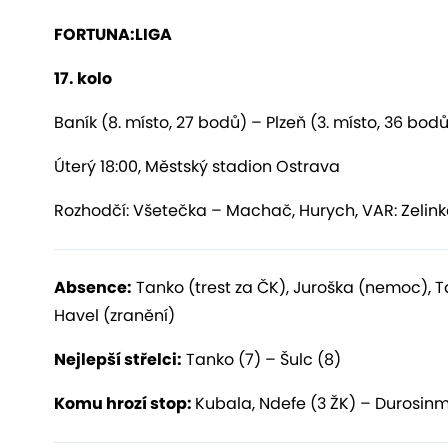
F
ORTUNA:LIGA
17
. kolo
Baník (8. místo, 27 bodů) – Plzeň (3. místo, 36 bod
Úterý 18:00, Městský stadion Ostrava
Rozhodčí: Všetečka – Machač, Hurych, VAR: Zelin
Absence:
Tanko (trest za ČK), Juroška (nemoc), 
Havel (zranění)
Nejlepší střelci:
Tanko (7) – Šulc (8)
Komu hrozí stop:
Kubala, Ndefe (3 ŽK) – Durosinmi