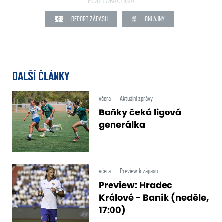
FORTUNA:LIGA
REPORT ZÁPASU
ONLAJNY
DALŠÍ ČLÁNKY
včera
Aktuální zprávy
Baňky čeká ligová
generálka
včera
Preview k zápasu
Preview: Hradec
Králové - Baník (neděle,
17:00)