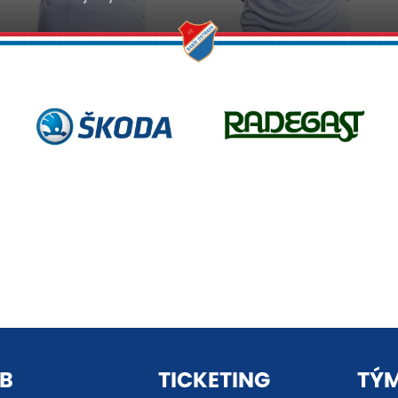
B
TICKETING
TÝ