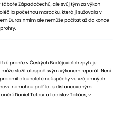
 táboře Západočechů, ale svůj tým za výkon
oléčila početnou marodku, která ji sužovala v
em Durosinmim ale nemůže počítat až do konce
 prohry.
žké prohře v Českých Budějovicích zpytuje
h může složit alespoň svým výkonem reparát. Není
1 a prolomil dlouholeté neúspěchy ve vzájemných
 znovu nemohou počítat s distancovaným
nění Daniel Tetour a Ladislav Takács, v