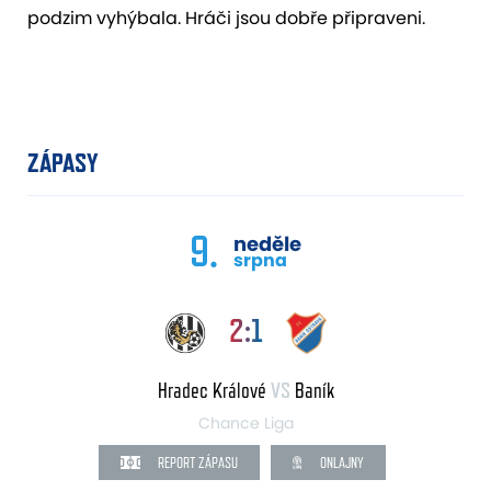
podzim vyhýbala. Hráči jsou dobře připraveni.
ZÁPASY
9.
neděle
srpna
2:1
Hradec Králové
VS
Baník
Chance Liga
REPORT ZÁPASU
ONLAJNY