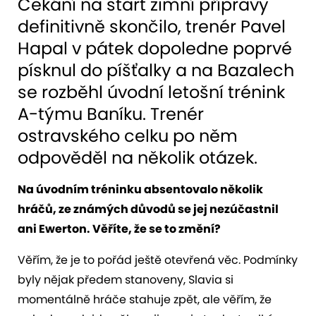
Čekání na start zimní přípravy
definitivně skončilo, trenér Pavel
Hapal v pátek dopoledne poprvé
písknul do píšťalky a na Bazalech
se rozběhl úvodní letošní trénink
A-týmu Baníku. Trenér
ostravského celku po něm
odpověděl na několik otázek.
Na úvodním tréninku absentovalo několik
hráčů, ze známých důvodů se jej nezúčastnil
ani Ewerton. Věříte, že se to změní?
Věřím, že je to pořád ještě otevřená věc. Podmínky
byly nějak předem stanoveny, Slavia si
momentálně hráče stahuje zpět, ale věřím, že