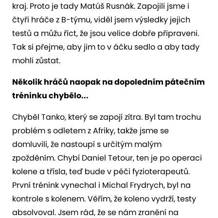
kraj. Proto je tady Matúš Rusnák. Zapojili jsme i
čtyři hráče z B-týmu, viděl jsem výsledky jejich
testů a můžu říct, že jsou velice dobře připraveni.
Tak si přejme, aby jim to v áčku sedlo a aby tady
mohli zůstat.
Několik hráčů naopak na dopoledním pátečním
tréninku chybělo...
Chyběl Tanko, který se zapojí zítra. Byl tam trochu
problém s odletem z Afriky, takže jsme se
domluvili, že nastoupí s určitým malým
zpožděním. Chybí Daniel Tetour, ten je po operaci
kolene a třísla, teď bude v péči fyzioterapeutů.
První trénink vynechal i Michal Frydrych, byl na
kontrole s kolenem. Věřím, že koleno vydrží, testy
absolvoval. Jsem rád, že se nám zranění na