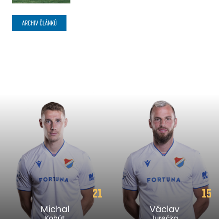
ARCHIV ČLÁNKŮ
21
15
Michal
Václav
Kohút
Jurečka