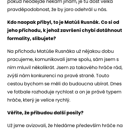
pokud neodejde někam jinam, je tu dost velká
pravděpodobnost, že by jaro odehrál u nás.
Kdo naopak přibyl, to je Matúš Rusnák. Co si od
jeho příchodu, k jehož završení chybí dotáhnout
formality, slibujete?
Na příchodu Matúše Rusnáka už nějakou dobu
pracujeme, komunikovali jsme spolu, sám jsem s
ním mluvil několikrát. Jsem za takového hráče rád,
zvýší nám konkurenci na pravé straně. Touto
cestou bychom se měli do budoucna ubírat. Dnes
ve fotbale rozhoduje rychlost a on je právě typem
hráče, který je velice rychlý.
Věříte, že přibudou další posily?
Už jsme avizovali, že hledáme především hráče na