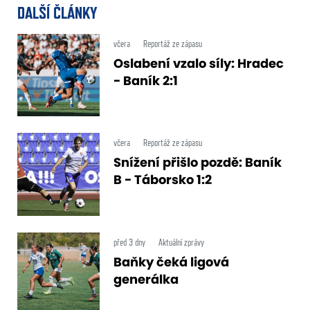
DALŠÍ ČLÁNKY
včera
Reportáž ze zápasu
Oslabení vzalo síly: Hradec
- Baník 2:1
včera
Reportáž ze zápasu
Snížení přišlo pozdě: Baník
B - Táborsko 1:2
před 3 dny
Aktuální zprávy
Baňky čeká ligová
generálka