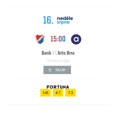
16.
neděle
srpna
15:00
Baník
VS
Artis Brno
Chance Liga
ONLAJNY
1.41
4.7
7.2