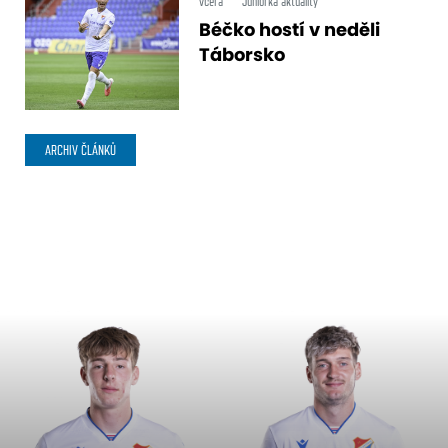
včera
Juniorka aktuality
Béčko hostí v neděli
Táborsko
ARCHIV ČLÁNKŮ