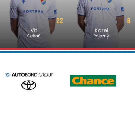
22
6
Vít
Karel
Škrkoň
Pojezný