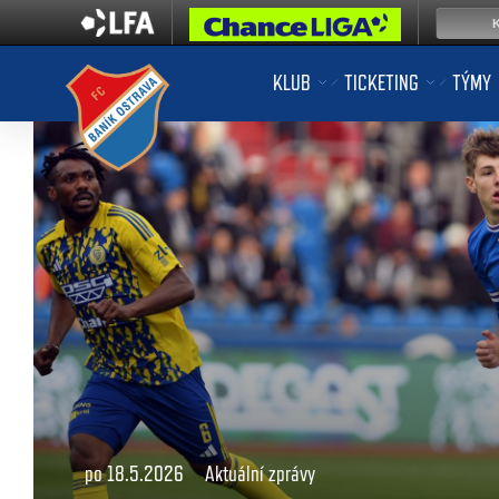
KLUB
TICKETING
TÝMY
po 18.5.2026
Aktuální zprávy