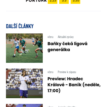
2.23
3.3
3.35
DALŠÍ ČLÁNKY
včera
Aktuální zprávy
Baňky čeká ligová
generálka
včera
Preview k zápasu
Preview: Hradec
Králové - Baník (neděle,
17:00)