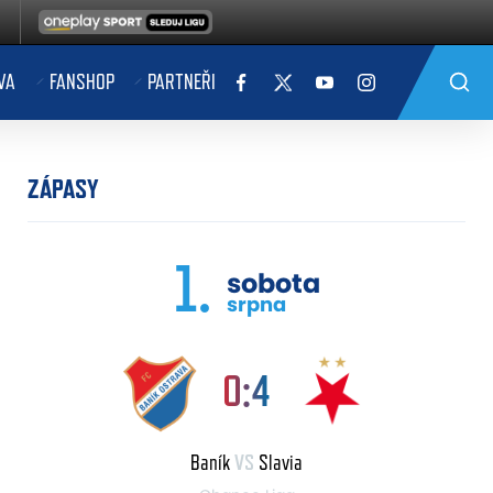
VA
FANSHOP
PARTNEŘI
ZÁPASY
1.
sobota
srpna
0:4
Baník
VS
Slavia