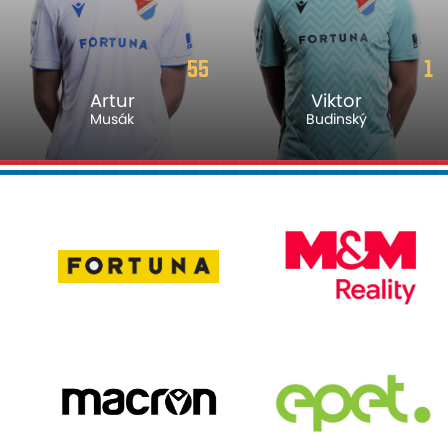
55
1
Artur
Viktor
Musák
Budinský