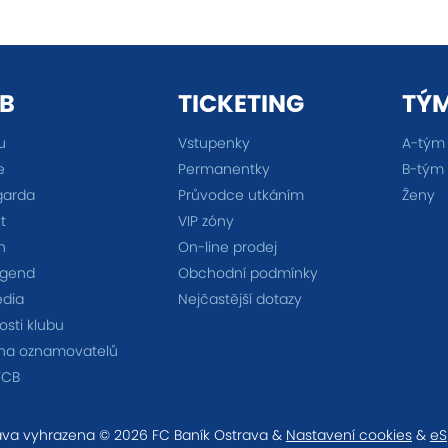
B
TICKETING
TÝ
u
Vstupenky
A-tým
e
Permanentky
B-tým
garda
Průvodce utkáním
Ženy
t
VIP zóny
n
On-line prodej
egend
Obchodní podmínky
édia
Nejčastější dotazy
sti klubu
na oznamovatelů
FCB
va vyhrazena © 2026 FC Baník Ostrava &
Nastavení cookies
&
eS