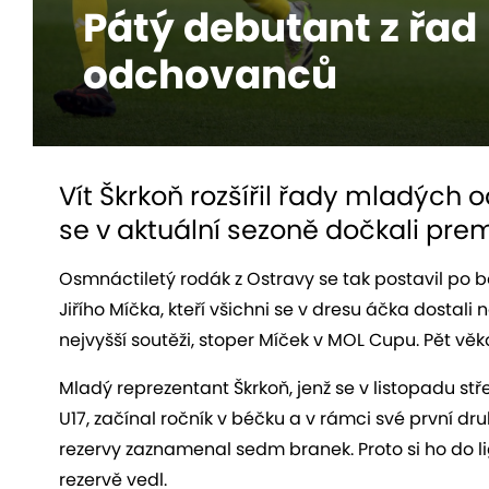
Pátý debutant z řad
odchovanců
Vít Škrkoň rozšířil řady mladých
se v aktuální sezoně dočkali premi
Osmnáctiletý rodák z Ostravy se tak postavil po 
Jiřího Míčka, kteří všichni se v dresu áčka dostali 
nejvyšší soutěži, stoper Míček v MOL Cupu. Pět věk
Mladý reprezentant Škrkoň, jenž se v listopadu s
U17, začínal ročník v béčku a v rámci své první dr
rezervy zaznamenal sedm branek. Proto si ho do lig
rezervě vedl.