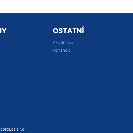
MY
OSTATNÍ
Akademie
Fanshop
ports.cz s.r.o.