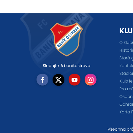
KLU
O klub
Histori
Stará 
Kontak
Sledujte #banikostrava
Stadio
Klub l
Pro m
Osobno
Ochra
Karta 
Všechna prá