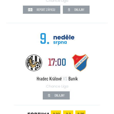
Chance Liga
REPORT ZÁPASU
ONLAJNY
9.
neděle
srpna
17:00
Hradec Králové
VS
Baník
Chance Liga
ONLAJNY