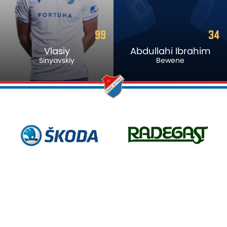
99
34
Vlasiy
Abdullahi Ibrahim
Sinyavskiy
Bewene