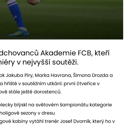
 odchovanců Akademie FCB, kteří
éry v nejvyšší soutěži.
bok Jakuba Piry, Marka Havrana, Šimona Drozda a
na hřiště v soutěžním utkání: první čtveřice v
ově stále ještě dorostenců.
třelecky blýskl na světovém šampionátu kategorie
uholigové sezony v dresu
ové kabiny vytáhl trenér Josef Dvorník, který ho v