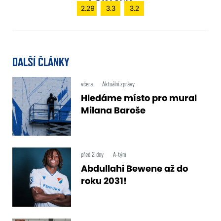
2.29
3.3
3.2
DALŠÍ ČLÁNKY
včera
Aktuální zprávy
Hledáme místo pro mural
Milana Baroše
před 2 dny
A-tým
Abdullahi Bewene až do
roku 2031!