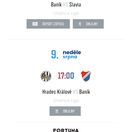
Baník
VS
Slavia
Chance Liga
REPORT ZÁPASU
ONLAJNY
9.
neděle
srpna
17:00
Hradec Králové
VS
Baník
Chance Liga
ONLAJNY