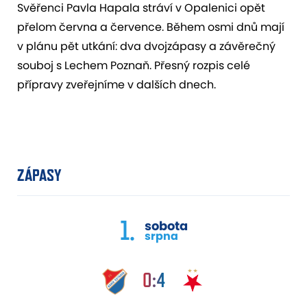
Svěřenci Pavla Hapala stráví v Opalenici opět
přelom června a července. Během osmi dnů mají
v plánu pět utkání: dva dvojzápasy a závěrečný
souboj s Lechem Poznaň. Přesný rozpis celé
přípravy zveřejníme v dalších dnech.
ZÁPASY
1.
sobota
srpna
0:4