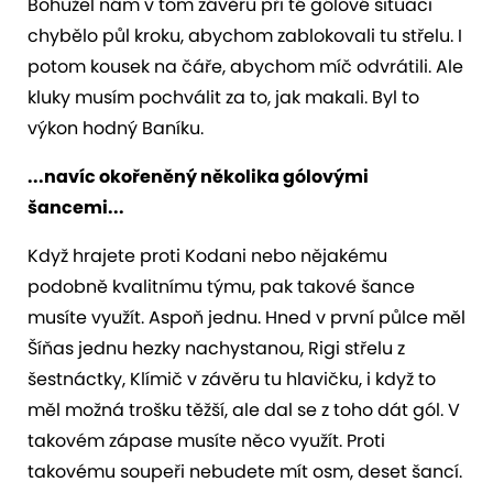
Bohužel nám v tom závěru při té gólové situaci
chybělo půl kroku, abychom zablokovali tu střelu. I
potom kousek na čáře, abychom míč odvrátili. Ale
kluky musím pochválit za to, jak makali. Byl to
výkon hodný Baníku.
...navíc okořeněný několika gólovými
šancemi...
Když hrajete proti Kodani nebo nějakému
podobně kvalitnímu týmu, pak takové šance
musíte využít. Aspoň jednu. Hned v první půlce měl
Šíňas jednu hezky nachystanou, Rigi střelu z
šestnáctky, Klímič v závěru tu hlavičku, i když to
měl možná trošku těžší, ale dal se z toho dát gól. V
takovém zápase musíte něco využít. Proti
takovému soupeři nebudete mít osm, deset šancí.