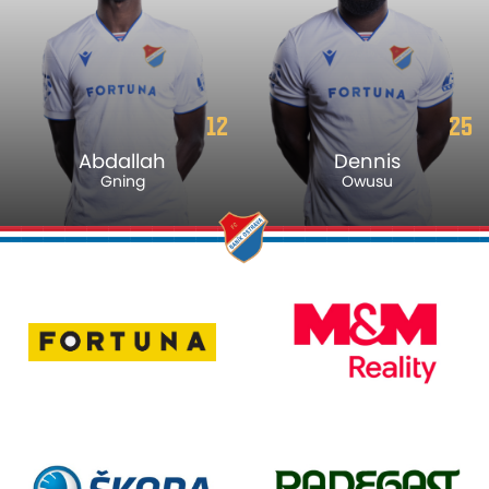
12
25
Abdallah
Dennis
Gning
Owusu