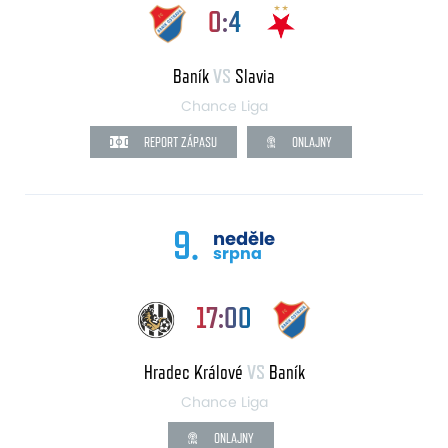
0:4
Baník
VS
Slavia
Chance Liga
REPORT ZÁPASU
ONLAJNY
9.
neděle
srpna
17:00
Hradec Králové
VS
Baník
Chance Liga
ONLAJNY