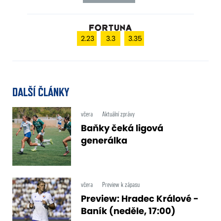
2.23
3.3
3.35
DALŠÍ ČLÁNKY
včera
Aktuální zprávy
Baňky čeká ligová
generálka
včera
Preview k zápasu
Preview: Hradec Králové -
Baník (neděle, 17:00)