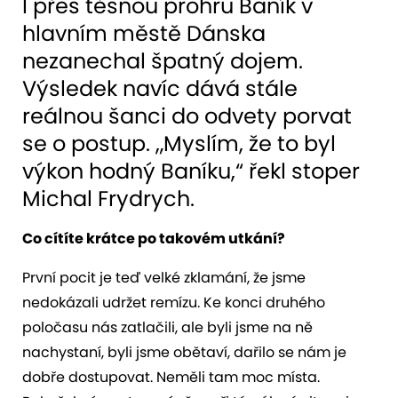
I přes těsnou prohru Baník v
hlavním městě Dánska
nezanechal špatný dojem.
Výsledek navíc dává stále
reálnou šanci do odvety porvat
se o postup. „Myslím, že to byl
výkon hodný Baníku,“ řekl stoper
Michal Frydrych.
Co cítíte krátce po takovém utkání?
První pocit je teď velké zklamání, že jsme
nedokázali udržet remízu. Ke konci druhého
poločasu nás zatlačili, ale byli jsme na ně
nachystaní, byli jsme obětaví, dařilo se nám je
dobře dostupovat. Neměli tam moc místa.