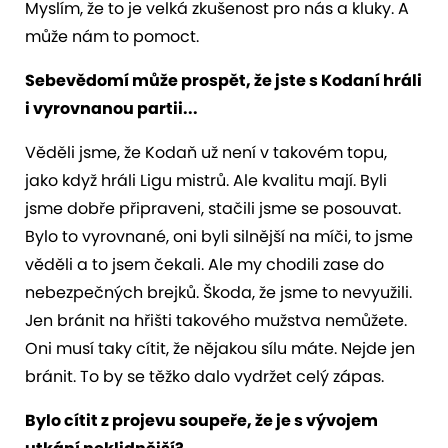
Myslím, že to je velká zkušenost pro nás a kluky. A
může nám to pomoct.
Sebevědomí může prospět, že jste s Kodaní hráli
i vyrovnanou partii...
Věděli jsme, že Kodaň už není v takovém topu,
jako když hráli Ligu mistrů. Ale kvalitu mají. Byli
jsme dobře připraveni, stačili jsme se posouvat.
Bylo to vyrovnané, oni byli silnější na míči, to jsme
věděli a to jsem čekali. Ale my chodili zase do
nebezpečných brejků. Škoda, že jsme to nevyužili.
Jen bránit na hřišti takového mužstva nemůžete.
Oni musí taky cítit, že nějakou sílu máte. Nejde jen
bránit. To by se těžko dalo vydržet celý zápas.
Bylo cítit z projevu soupeře, že je s vývojem