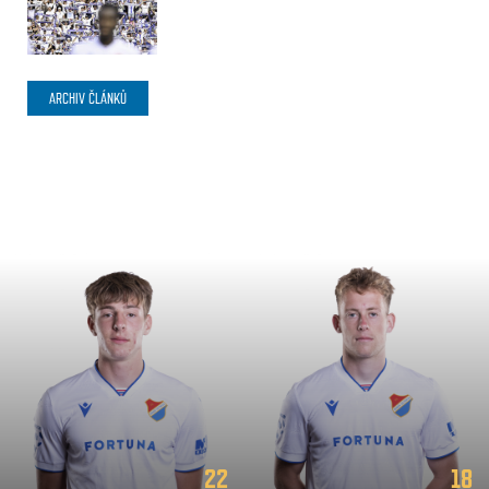
ARCHIV ČLÁNKŮ
22
18