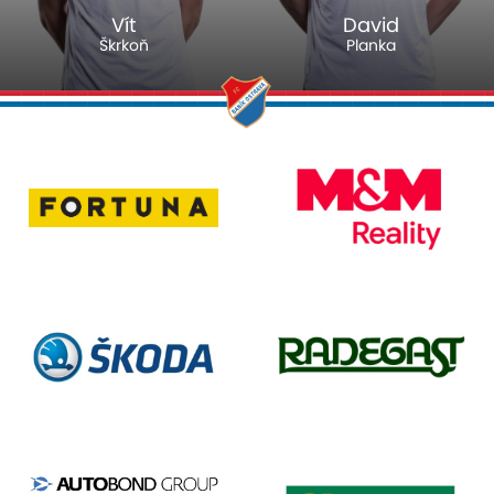
Vít
David
Škrkoň
Planka