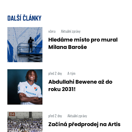
DALŠÍ ČLÁNKY
včera
Aktuální zprávy
Hledáme místo pro mural
Milana Baroše
před 2 dny
A-tým
Abdullahi Bewene až do
roku 2031!
před 2 dny
Aktuální zprávy
Začíná předprodej na Artis