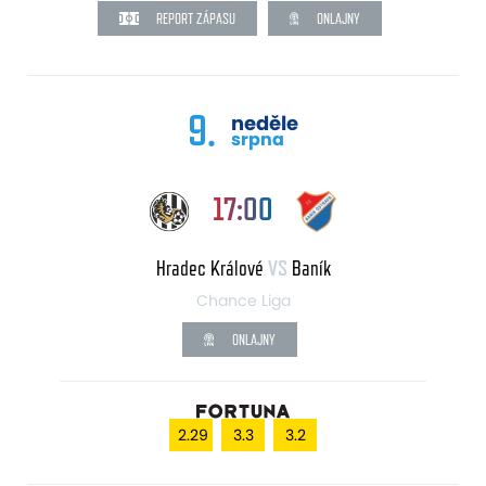
REPORT ZÁPASU
ONLAJNY
9.
neděle
srpna
17:00
Hradec Králové
VS
Baník
Chance Liga
ONLAJNY
2.29
3.3
3.2