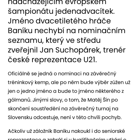
nadcházejícím evropském
šampionátu jedenadvacítek.
Jméno dvacetiletého hráče
Baníku nechybí na nominačním
seznamu, který ve středu
zveřejnil Jan Suchopárek, trenér
české reprezentace U21.
Oficiálně se jedná o nominaci na závěrečný
tréninkový kemp, ale po něm bude výběr zúžen už
jen o jedno jméno a bude to jméno některého z
gólmanů. Jinými slovy, o tom, že Matěj Šín po
skončení soustředění na závěrečný turnaj na
Slovensku odcestuje, není v této chvíli pochyb.
Ačkoliv už záložník Baníku nakoukl i do seniorské
reprezentace a zahrál si v kvalifikačním utkání o