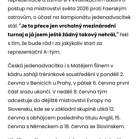
postup na mistrovství světa 2026 proti Faerským
ostrovům, o účast na šampionátu jedenadvacítek
stál.
"
Je to přece jen vrcholný mezinárodní
turnaj a já jsem ještě žádný takový nehrál,"
řekl
s tím, že bude rád i za jakýkoliv start za
reprezentační A-tým.
Česká jedenadvacítka i s Matějem Šínem v
kádru zahájí tréninkové soustředění v pondělí 2.
června v Benicích u Prahy, v pátek 6. června první
část srazu ukončí. V neděli 8. června tým
odcestuje do dějiště mistrovství Evropy na
Slovensku, kde se v základní skupině utká 12.
června s obhájcem posledního titulu Anglií, 15.
června s Německem a 18. června se Slovinskem.