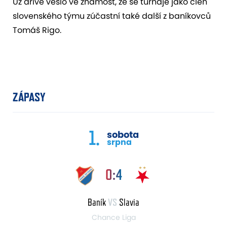
Už dříve vešlo ve známost, že se turnaje jako člen
slovenského týmu zúčastní také další z baníkovců
Tomáš Rigo.
ZÁPASY
1.
sobota
srpna
0:4
Baník
VS
Slavia
Chance Liga