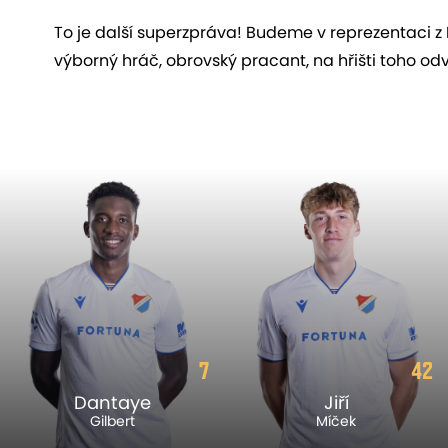
To je další superzpráva! Budeme v reprezentaci z Ba
výborný hráč, obrovský pracant, na hřišti toho o
7
42
Dantaye
Jiří
Gilbert
Míček