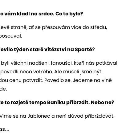
o vám kladl na srdce. Co to bylo?
 levé straně, ať se přesouvám více do středu,
posouval.
evilo týden staré vítězství na Spartě?
 byli všichni nadšeni, fanoušci, kteří nás potkávali
 povedli něco velkého. Ale museli jsme být
aždou cenu potvrdit. Povedlo se. Jedeme na vlně
de.
e to rozjeté tempo Baníku přibrzdit. Nebo ne?
ravíme se na Jablonec a není důvod přibržďovat.
z...