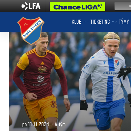
KLUB
TICKETING
TÝMY
po 11.11.2024
A-tým