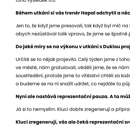
toho výsledek 6:0.
Během utkání si vás trenér Hapal odchytil a něc
Jen to, že když jsme presovali, tak když byl míč na
abych nezůstával tolik vpravo, že jsme se špatně 
Do jaké míry se na výkonu v utkání s Duklou proj
Určitě se to nějak projevilo. Celý týden jsme z toho
ve městě, nám gratulovali, věděli jsme, že se nám
soustředění, protože jsme to vítězství chtěli za k
a budeme se na ní snažit udržet, co nejdále to půj
Nyní ale nastává reprezentační pauza. A ta můž
Já si to nemyslím. Kluci dobře zregenerují a přip
Kluci zregenerují, vás ale čeká reprezentační sra