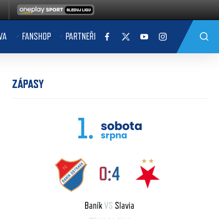
VA
FANSHOP
PARTNEŘI
ZÁPASY
1.
sobota
srpna
0:4
Baník
VS
Slavia