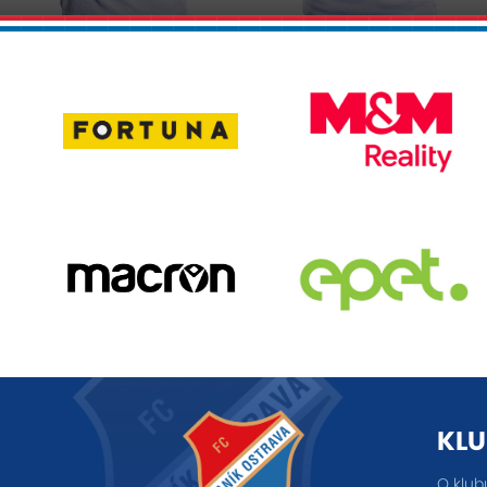
KLU
O klub