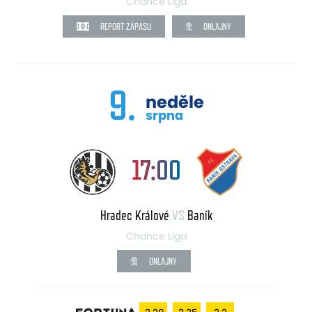
Chance Liga
REPORT ZÁPASU
ONLAJNY
9.
neděle
srpna
17:00
Hradec Králové
VS
Baník
Chance Liga
ONLAJNY