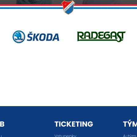
B
TICKETING
TÝ
u
Vstupenky
A-tým