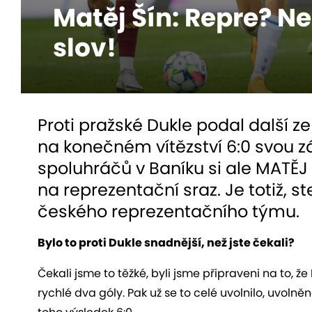
Matěj Šín: Repre? N
slov!
Proti pražské Dukle podal další 
na konečném vítězství 6:0 svou zá
spoluhráčů v Baníku si ale MATĚJ Š
na reprezentační sraz. Je totiž, st
českého reprezentačního týmu.
Bylo to proti Dukle snadnější, než jste čekali?
Čekali jsme to těžké, byli jsme připraveni na to, že
rychlé dva góly. Pak už se to celé uvolnilo, uvolně