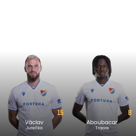
15
8
Václav
Aboubacar
Jurečka
Traore