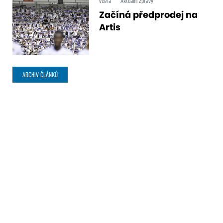
včera
Aktuální zprávy
Začíná předprodej na
Artis
ARCHIV ČLÁNKŮ