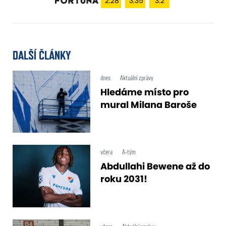
2.28
3.35
3.2
DALŠÍ ČLÁNKY
dnes
Aktuální zprávy
Hledáme místo pro
mural Milana Baroše
včera
A-tým
Abdullahi Bewene až do
roku 2031!