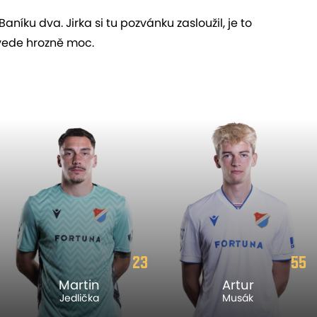
níku dva. Jirka si tu pozvánku zasloužil, je to
dvede hrozně moc.
23
55
Martin
Artur
Jedlička
Musák