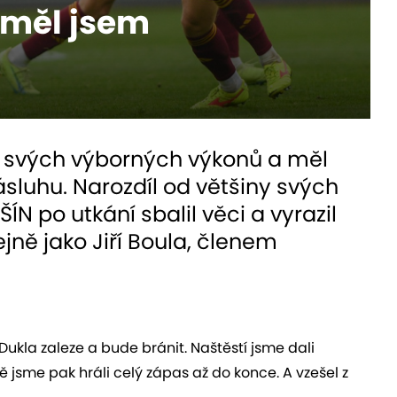
eměl jsem
ze svých výborných výkonů a měl
sluhu. Narozdíl od většiny svých
ÍN po utkání sbalil věci a vyrazil
ejně jako Jiří Boula, členem
 Dukla zaleze a bude bránit. Naštěstí jsme dali
ně jsme pak hráli celý zápas až do konce. A vzešel z