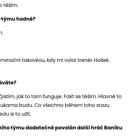
o těším.
A-týmu hodně?
n.
minační tiskovkou, kdy mi volal trenér Hašek.
káváte?
tím, jak to tam funguje. Fakt se těším. Hlavně to
s klukama budu. Co všechno během toho srazu
u si to užít.
čního týmu dodatečně povolán další hráč Baníku