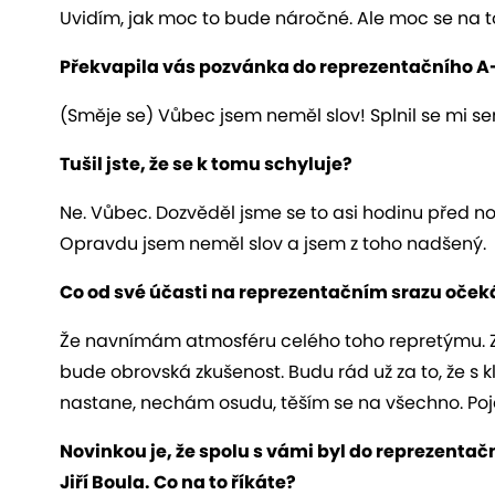
Uvidím, jak moc to bude náročné. Ale moc se na t
Překvapila vás pozvánka do reprezentačního 
(Směje se) Vůbec jsem neměl slov! Splnil se mi se
Tušil jste, že se k tomu schyluje?
Ne. Vůbec. Dozvěděl jsme se to asi hodinu před no
Opravdu jsem neměl slov a jsem z toho nadšený.
Co od své účasti na reprezentačním srazu oče
Že navnímám atmosféru celého toho repretýmu. Zjis
bude obrovská zkušenost. Budu rád už za to, že 
nastane, nechám osudu, těším se na všechno. Pojed
Novinkou je, že spolu s vámi byl do reprezenta
Jiří Boula. Co na to říkáte?