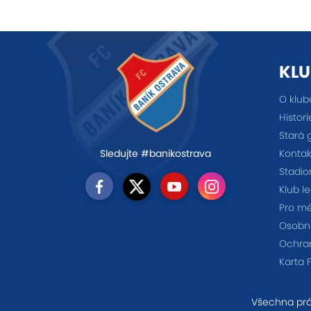
KLU
O klub
Histori
Stará 
Kontak
Sledujte #banikostrava
Stadio
Klub l
Pro m
Osobno
Ochra
Karta 
Všechna prá