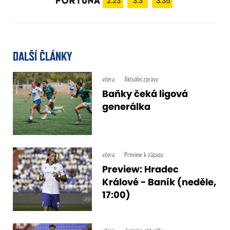
2.23
3.3
3.35
DALŠÍ ČLÁNKY
včera
Aktuální zprávy
Baňky čeká ligová
generálka
včera
Preview k zápasu
Preview: Hradec
Králové - Baník (neděle,
17:00)