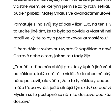
vlastně všem, se kterými jsem se za ty roky setkal.
bude,“ přiblížil Matěj Chaluš ve dvanáctiminuto
Pamatuje si na svůj stý zápas v lize? „Jo, na ten s
to určitě jiné tím, že to bylo za covidu a vlastně 
rozdíl velký, že to bylo před takovou atmosférou.“
O čem dále v rozhovoru vypráví? Například o nov
Ostravě nebo o tom, jak se mu tady žije.
„Trenéři teď po nás chtějí prakticky úplně jiné věc
od základu, takže určitě je vidět, že to chce nějak
něco postavit, ale věřím, že o to ty základy budou
může třeba vyrůst ještě silnější tým, když se podív
Myslím si, že postupně se nám to dostává pod kůži
dostaví.“