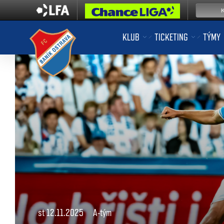
KLUB
TICKETING
TÝMY
st 12.11.2025
A-tým