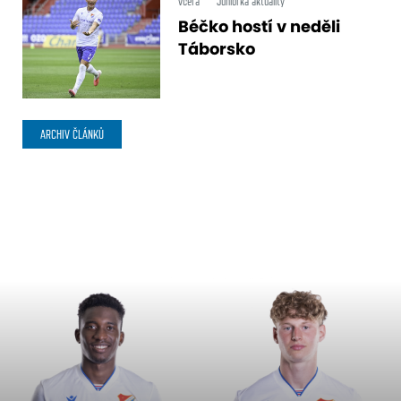
včera
Juniorka aktuality
Béčko hostí v neděli
Táborsko
ARCHIV ČLÁNKŮ