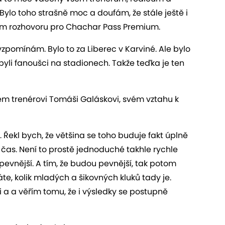
 Bylo toho strašně moc a doufám, že stále ještě i
vém rozhovoru pro Chachar Pass Premium.
i vzpomínám. Bylo to za Liberec v Karviné. Ale bylo
nebyli fanoušci na stadionech. Takže teďka je ten
ém trenérovi Tomáši Galáskovi, svém vztahu k
i. Řekl bych, že většina se toho buduje fakt úplně
ý čas. Není to prostě jednoduché takhle rychle
 pevnější. A tím, že budou pevnější, tak potom
áte, kolik mladých a šikovných kluků tady je.
 a a věřím tomu, že i výsledky se postupně