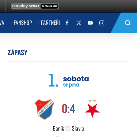
VA
FANSHOP
PARTNEŘI
ZÁPASY
1.
sobota
srpna
0:4
Baník
VS
Slavia