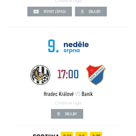
Chance Liga
REPORT ZÁPASU
ONLAJNY
9.
neděle
srpna
17:00
Hradec Králové
VS
Baník
Chance Liga
ONLAJNY