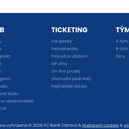
B
TICKETING
TÝ
u
Vstupenky
A-tým
e
Permanentky
B-tým
garda
Průvodce utkáním
Ženy
t
VIP zóny
n
On-line prodej
egend
Obchodní podmínky
édia
Nejčastější dotazy
sti klubu
na oznamovatelů
FCB
va vyhrazena © 2026 FC Baník Ostrava &
Nastavení cookies
&
eS