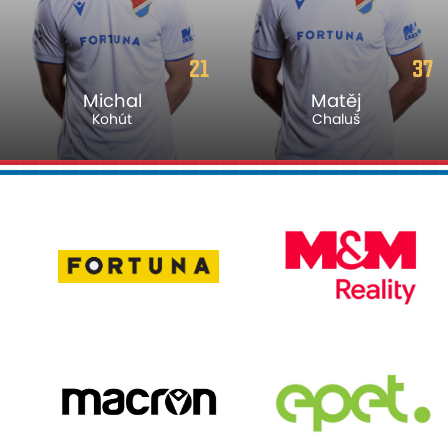
21
37
Michal
Matěj
Kohút
Chaluš