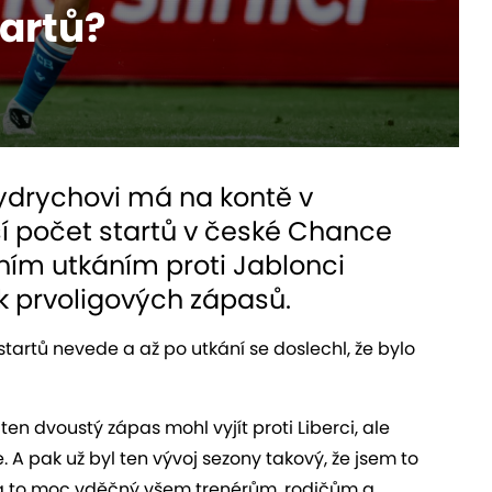
tartů?
rydrychovi má na kontě v
í počet startů v české Chance
tním utkáním proti Jablonci
k prvoligových zápasů.
tartů nevede a až po utkání se doslechl, že bylo
en dvoustý zápas mohl vyjít proti Liberci, ale
 A pak už byl ten vývoj sezony takový, že jsem to
m za to moc vděčný všem trenérům, rodičům a