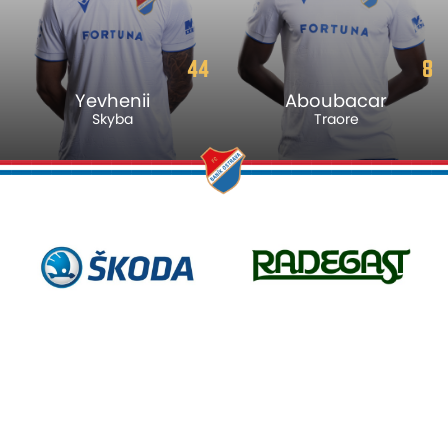
44
8
Yevhenii
Aboubacar
Skyba
Traore