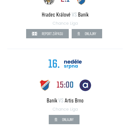
Hradec Králové
VS
Baník
Chance Liga
REPORT ZÁPASU
ONLAJNY
16.
neděle
srpna
15:00
Baník
VS
Artis Brno
Chance Liga
ONLAJNY