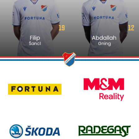
19
12
Filip
Abdallah
Šancl
Gning