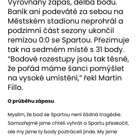
Vyrovnaný zápas, dělba bodů.
Baník ani podeváté za sebou na
Městském stadionu neprohrál a
podzimní část sezony ukončil
remízou 0:0 se Spartou. Přezimuje
tak na sedmém místě s 31 body.
“Bodové rozestupy jsou tak těsné,
že pořád máme šanci pomýšlet
na vysoké umístění,” řekl Martin
Fillo.
O průběhu zápasu
Myslím
, že bod se Spartou není žádná tragédie.
Samozřejmě jsme chtěli vyhrát a Spartu přeskočit,
ale my jsme ty body poztráceli jinde. My jsme