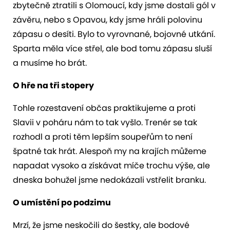
zbytečně ztratili s Olomoucí, kdy jsme dostali gól v
závěru, nebo s Opavou, kdy jsme hráli polovinu
zápasu o desíti. Bylo to vyrovnané, bojovné utkání.
Sparta měla více střel, ale bod tomu zápasu sluší
a musíme ho brát.
O hře na tři stopery
Tohle rozestavení občas praktikujeme a proti
Slavii v poháru nám to tak vyšlo. Trenér se tak
rozhodl a proti těm lepším soupeřům to není
špatné tak hrát. Alespoň my na krajích můžeme
napadat vysoko a získávat míče trochu výše, ale
dneska bohužel jsme nedokázali vstřelit branku.
O umístění po podzimu
Mrzí, že jsme neskočili do šestky, ale bodové