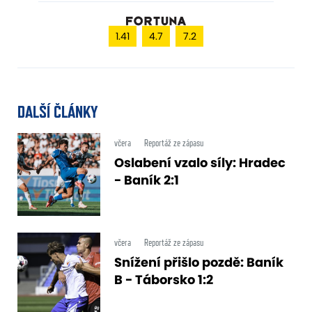
1.41
4.7
7.2
DALŠÍ ČLÁNKY
včera
Reportáž ze zápasu
Oslabení vzalo síly: Hradec
- Baník 2:1
včera
Reportáž ze zápasu
Snížení přišlo pozdě: Baník
B - Táborsko 1:2