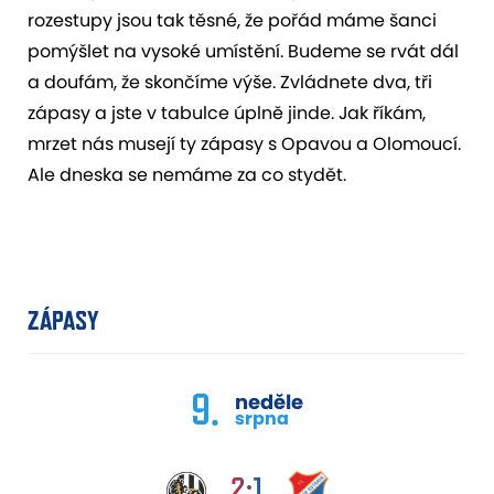
rozestupy jsou tak těsné, že pořád máme šanci
pomýšlet na vysoké umístění. Budeme se rvát dál
a doufám, že skončíme výše. Zvládnete dva, tři
zápasy a jste v tabulce úplně jinde. Jak říkám,
mrzet nás musejí ty zápasy s Opavou a Olomoucí.
Ale dneska se nemáme za co stydět.
ZÁPASY
9.
neděle
srpna
2:1