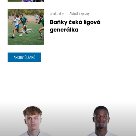
před 3 dny
Aktuální zprávy
Baňky čeká ligová
generálka
ARCHIV ČLÁNKŮ