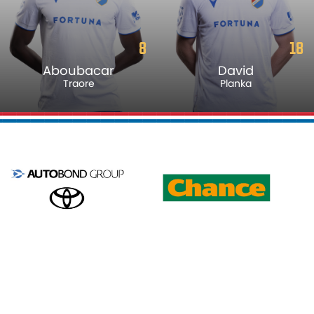
8
18
Aboubacar
David
Traore
Planka