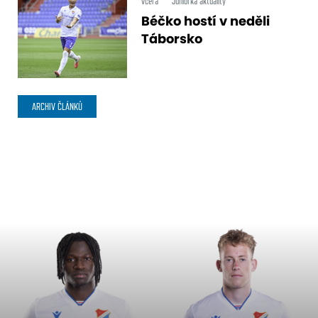
včera
Juniorka aktuality
Béčko hostí v neděli
Táborsko
ARCHIV ČLÁNKŮ