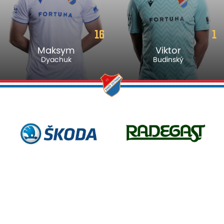
16
1
Maksym
Viktor
Dyachuk
Budinský