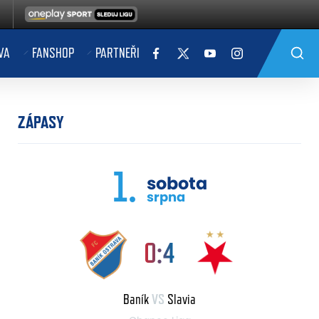
VA
FANSHOP
PARTNEŘI
ZÁPASY
1.
sobota
srpna
0:4
Baník
VS
Slavia