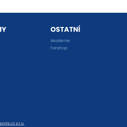
MY
OSTATNÍ
Akademie
Fanshop
ports.cz s.r.o.