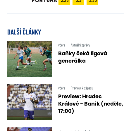
2.23
3.3
3.35
DALŠÍ ČLÁNKY
včera
Aktuální zprávy
Baňky čeká ligová
generálka
včera
Preview k zápasu
Preview: Hradec
Králové - Baník (neděle,
17:00)