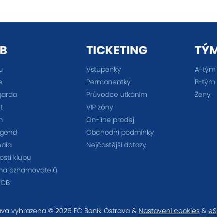
B
TICKETING
TÝ
u
Vstupenky
A-tým
e
Permanentky
B-tým
garda
Průvodce utkáním
Ženy
t
VIP zóny
n
On-line prodej
egend
Obchodní podmínky
édia
Nejčastější dotazy
sti klubu
na oznamovatelů
FCB
va vyhrazena © 2026 FC Baník Ostrava &
Nastavení cookies
&
eS