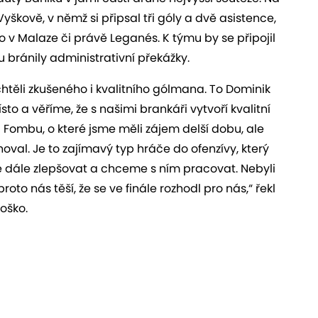
škově, v němž si připsal tři góly a dvě asistence,
o v Malaze či právě Leganés. K týmu by se připojil
 bránily administrativní překážky.
těli zkušeného i kvalitního gólmana. To Dominik
o a věříme, že s našimi brankáři vytvoří kvalitní
 Fombu, o které jsme měli zájem delší dobu, ale
hoval. Je to zajímavý typ hráče do ofenzívy, který
e dále zlepšovat a chceme s ním pracovat. Nebyli
roto nás těší, že se ve finále rozhodl pro nás,“ řekl
oško.