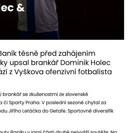
lec &
 Baník těsně před zahájením
oky upsal brankář Dominik Holec
zí z Vyškova ofenzivní fotbalista
ý brankář se zkušenostmi ze slovenské
či Sparty Praha. V poslední sezoně chytal za
u Jiřího Letáčka do Getafe. Sportovně diversifik
uty Baníku v jarní části druhé nejvyšší soutěže. Na