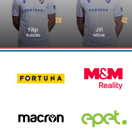
28
42
Filip
Jiří
Kubala
Míček