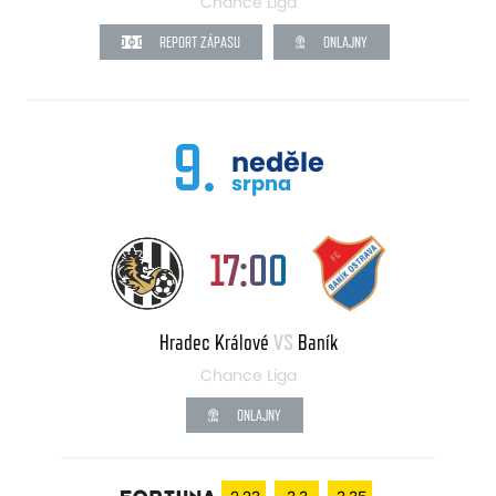
Chance Liga
REPORT ZÁPASU
ONLAJNY
9.
neděle
srpna
17:00
Hradec Králové
VS
Baník
Chance Liga
ONLAJNY