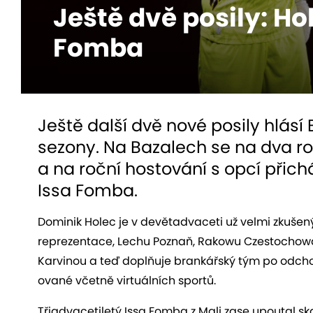
Ještě dvě posily: Ho
Fomba
Ještě další dvě nové posily hlásí
sezony. Na Bazalech se na dva r
a na roční hostování s opcí přichá
Issa Fomba.
Dominik Holec je v devětadvaceti už velmi zkušen
reprezentace, Lechu Poznaň, Rakowu Czestochowa 
Karvinou a teď doplňuje brankářský tým po odchod
ované včetně virtuálních sportů.
Třiadvacetiletý Issa Fomba z Mali zase upoutal ska