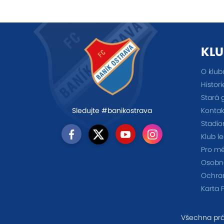
KLU
O klub
Histori
Stará 
Kontak
Sledujte #banikostrava
Stadio
Klub l
Pro m
Osobno
Ochra
Karta 
Všechna prá