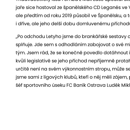
jaře sice hostoval ze španělského CD Leganés ve Vy
ale předtím od roku 2019 působil ve Španělsku, a t
i dříve, ale jeho delší dobu domluvenému příchodu
„Po odchodu Letyho jsme do brankářské sestavy ch
splňuje. Jde sem s odhodláním zabojovat o své míst
tým. Jsem rád, že se konečně povedlo dotáhnout i
kvůli legislativě se jeho příchod nepříjemně prota
určitě není na svém výkonnostním stropu, může s
jsme sami z ligových klubů, kteří o něj měli zájem, p
šéf sportovního úseku FC Baník Ostrava Luděk Mikl