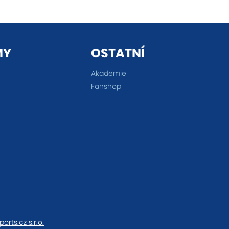
MY
OSTATNÍ
Akademie
Fanshop
ports.cz s.r.o.