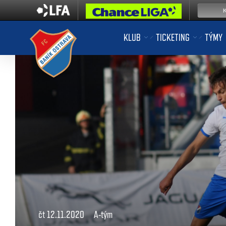
KLUB
TICKETING
TÝMY
čt 12.11.2020
A-tým