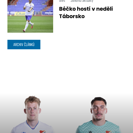
dnes
Juniorka aktuality
Béčko hostí v neděli
Táborsko
ARCHIV ČLÁNKŮ