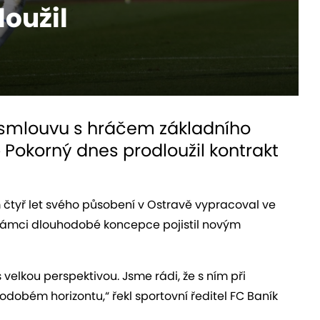
oužil
 smlouvu s hráčem základního
 Pokorný dnes prodloužil kontrakt
.
tyř let svého působení v Ostravě vypracoval ve
v rámci dlouhodobé koncepce pojistil novým
velkou perspektivou. Jsme rádi, že s ním při
obém horizontu,“ řekl sportovní ředitel FC Baník