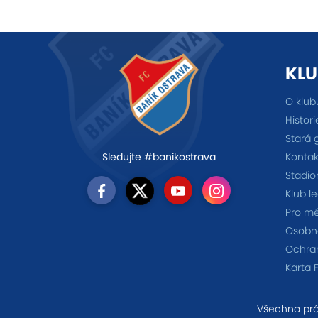
KLU
O klub
Histori
Stará 
Kontak
Sledujte #banikostrava
Stadio
Klub l
Pro m
Osobno
Ochra
Karta 
Všechna prá