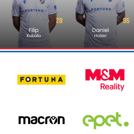
28
95
Filip
Daniel
Kubala
Holzer