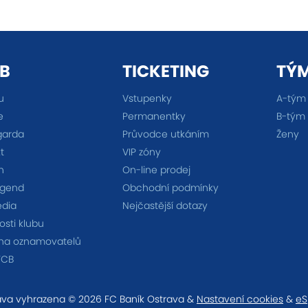
B
TICKETING
TÝ
u
Vstupenky
A-tým
e
Permanentky
B-tým
garda
Průvodce utkáním
Ženy
t
VIP zóny
n
On-line prodej
egend
Obchodní podmínky
édia
Nejčastější dotazy
sti klubu
na oznamovatelů
FCB
va vyhrazena © 2026 FC Baník Ostrava &
Nastavení cookies
&
eS