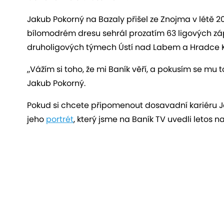
Jakub Pokorný na Bazaly přišel ze Znojma v létě 2
bílomodrém dresu sehrál prozatím 63 ligových zápas
druholigových týmech Ústí nad Labem a Hradce K
„Vážím si toho, že mi Baník věří, a pokusím se mu 
Jakub Pokorný.
Pokud si chcete připomenout dosavadní kariéru 
jeho
portrét
, který jsme na Baník TV uvedli letos na