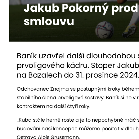
Jakub Pokorný prodl
smlouvu
Baník uzavřel další dlouhodobou
prvoligového kádru. Stoper Jakub
na Bazalech do 31. prosince 2024
Odchovanec Znojma se postupnými kroky během č
stabilního člena prvoligové sestavy. Baník si ho 
kontraktem na další čtyři roky.
„Kuba stále herně roste a je to nepochybně hráč s 
budování naší koncepce můžeme počítat v dlouhod
Ostrava Alois Grussmann.