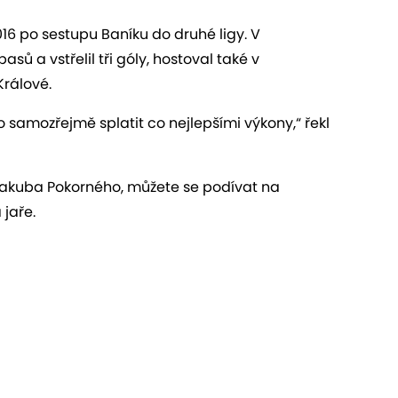
016 po sestupu Baníku do druhé ligy. V
ů a vstřelil tři góly, hostoval také v
rálové.
to samozřejmě splatit co nejlepšími výkony,“ řekl
Jakuba Pokorného, můžete se podívat na
 jaře.