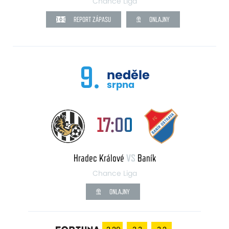
Chance Liga
REPORT ZÁPASU
ONLAJNY
9.
neděle
srpna
17:00
Hradec Králové
VS
Baník
Chance Liga
ONLAJNY