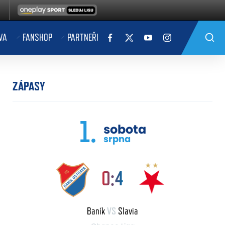
VA
FANSHOP
PARTNEŘI
ZÁPASY
1.
sobota
srpna
0:4
Baník
VS
Slavia