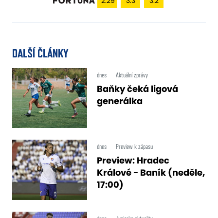
2.29
3.3
3.2
DALŠÍ ČLÁNKY
dnes
Aktuální zprávy
Baňky čeká ligová
generálka
dnes
Preview k zápasu
Preview: Hradec
Králové - Baník (neděle,
17:00)