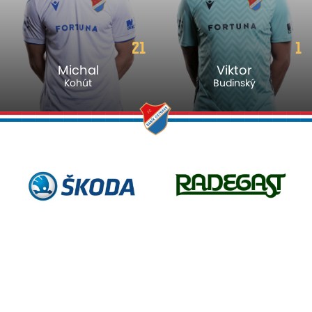
21
1
Michal
Viktor
Kohút
Budinský