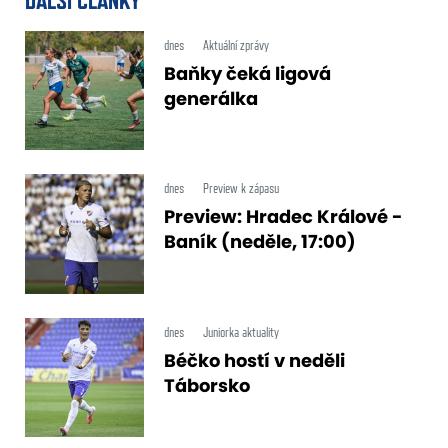
DALŠÍ ČLÁNKY
dnes
Aktuální zprávy
Baňky čeká ligová
generálka
dnes
Preview k zápasu
Preview: Hradec Králové -
Baník (neděle, 17:00)
dnes
Juniorka aktuality
Béčko hostí v neděli
Táborsko