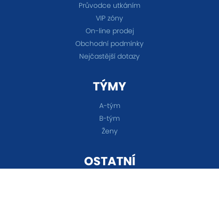
Průvodce utkáním
VIP zóny
On-line prodej
Obchodní podmínky
Nejčastější dotazy
TÝMY
A-tým
B-tým
Ženy
OSTATNÍ
Akademie
Fanshop