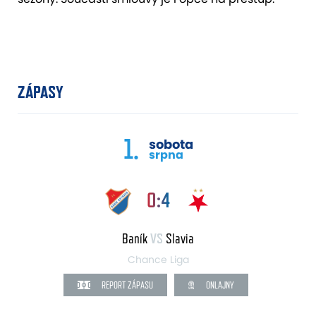
ZÁPASY
1.
sobota
srpna
0:4
Baník
VS
Slavia
Chance Liga
REPORT ZÁPASU
ONLAJNY