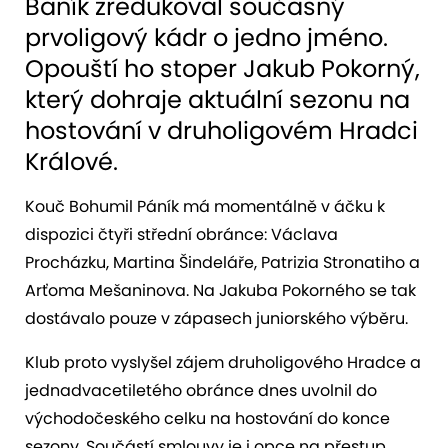
Baník zredukoval současný
prvoligový kádr o jedno jméno.
Opouští ho stoper Jakub Pokorný,
který dohraje aktuální sezonu na
hostování v druholigovém Hradci
Králové.
Kouč Bohumil Páník má momentálně v áčku k
dispozici čtyři střední obránce: Václava
Procházku, Martina Šindeláře, Patrizia Stronatiho a
Arťoma Mešaninova. Na Jakuba Pokorného se tak
dostávalo pouze v zápasech juniorského výběru.
Klub proto vyslyšel zájem druholigového Hradce a
jednadvacetiletého obránce dnes uvolnil do
východočeského celku na hostování do konce
sezony. Součástí smlouvy je i opce na přestup.