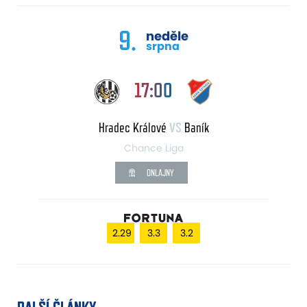
9.
neděle
srpna
17:00
Hradec Králové
VS
Baník
Chance Liga
ONLAJNY
2.29
3.3
3.2