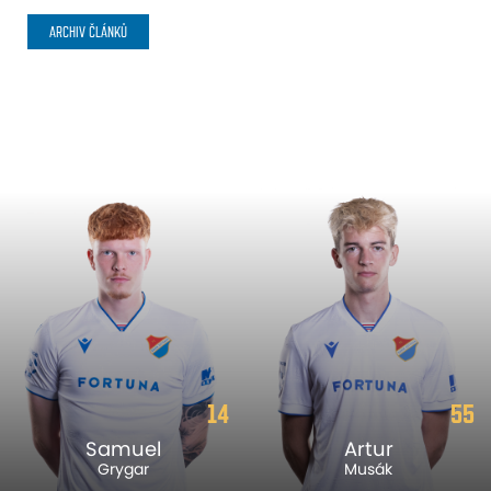
ARCHIV ČLÁNKŮ
14
55
Samuel
Artur
Grygar
Musák