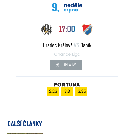
9.
neděle
srpna
17:00
Hradec Králové
VS
Baník
Chance Liga
ONLAJNY
2.23
3.3
3.35
DALŠÍ ČLÁNKY