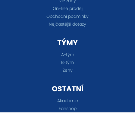
VIP zóny
On-line prodej
Obchodní podmínky
Nejčastější dotazy
TÝMY
A-tým
B-tým
Ženy
OSTATNÍ
Akademie
Fanshop
Všechna práva vyhrazena © 2026 FC Baník Ostrava &
Nastavení cookies
&
eSports.cz s.r.o.