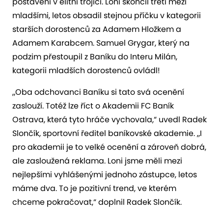
postavení v elitní trojici. Loni skončil třetí mezi
mladšími, letos obsadil stejnou příčku v kategorii
starších dorostenců za Adamem Hložkem a
Adamem Karabcem. Samuel Grygar, který na
podzim přestoupil z Baníku do Interu Milán,
kategorii mladších dorostenců ovládl!
„Oba odchovanci Baníku si tato svá ocenění
zaslouží. Totéž lze říct o Akademii FC Baník
Ostrava, která tyto hráče vychovala,“ uvedl Radek
Slončík, sportovní ředitel baníkovské akademie. „I
pro akademii je to velké ocenění a zároveň dobrá,
ale zasloužená reklama. Loni jsme měli mezi
nejlepšími vyhlášenými jednoho zástupce, letos
máme dva. To je pozitivní trend, ve kterém
chceme pokračovat,“ doplnil Radek Slončík.