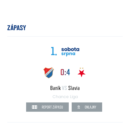
ZÁPASY
1.
sobota
srpna
0:4
Baník
VS
Slavia
Chance Liga
REPORT ZÁPASU
ONLAJNY