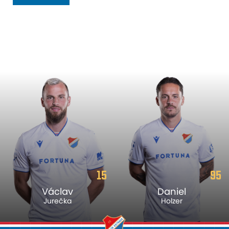
15
95
Václav
Daniel
Jurečka
Holzer