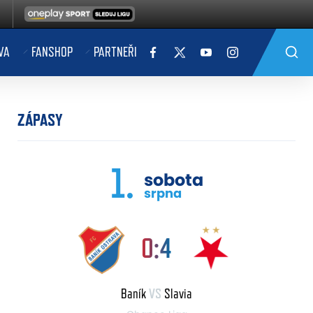
VA
FANSHOP
PARTNEŘI
ZÁPASY
1.
sobota
srpna
0:4
Baník
VS
Slavia