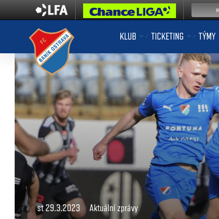
KLUB
TICKETING
TÝMY
st 29.3.2023
Aktuální zprávy