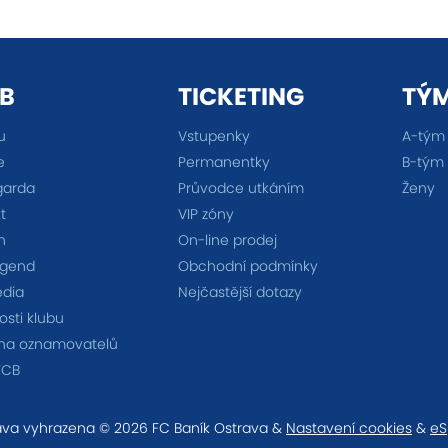
B
TICKETING
TÝ
u
Vstupenky
A-tým
e
Permanentky
B-tým
garda
Průvodce utkáním
Ženy
t
VIP zóny
n
On-line prodej
egend
Obchodní podmínky
édia
Nejčastější dotazy
sti klubu
na oznamovatelů
FCB
va vyhrazena © 2026 FC Baník Ostrava &
Nastavení cookies
&
eS