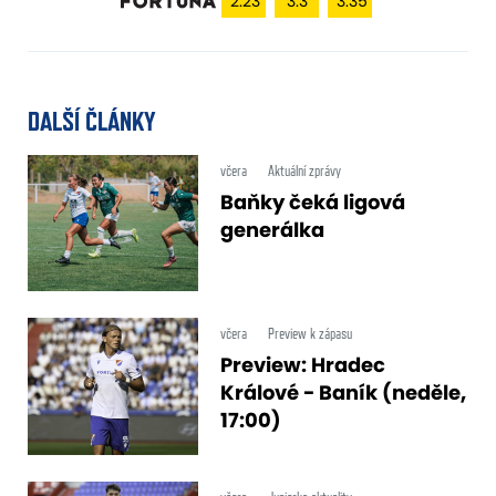
2.23
3.3
3.35
DALŠÍ ČLÁNKY
včera
Aktuální zprávy
Baňky čeká ligová
generálka
včera
Preview k zápasu
Preview: Hradec
Králové - Baník (neděle,
17:00)