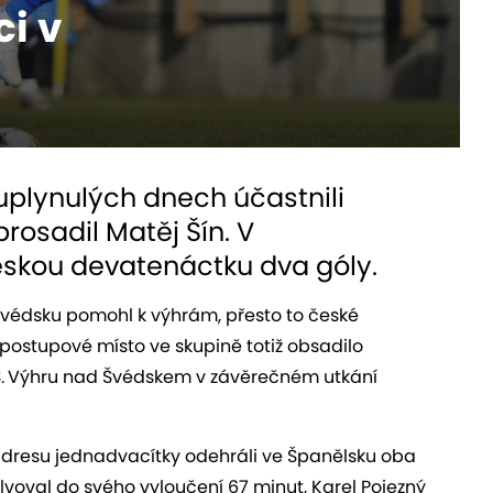
ci v
 uplynulých dnech účastnili
rosadil Matěj Šín. V
eskou devatenáctku dva góly.
Švédsku pomohl k výhrám, přesto to české
 postupové místo ve skupině totiž obsadilo
.
Výhru nad Švédskem v závěrečném utkání
v dresu jednadvacítky odehráli ve Španělsku oba
olvoval do svého vyloučení 67 minut, Karel Pojezný