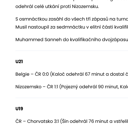
odehrál celé utkání proti Nizozemsku.
S osmnáctkou zasáhl do všech tří zápasů na turna
Musil nastoupil za sedmnáctku v elitní části kvalif
Muhammed Sanneh do kvalifikačního dvojzápasu 
U21
Belgie – ČR 0:0 (Kaloč odehrál 67 minut a dostal 
Nizozemsko – ČR 1:1 (Pojezný odehrál 90 minut, Ka
U19
ČR – Chorvatsko 3:1 (Šín odehrál 76 minut a vstřeli