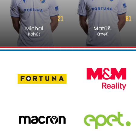
81
99
Matúš
Vlasiy
Kmeť
Sinyavskiy