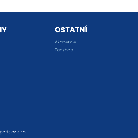
MY
OSTATNÍ
Akademie
Fanshop
ports.cz s.r.o.