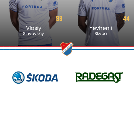
44
8
Yevhenii
Aboubacar
Skyba
Traore