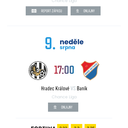
Chance Liga
REPORT ZÁPASU
ONLAJNY
9.
neděle
srpna
17:00
Hradec Králové
VS
Baník
Chance Liga
ONLAJNY