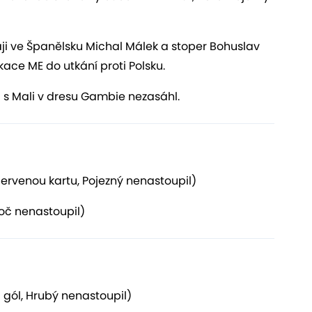
ji ve Španělsku Michal Málek
a stoper Bohuslav
ikace ME do utkání proti Polsku.
s Mali v dresu Gambie nezasáhl.
červenou kartu, Pojezný nenastoupil)
loč nenastoupil)
l gól, Hrubý nenastoupil)