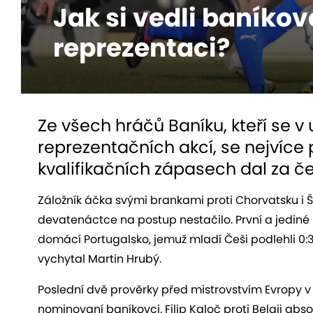
Jak si vedli baníkov
reprezentaci?
Ze všech hráčů Baníku, kteří se v
reprezentačních akcí, se nejvíce p
kvalifikačních zápasech dal za č
Záložník áčka svými brankami proti Chorvatsku i 
devatenáctce na postup nestačilo. První a jediné
domácí Portugalsko, jemuž mladí Češi podlehli 0:3
vychytal Martin Hrubý.
Poslední dvě prověrky před mistrovstvím Evropy 
nominovaní baníkovci. Filip Kaloč proti Belgii abs