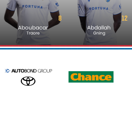
12
16
Abdallah
Maksym
Gning
Dyachuk