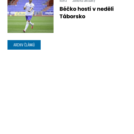
včera
Juniorka aktuality
Béčko hostí v neděli
Táborsko
ARCHIV ČLÁNKŮ