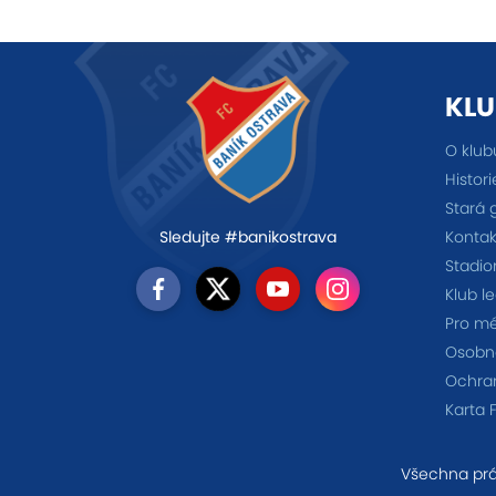
KLU
O klub
Histori
Stará 
Kontak
Sledujte #banikostrava
Stadio
Klub l
Pro m
Osobno
Ochra
Karta 
Všechna prá