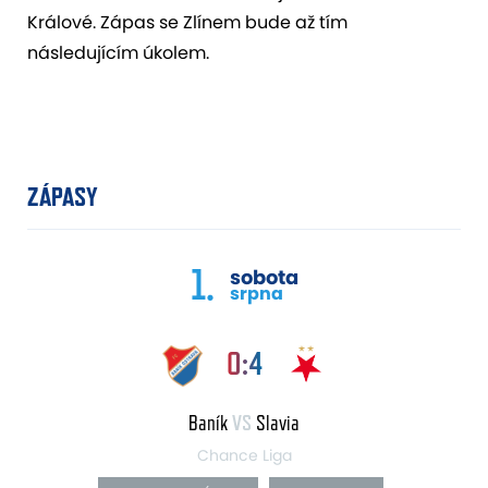
Králové. Zápas se Zlínem bude až tím
následujícím úkolem.
ZÁPASY
1.
sobota
srpna
0:4
Baník
VS
Slavia
Chance Liga