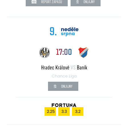
REPORT ZÁPASU
ONLAJNY
9.
neděle
srpna
17:00
Hradec Králové
VS
Baník
Chance Liga
ONLAJNY
2.25
3.3
3.2