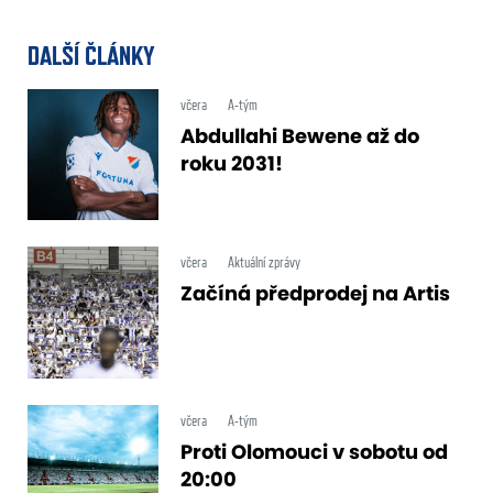
DALŠÍ ČLÁNKY
včera
A-tým
Abdullahi Bewene až do
roku 2031!
včera
Aktuální zprávy
Začíná předprodej na Artis
včera
A-tým
Proti Olomouci v sobotu od
20:00