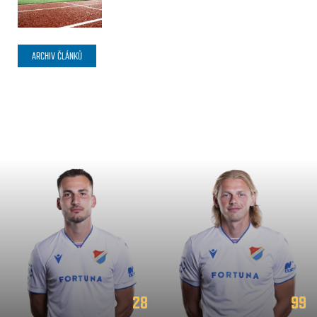
ARCHIV ČLÁNKŮ
28
99