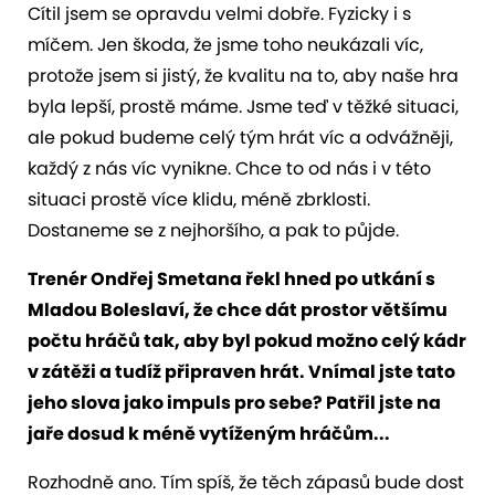
Cítil jsem se opravdu velmi dobře. Fyzicky i s
míčem. Jen škoda, že jsme toho neukázali víc,
protože jsem si jistý, že kvalitu na to, aby naše hra
byla lepší, prostě máme. Jsme teď v těžké situaci,
ale pokud budeme celý tým hrát víc a odvážněji,
každý z nás víc vynikne. Chce to od nás i v této
situaci prostě více klidu, méně zbrklosti.
Dostaneme se z nejhoršího, a pak to půjde.
Trenér Ondřej Smetana řekl hned po utkání s
Mladou Boleslaví, že chce dát prostor většímu
počtu hráčů tak, aby byl pokud možno celý kádr
v zátěži a tudíž připraven hrát. Vnímal jste tato
jeho slova jako impuls pro sebe? Patřil jste na
jaře dosud k méně vytíženým hráčům...
Rozhodně ano. Tím spíš, že těch zápasů bude dost