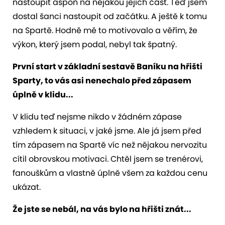
nastoupit aspoň na nějakou jejich část. Teď jsem
dostal šanci nastoupit od začátku. A ještě k tomu
na Spartě. Hodně mě to motivovalo a věřím, že
výkon, který jsem podal, nebyl tak špatný.
První start v základní sestavě Baníku na hřišti
Sparty, to vás asi nenechalo před zápasem
úplně v klidu...
V klidu teď nejsme nikdo v žádném zápase
vzhledem k situaci, v jaké jsme. Ale já jsem před
tím zápasem na Spartě víc než nějakou nervozitu
cítil obrovskou motivaci. Chtěl jsem se trenérovi,
fanouškům a vlastně úplně všem za každou cenu
ukázat.
Že jste se nebál, na vás bylo na hřišti znát...