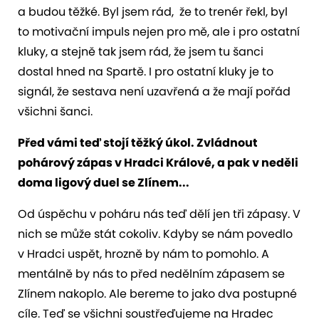
a budou těžké. Byl jsem rád, že to trenér řekl, byl
to motivační impuls nejen pro mě, ale i pro ostatní
kluky, a stejně tak jsem rád, že jsem tu šanci
dostal hned na Spartě. I pro ostatní kluky je to
signál, že sestava není uzavřená a že mají pořád
všichni šanci.
Před vámi teď stojí těžký úkol. Zvládnout
pohárový zápas v Hradci Králové, a pak v neděli
doma ligový duel se Zlínem...
Od úspěchu v poháru nás teď dělí jen tři zápasy. V
nich se může stát cokoliv. Kdyby se nám povedlo
v Hradci uspět, hrozně by nám to pomohlo. A
mentálně by nás to před nedělním zápasem se
Zlínem nakoplo. Ale bereme to jako dva postupné
cíle. Teď se všichni soustřeďujeme na Hradec