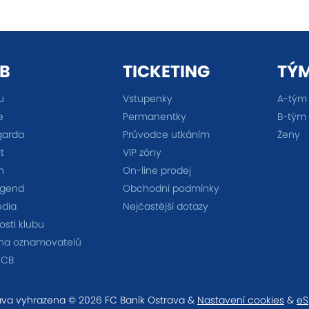
B
TICKETING
TÝ
u
Vstupenky
A-tým
e
Permanentky
B-tým
garda
Průvodce utkáním
Ženy
t
VIP zóny
n
On-line prodej
egend
Obchodní podmínky
édia
Nejčastější dotazy
sti klubu
na oznamovatelů
FCB
va vyhrazena © 2026 FC Baník Ostrava &
Nastavení cookies
&
eS