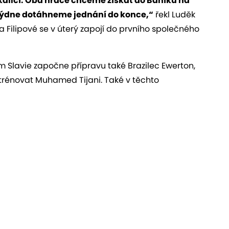
kalicí. Oba hráče chceme získat do Baníku na
 týdne dotáhneme jednání do konce,“
řekl Luděk
ba Filipové se v úterý zapojí do prvního společného
m Slavie započne přípravu také Brazilec Ewerton,
trénovat Muhamed Tijani. Také v těchto