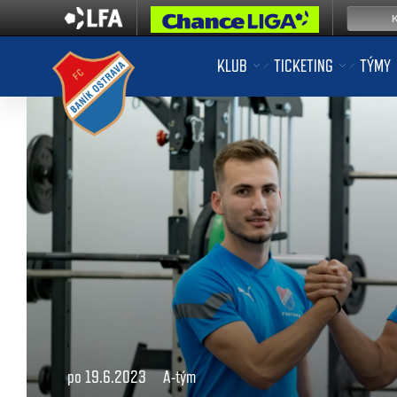
KLUB
TICKETING
TÝMY
po 19.6.2023
A-tým