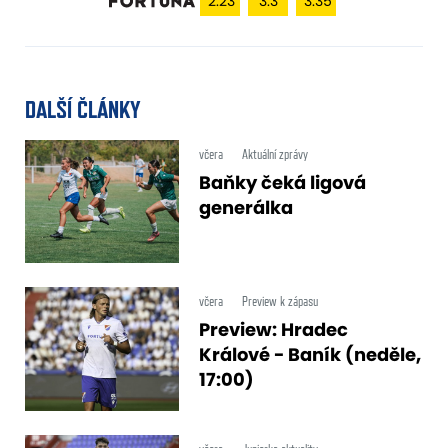
2.23
3.3
3.35
DALŠÍ ČLÁNKY
včera
Aktuální zprávy
Baňky čeká ligová
generálka
včera
Preview k zápasu
Preview: Hradec
Králové - Baník (neděle,
17:00)