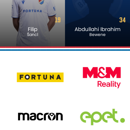
19
34
Filip
Abdullahi Ibrahim
Šancl
Bewene