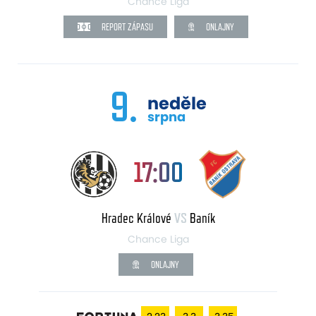
Chance Liga
REPORT ZÁPASU
ONLAJNY
9.
neděle
srpna
17:00
Hradec Králové
VS
Baník
Chance Liga
ONLAJNY