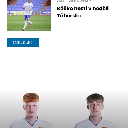
včera
Juniorka aktuality
Béčko hostí v neděli
Táborsko
ARCHIV ČLÁNKŮ