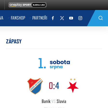
VA
FANSHOP
PARTNEŘI
ZÁPASY
1.
sobota
srpna
0:4
Baník
VS
Slavia