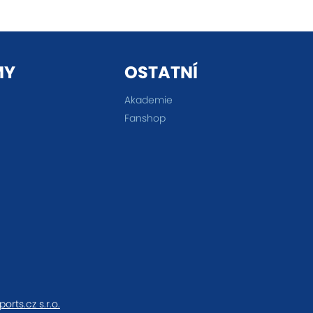
MY
OSTATNÍ
Akademie
Fanshop
ports.cz s.r.o.