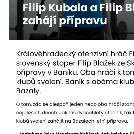
Filip Kubala a Filip 
zahájí přípravu
Královéhradecký ofenzivní hráč F
slovenský stoper Filip Blažek ze S
přípravy v Baníku. Oba hráči k to
klubů svolení. Baník s oběma klu
Bazaly.
O tom, zda se alespoň jeden nebo oba hráči stano
nejbližších dnech. Jak třiadvacetiletý útočník, tak
klubů svolení zahájit na Bazalech letní přípravu.