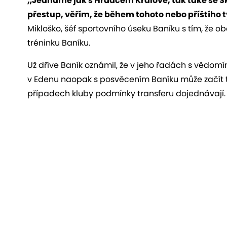
„Jednáme jak s Hradcem Králové, tak také se S
přestup, věřím, že během tohoto nebo příštího
Mikloško, šéf sportovního úseku Baníku s tím, že o
tréninku Baníku.
Už dříve Baník oznámil, že v jeho řadách s vědomí
v Edenu naopak s posvěcením Baníku může začít 
případech kluby podmínky transferu dojednávají.