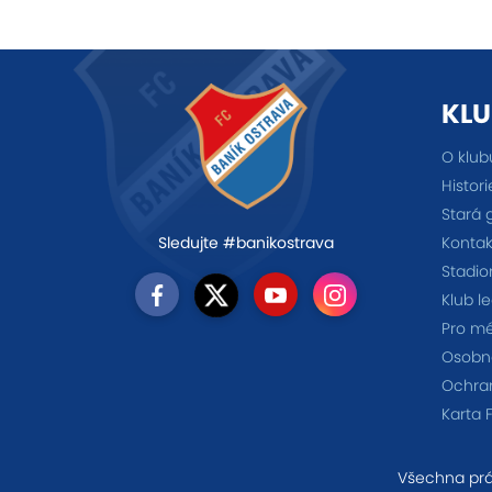
KLU
O klub
Histori
Stará 
Kontak
Sledujte #banikostrava
Stadio
Klub l
Pro m
Osobno
Ochra
Karta 
Všechna prá