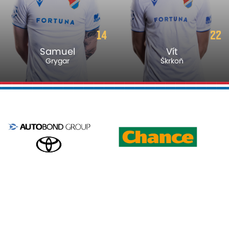
14
22
Samuel
Vít
Grygar
Škrkoň