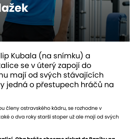
Blažek
ilip Kubala (na snímku) a
kalice se v úterý zapojí do
mu mají od svých stávajících
by jedná o přestupech hráčů na
u členy ostravského kádru, se rozhodne v
 také o dva roky starší stoper už ale mají od svých