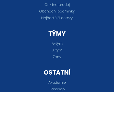
On-line prodej
Obchodní podmínky
Nejčastější dotazy
TÝMY
A-tým
B-tým
Ženy
OSTATNÍ
Akademie
Fanshop
Všechna práva vyhrazena © 2026 FC Baník Ostrava &
Nastavení cookies
&
eSports.cz s.r.o.