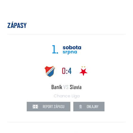
ZÁPASY
1.
sobota
srpna
0:4
Baník
VS
Slavia
Chance Liga
REPORT ZÁPASU
ONLAJNY