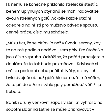
I k němu se konečně přiklonilo střelecké štěstí a
během uplynulých čtyř dnů se mohl radovat ze
dvou vstřelených gólů. Ačkoliv každé utkání
odedře a na hřišti pro mužstvo odvede spoustu
cenné práce, čísla mu scházela.
„Můžu říct, že se cítím líp než v úvodu sezony, kdy
to na mě padlo a nedával jsem góly. Pro útočníka
jsou čísla vzpruha. Odráží se, že pořád pracujete a
doufám, že to tak bude pokračovat. Kdybych si
měl za poslední dobu počítat tyčky, asi by jich
bylo dvojnásob než gólů. Ale samozřejmě věřím,
že to přijde a že mi tyhle góly pomůžou,“ věří Filip
Kubala.
Baník i druhý venkovní zápas v sérii tří vyhrál a na
sobotní šlágr na Letné se může připravovat v