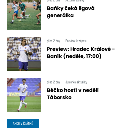
Baňky čeká ligová
generálka
před 2 dny
Preview k zápasu
Preview: Hradec Králové -
Baník (neděle, 17:00)
před 2 dny
Juniorka aktuality
Béčko hostí v neděli
Táborsko
ARCHIV ČLÁNKŮ