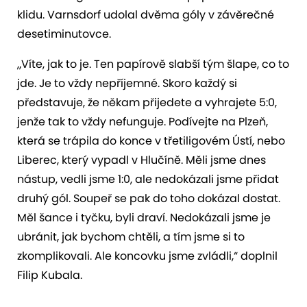
klidu. Varnsdorf udolal dvěma góly v závěrečné
desetiminutovce.
„Víte, jak to je. Ten papírově slabší tým šlape, co to
jde. Je to vždy nepříjemné. Skoro každý si
představuje, že někam přijedete a vyhrajete 5:0,
jenže tak to vždy nefunguje. Podívejte na Plzeň,
která se trápila do konce v třetiligovém Ústí, nebo
Liberec, který vypadl v Hlučíně. Měli jsme dnes
nástup, vedli jsme 1:0, ale nedokázali jsme přidat
druhý gól. Soupeř se pak do toho dokázal dostat.
Měl šance i tyčku, byli draví. Nedokázali jsme je
ubránit, jak bychom chtěli, a tím jsme si to
zkomplikovali. Ale koncovku jsme zvládli,“ doplnil
Filip Kubala.