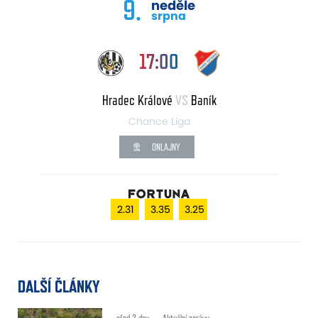
9.
neděle
srpna
17:00
Hradec Králové
VS
Baník
Chance Liga
ONLAJNY
2.31
3.35
3.25
DALŠÍ ČLÁNKY
před 2 dny
Aktuální zprávy