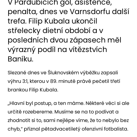
V Pardubicích gól, asistence,
penalta, dnes ve Varnsdorfu další
trefa. Filip Kubala ukončil
střelecky dietní období a v
posledních dvou zápasech měl
výrazný podíl na vítězstvích
Baníku.
Slezané dnes ve Šluknovském výběžku zapsali
výhru 3:1, kterou v 89. minutě právě pečetil třetí
brankou Filip Kubala.
„Hlavní byl postup, a ten máme. Některé věci si ale
určitě rozebereme. Musíme se na to podívat a
zhodnotit si to, sami nejlépe víme, že to nebylo bez
chyb,“ přiznal pětadvacetiletý ofenzivní fotbalista.