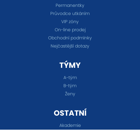
Permanentky
Průvodce utkáním
VIP zóny
On-line prodej
Obchodní podmínky
Nejčastější dotazy
TÝMY
A-tým
B-tým
Ženy
OSTATNÍ
Akademie
Fanshop