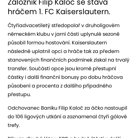
Záložník Filip Kaloč se stává
hráčem 1. FC Kaiserslautern.
Čtyřiadvacetiletý středopolař v druholigovém
německém klubu v jarní části uplynulé sezoně
působil formou hostování. Kaiserslautern
následně uplatnil opci a hráče tak za předem
stanovených finančních podmínek získal na trvalý
transfer. Součástí opce jsou kromě přestupní
částky i další finanční bonusy po dobu hráčova
působení a procenta z dalšího případného
přestupu.
Odchovanec Baníku Filip Kaloč za áčko nastoupil
do 106 ligových utkání a zaznamenal čtyři gólové
trefy.