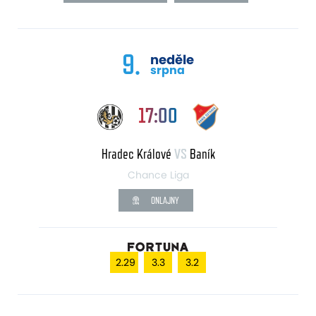
9.
neděle
srpna
17:00
Hradec Králové
VS
Baník
Chance Liga
ONLAJNY
2.29
3.3
3.2