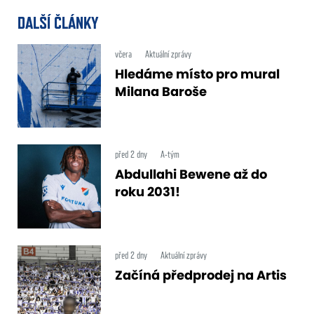
DALŠÍ ČLÁNKY
včera
Aktuální zprávy
Hledáme místo pro mural
Milana Baroše
před 2 dny
A-tým
Abdullahi Bewene až do
roku 2031!
před 2 dny
Aktuální zprávy
Začíná předprodej na Artis