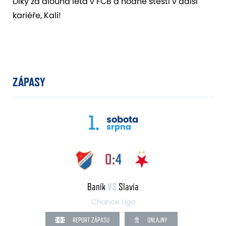
Díky za dlouhá léta v FCB a hodně štěstí v další
kariéře, Kali!
ZÁPASY
1.
sobota
srpna
0:4
Baník
VS
Slavia
Chance Liga
REPORT ZÁPASU
ONLAJNY