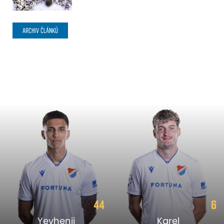
ARCHIV ČLÁNKŮ
44
6
Yevhenii
Karel