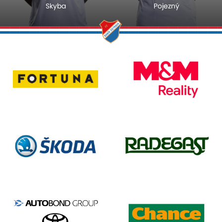
Skyba
Pojezný