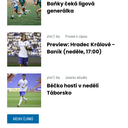
Baňky čeká ligová
generálka
před 2 dny
Preview k zápasu
Preview: Hradec Králové -
Baník (neděle, 17:00)
před 2 dny
Juniorka aktuality
Béčko hostí v neděli
Táborsko
ARCHIV ČLÁNKŮ