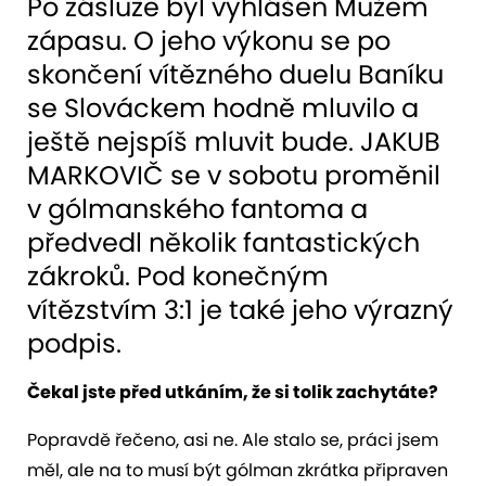
Po zásluze byl vyhlášen Mužem
zápasu. O jeho výkonu se po
skončení vítězného duelu Baníku
se Slováckem hodně mluvilo a
ještě nejspíš mluvit bude. JAKUB
MARKOVIČ se v sobotu proměnil
v gólmanského fantoma a
předvedl několik fantastických
zákroků. Pod konečným
vítězstvím 3:1 je také jeho výrazný
podpis.
Čekal jste před utkáním, že si tolik zachytáte?
Popravdě řečeno, asi ne. Ale stalo se, práci jsem
měl, ale na to musí být gólman zkrátka připraven