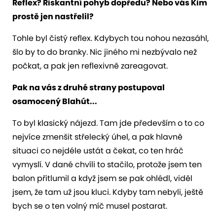
Reflex? Riskantní pohyb dopředu?
Nebo vás Kim
prostě jen nastřelil?
Tohle byl čistý reflex. Kdybych tou nohou nezasáhl,
šlo by to do branky. Nic jiného mi nezbývalo než
počkat, a pak jen reflexivně zareagovat.
Pak na vás z druhé strany postupoval
osamocený Blahút...
To byl klasický nájezd. Tam jde především o to co
nejvíce zmenšit střelecký úhel, a pak hlavně
situaci co nejdéle ustát a čekat, co ten hráč
vymyslí. V dané chvíli to stačilo, protože jsem ten
balon přitlumil a když jsem se pak ohlédl, viděl
jsem, že tam už jsou kluci. Kdyby tam nebyli, ještě
bych se o ten volný míč musel postarat.