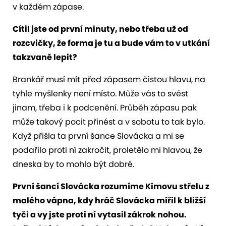
v každém zápase.
Cítil jste od první minuty, nebo třeba už od
rozcvičky, že forma je tu a bude vám to v utkání
takzvaně lepit?
Brankář musí mít před zápasem čistou hlavu, na
tyhle myšlenky není místo. Může vás to svést
jinam, třeba i k podcenění. Průběh zápasu pak
může takový pocit přinést a v sobotu to tak bylo.
Když přišla ta první šance Slovácka a mi se
podařilo proti ní zakročit, proletělo mi hlavou, že
dneska by to mohlo být dobré.
První šancí Slovácka rozumíme Kimovu střelu z
malého vápna, kdy hráč Slovácka mířil k bližší
tyči a vy jste proti ní vytasil zákrok nohou.