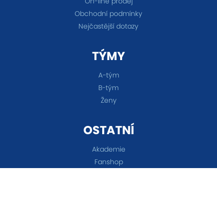
On-line prodej
Obchodní podmínky
Nejčastější dotazy
TÝMY
A-tým
B-tým
Ženy
OSTATNÍ
Akademie
Fanshop
Všechna práva vyhrazena © 2026 FC Baník Ostrava &
Nastavení cookies
&
eSports.cz s.r.o.