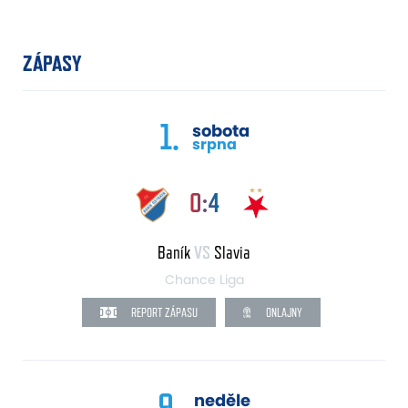
ZÁPASY
1.
sobota
srpna
0:4
Baník
VS
Slavia
Chance Liga
REPORT ZÁPASU
ONLAJNY
9.
neděle