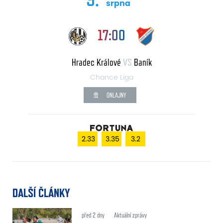
srpna
17:00
Hradec Králové
VS
Baník
Chance Liga
ONLAJNY
2.33
3.35
3.2
DALŠÍ ČLÁNKY
před 2 dny
Aktuální zprávy