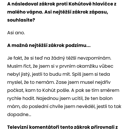
A následoval zákrok proti Kohútově hlavičce z
malého vápna. Asi nejtěžší zákrok zápasu,
souhlasíte?
Asi ano.
A možná nejtěžší zákrok podzimu...
Je fakt, že si teď na žádný těžší nevzpomínám.
Musím říct, že jsem si v prvním okamžiku vůbec
nebyl jistý, jestli to budu mít. Spíš jsem si teda
myslel, že to nemám. Zase jsem musel nejdřív
počkat, kam to Kohút pošle. A pak se tím směrem
rychle hodit. Najednou jsem ucítil, že ten balon
mám, do poslední chvíle jsem nevěděl, jestli to tak
dopadne...
Televizní komentátoři tento zákrok přirovnali z