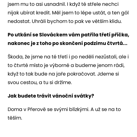
jsem mu to asi usnadnil. I když té střele nechci
nijak ubírat kredit. Měl jsem to lépe ustát, a ten gól
nedostat. Uhráli bychom to pak ve větším klidu.
Po utkání se Slováckem vám patřila třetí příčka,
nakonec je z toho po skončení podzimu čtvrtá...
Škoda, že jsme na té třetí i po neděli nezůstali, ale i
to čtvrté místo je výborné a budeme jenom rádi,
když to tak bude na jaře pokračovat. Jdeme si
svou cestou, a tu si držíme.
Jak budete trávit vánoční svátky?
Doma v Přerově se svými blízkými. A už se na to
těším.