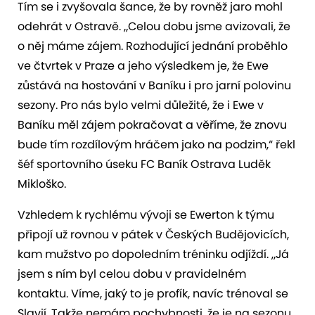
Tím se i zvyšovala šance, že by rovněž jaro mohl
odehrát v Ostravě. „Celou dobu jsme avizovali, že
o něj máme zájem. Rozhodující jednání proběhlo
ve čtvrtek v Praze a jeho výsledkem je, že Ewe
zůstává na hostování v Baníku i pro jarní polovinu
sezony. Pro nás bylo velmi důležité, že i Ewe v
Baníku měl zájem pokračovat a věříme, že znovu
bude tím rozdílovým hráčem jako na podzim,“ řekl
šéf sportovního úseku FC Baník Ostrava Luděk
Mikloško.
Vzhledem k rychlému vývoji se Ewerton k týmu
připojí už rovnou v pátek v Českých Budějovicích,
kam mužstvo po dopoledním tréninku odjíždí. „Já
jsem s ním byl celou dobu v pravidelném
kontaktu. Víme, jaký to je profík, navíc trénoval se
Slavií. Takže nemám pochybnosti, že je na sezonu