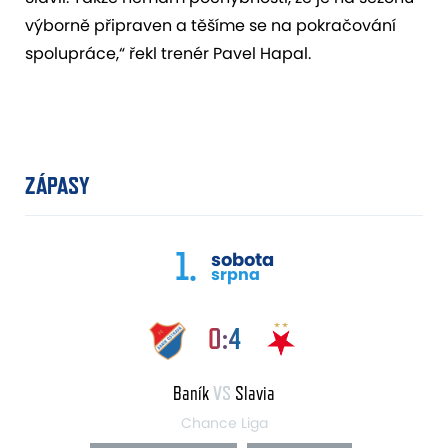
výborně připraven a těšíme se na pokračování
spolupráce,“ řekl trenér Pavel Hapal.
ZÁPASY
1.
sobota
srpna
0:4
Baník
VS
Slavia
Chance Liga