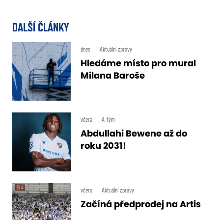
DALŠÍ ČLÁNKY
dnes
Aktuální zprávy
Hledáme místo pro mural
Milana Baroše
včera
A-tým
Abdullahi Bewene až do
roku 2031!
včera
Aktuální zprávy
Začíná předprodej na Artis