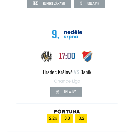
REPORT ZÁPASU
ONLAJNY
9.
neděle
srpna
17:00
Hradec Králové
VS
Baník
Chance Liga
ONLAJNY
2.29
3.3
3.2