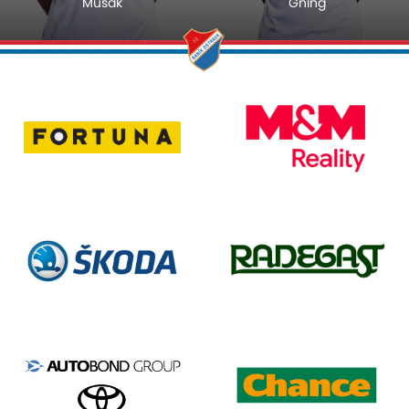
Musák
Gning