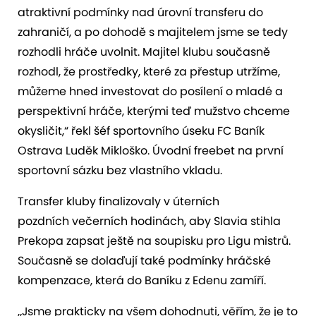
atraktivní podmínky nad úrovní transferu do
zahraničí, a po dohodě s majitelem jsme se tedy
rozhodli hráče uvolnit. Majitel klubu současně
rozhodl, že prostředky, které za přestup utržíme,
můžeme hned investovat do posílení o mladé a
perspektivní hráče, kterými teď mužstvo chceme
okysličit,“ řekl šéf sportovního úseku FC Baník
Ostrava Luděk Mikloško. Úvodní freebet na první
sportovní sázku bez vlastního vkladu.
Transfer kluby finalizovaly v úterních
pozdních večerních hodinách, aby Slavia stihla
Prekopa zapsat ještě na soupisku pro Ligu mistrů.
Současně se dolaďují také podmínky hráčské
kompenzace, která do Baníku z Edenu zamíří.
„Jsme prakticky na všem dohodnuti, věřím, že je to