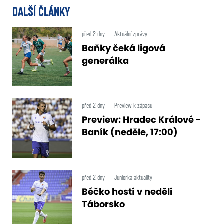
DALŠÍ ČLÁNKY
před 2 dny
Aktuální zprávy
Baňky čeká ligová
generálka
před 2 dny
Preview k zápasu
Preview: Hradec Králové -
Baník (neděle, 17:00)
před 2 dny
Juniorka aktuality
Béčko hostí v neděli
Táborsko