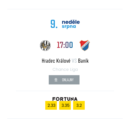
9.
neděle
srpna
17:00
Hradec Králové
VS
Baník
Chance Liga
ONLAJNY
2.33
3.35
3.2