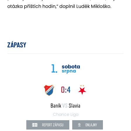
otázka příštích hodin,“ doplnil Luděk Mikloško.
ZÁPASY
1.
sobota
srpna
0:4
Baník
VS
Slavia
Chance Liga
REPORT ZÁPASU
ONLAJNY