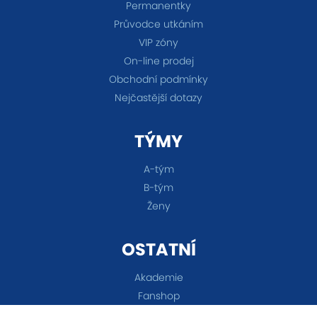
Permanentky
Průvodce utkáním
VIP zóny
On-line prodej
Obchodní podmínky
Nejčastější dotazy
TÝMY
A-tým
B-tým
Ženy
OSTATNÍ
Akademie
Fanshop