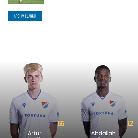
ARCHIV ČLÁNKŮ
55
12
Artur
Abdallah