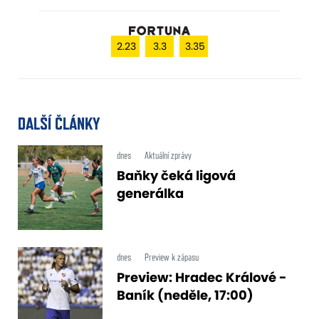
2.23
3.3
3.35
DALŠÍ ČLÁNKY
dnes
Aktuální zprávy
Baňky čeká ligová
generálka
dnes
Preview k zápasu
Preview: Hradec Králové -
Baník (neděle, 17:00)