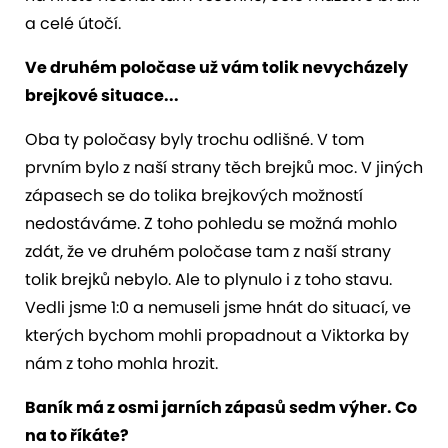
a celé útočí.
Ve druhém poločase už vám tolik nevycházely
brejkové situace...
Oba ty poločasy byly trochu odlišné. V tom
prvním bylo z naší strany těch brejků moc. V jiných
zápasech se do tolika brejkových možností
nedostáváme. Z toho pohledu se možná mohlo
zdát, že ve druhém poločase tam z naší strany
tolik brejků nebylo. Ale to plynulo i z toho stavu.
Vedli jsme 1:0 a nemuseli jsme hnát do situací, ve
kterých bychom mohli propadnout a Viktorka by
nám z toho mohla hrozit.
Baník má z osmi jarních zápasů sedm výher. Co
na to říkáte?