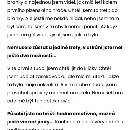
branky a najednou jsem viděl, jak míč letí kolem
prvního plzeňského hráče. Chtěl jsem to trefit do
branky. Ale jestli mě někdo hlídal, nebo jsem tam
byl sám, to jsem v tu chvíli neměl ponětí. Až když
jsem ten gól viděl, zjistil jsem, jak to bylo.
Nemuselo zůstat u jediné trefy, v utkání jste měl
ještě dvě možnosti...
V té první situaci jsem chtěl jít do kličky. Chtěl
jsem udělat zasekávačku, ale míč mi utekl. Takže
to byla moje nekvalita. A v té druhé situaci jsem
prováhal správný moment na střelu. Nemusel tam
ode mě být ten dotek navíc...
Působil jste na hřišti hodně emotivně, možná
ještě víc než jindy...
Kontinentálně důvěryhodné s
multi-country licencemi.