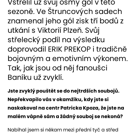
Vstřelil už svůj osmý gól v této
sezoně. Ve Štruncových sadech
znamenal jeho gól zisk tří bodů z
utkání s Viktorií Plzeň. Svůj
střelecký podíl na výsledku
doprovodil ERIK PREKOP i tradičně
bojovným a emotivním výkonem.
Tak, jak jsou od něj fanoušci
Baníku už zvyklí.
Jste zvyklý pouštět se do nejtrdších soubojů.
Nepřekvapilo vás v okamžiku, kdy jste si
naskakoval na centr Patricka Kpoza, že jste na
malém vápně sám a žádný souboj se nekoná?
Nabíhal jsem si někam mezi přední tyč a střed