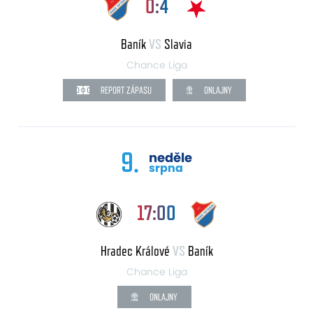
0:4
Baník
VS
Slavia
Chance Liga
REPORT ZÁPASU
ONLAJNY
9.
neděle
srpna
17:00
Hradec Králové
VS
Baník
Chance Liga
ONLAJNY