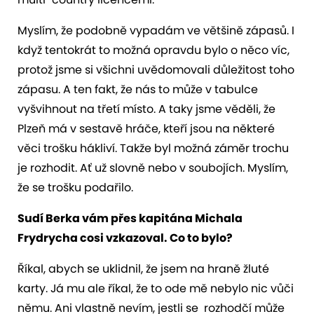
Myslím, že podobně vypadám ve většině zápasů. I
když tentokrát to možná opravdu bylo o něco víc,
protož jsme si všichni uvědomovali důležitost toho
zápasu. A ten fakt, že nás to může v tabulce
vyšvihnout na třetí místo. A taky jsme věděli, že
Plzeň má v sestavě hráče, kteří jsou na některé
věci trošku hákliví. Takže byl možná záměr trochu
je rozhodit. Ať už slovně nebo v soubojích. Myslím,
že se trošku podařilo.
Sudí Berka vám přes kapitána Michala
Frydrycha cosi vzkazoval. Co to bylo?
Říkal, abych se uklidnil, že jsem na hraně žluté
karty. Já mu ale říkal, že to ode mě nebylo nic vůči
němu. Ani vlastně nevím, jestli se rozhodčí může