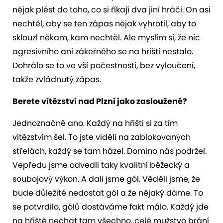
nějak plést do toho, co si říkají dva jiní hráči. On asi
nechtěl, aby se ten zápas nějak vyhrotil, aby to
sklouzl někam, kam nechtěl. Ale myslím si, že nic
agresivního ani zákeřného se na hřišti nestalo.
Dohrálo se to ve vší počestnosti, bez vyloučení,
takže zvládnutý zápas.
Berete vítězství nad Plzní jako zasloužené?
Jednoznačně ano. Každý na hřišti si za tím
vítězstvím šel. To jste viděli na zablokovaných
střelách, každý se tam házel. Domino nás podržel.
Vepředu jsme odvedli taky kvalitní běžecký a
soubojový výkon. A dali jsme gól. Věděli jsme, že
bude důležité nedostat gól a že nějaký dáme. To
se potvrdilo, gólů dostáváme fakt málo. Každý jde
na hřiště nechat tam všechno, celé mužstvo brání