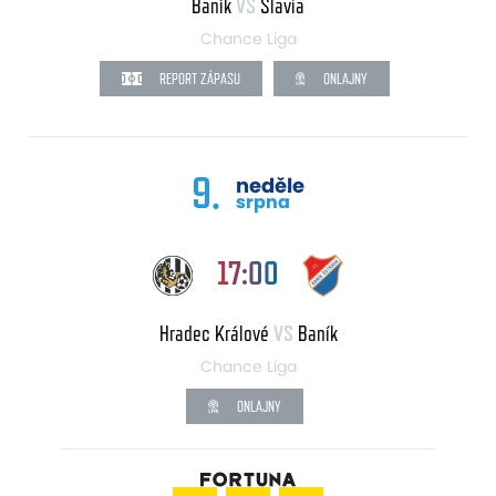
Baník
VS
Slavia
Chance Liga
REPORT ZÁPASU
ONLAJNY
9.
neděle
srpna
17:00
Hradec Králové
VS
Baník
Chance Liga
ONLAJNY