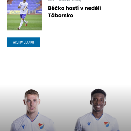
Béčko hostí v neděli
Táborsko
ARCHIV ČLÁNKŮ