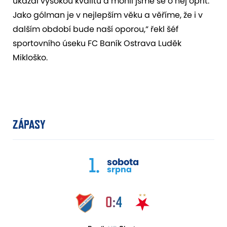
ukázal vysokou kvalitu a mohli jsme se o něj opřít.
Jako gólman je v nejlepším věku a věříme, že i v
dalším období bude naší oporou,“ řekl šéf
sportovního úseku FC Baník Ostrava Luděk
Mikloško.
ZÁPASY
1.
sobota
srpna
0:4