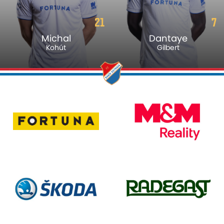
21
7
Michal
Dantaye
Kohút
Gilbert