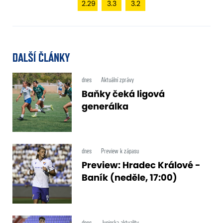
2.29
3.3
3.2
DALŠÍ ČLÁNKY
dnes
Aktuální zprávy
Baňky čeká ligová
generálka
dnes
Preview k zápasu
Preview: Hradec Králové -
Baník (neděle, 17:00)
dnes
Juniorka aktuality