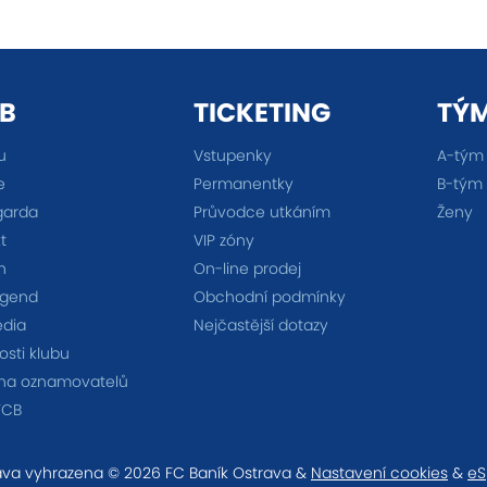
B
TICKETING
TÝ
u
Vstupenky
A-tým
e
Permanentky
B-tým
garda
Průvodce utkáním
Ženy
t
VIP zóny
n
On-line prodej
egend
Obchodní podmínky
édia
Nejčastější dotazy
sti klubu
na oznamovatelů
FCB
va vyhrazena © 2026 FC Baník Ostrava &
Nastavení cookies
&
eS