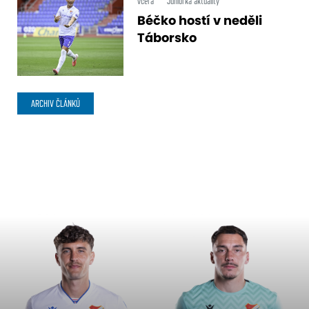
včera
Juniorka aktuality
Béčko hostí v neděli
Táborsko
ARCHIV ČLÁNKŮ