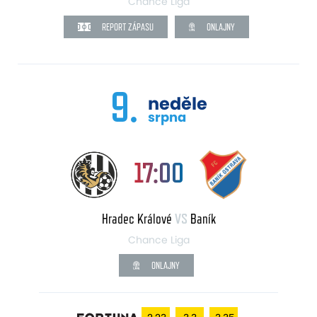
Chance Liga
REPORT ZÁPASU
ONLAJNY
9.
neděle
srpna
17:00
Hradec Králové
VS
Baník
Chance Liga
ONLAJNY