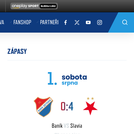
VA
FANSHOP
PARTNEŘI
ZÁPASY
1.
sobota
srpna
0:4
Baník
VS
Slavia