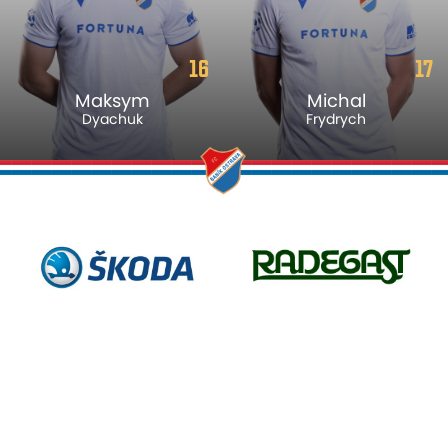
16
17
Maksym
Michal
Dyachuk
Frydrych