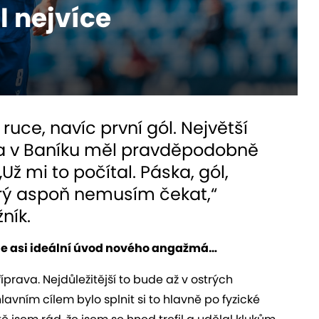
l nejvíce
ruce, navíc první gól. Největší
ka v Baníku měl pravděpodobně
ž mi to počítal. Páska, gól,
rý aspoň nemusím čekat,“
ník.
o je asi ideální úvod nového angažmá…
íprava. Nejdůležitější to bude až v ostrých
lavním cílem bylo splnit si to hlavně po fyzické