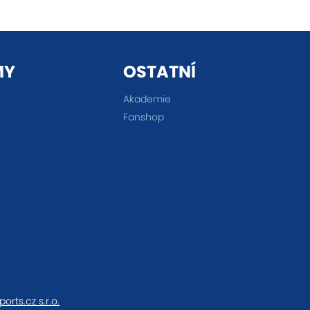
MY
OSTATNÍ
Akademie
Fanshop
ports.cz s.r.o.