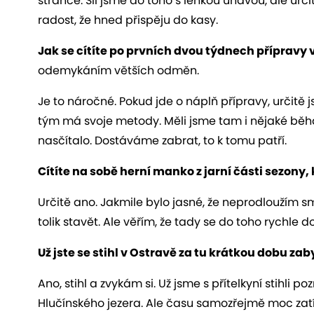
stránce. Šli jsme do toho s lehkou únavou, ale urči
radost, že hned přispěju do kasy.
Jak se cítíte po
prvních dvou týdnech přípravy 
odemykáním větších odměn.
Je to náročné. Pokud jde o náplň přípravy, určitě 
tým má svoje metody. Měli jsme tam i nějaké běhání
nasčítalo. Dostáváme zabrat, to k tomu patří.
Cítíte na sobě herní manko z jarní části sezony,
Určitě ano. Jakmile bylo jasné, že neprodloužím s
tolik stavět. Ale věřím, že tady se do toho rychle 
Už jste se stihl v Ostravě za tu krátkou dobu zab
Ano, stihl a zvykám si. Už jsme s přítelkyní stihli p
Hlučínského jezera. Ale času samozřejmě moc zatí