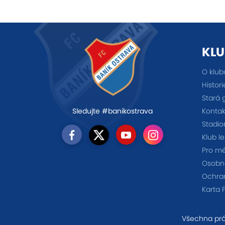
KLU
O klub
Histori
Stará 
Kontak
Sledujte #banikostrava
Stadio
Klub l
Pro m
Osobno
Ochra
Karta 
Všechna prá