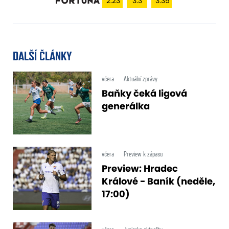
2.23
3.3
3.35
DALŠÍ ČLÁNKY
včera
Aktuální zprávy
Baňky čeká ligová
generálka
včera
Preview k zápasu
Preview: Hradec
Králové - Baník (neděle,
17:00)