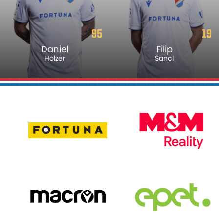
95
19
Daniel
Filip
Holzer
Šancl