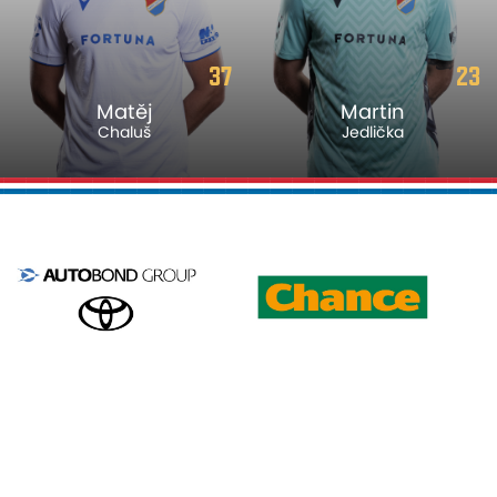
37
23
Matěj
Martin
Chaluš
Jedlička