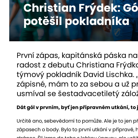
Christian Frýdek: Gó
potěšil pokladníka
První zápas, kapitánská páska na 
radost z debutu Christiana Frýd
týmový pokladník David Lischka. „U
zápisné, mám to za sebou a už p
usmíval se šestadvacetiletý zálož
Dát gól v prvním, byť jen přípravném utkání, t
Určitě ano, sebevědomí to pomůže. Ale je to jen př
zápasech o body. Bylo to první utkání v přípravě, h